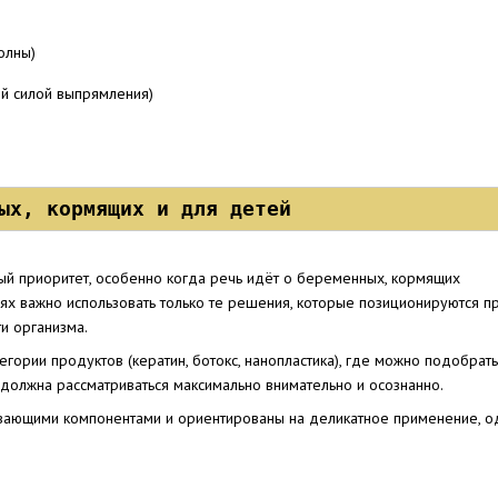
олны)
й силой выпрямления)
ых, кормящих и для детей
ый приоритет, особенно когда речь идёт о беременных, кормящих
чаях важно использовать только те решения, которые позиционируются 
и организма.
егории продуктов (кератин, ботокс, нанопластика), где можно подобра
должна рассматриваться максимально внимательно и осознанно.
ающими компонентами и ориентированы на деликатное применение, о