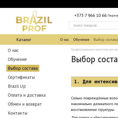
Перейти к основному контенту
+373 7 966 10 66
Перез
Каталог
О нас
Обучение
Выбор состава
О нас
Профессиональная косметика для во
Выбор соста
Обучение
Выбор состава
Сертификаты
1. Для интенсив
Brazil Up
Оплата и доставка
Сильно повреждённые волосы
Обмен и возврат
максимально деликатного по
восстановление структуры.
Контакты
Для тонких и обесцвеченны