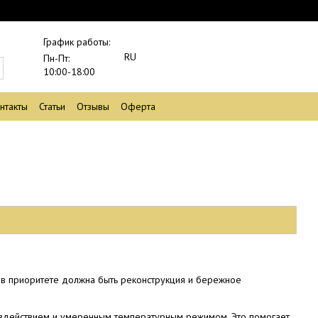
График работы:
RU
Пн-Пт:
10:00-18:00
нтакты
Статьи
Отзывы
Оферта
то в приоритете должна быть реконструкция и бережное
оздействием и умеренным температурным режимом. Это помогает