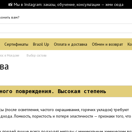
📸 Мы в Instagram: заказы, обучение, консультации — жми сюда
вонить вам?
Сертификаты
Brazil Up
Оплата и доставка
Обмен и возврат
Ко
лос в Молдове
Выбор состава
ва
ного повреждения. Высокая степень
 (после осветления, частого окрашивания, горячих укладок) требуют
дхода. Ломкость, пористость и потеря эластичности — признаки того, ч
х прядей лучше всего подходят методы с минимальным химическим в