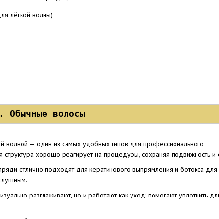
для лёгкой волны)
. Обычные волосы
ой волной — один из самых удобных типов для профессионального
ая структура хорошо реагирует на процедуры, сохраняя подвижность и 
 пряди отлично подходят для кератинового выпрямления и ботокса для 
ослушным.
визуально разглаживают, но и работают как уход: помогают уплотнить дл