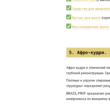
Средства для выпрямл
Ботокс для волос
(горя
Восстановление волос
5. Афро-кудри. 
Афро-кудри и этнический ти
глубокой реконструкции. Зд
Плотные и упругие спиральн
структуры» определяет резу
BRAZIL-PROF предлагает реш
компромисса по внешнему в