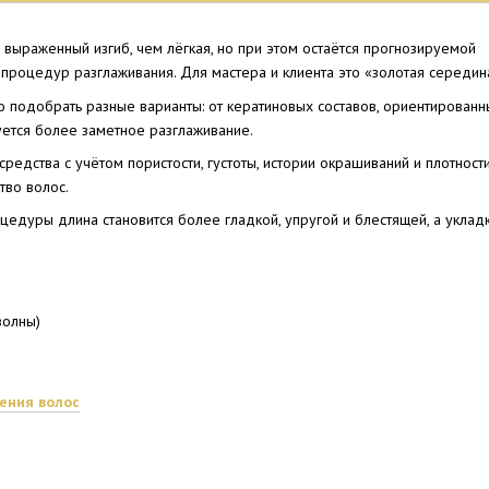
выраженный изгиб, чем лёгкая, но при этом остаётся прогнозируемой
процедур разглаживания. Для мастера и клиента это «золотая середин
о подобрать разные варианты: от кератиновых составов, ориентированн
буется более заметное разглаживание.
едства с учётом пористости, густоты, истории окрашиваний и плотност
тво волос.
цедуры длина становится более гладкой, упругой и блестящей, а укла
волны)
ения волос