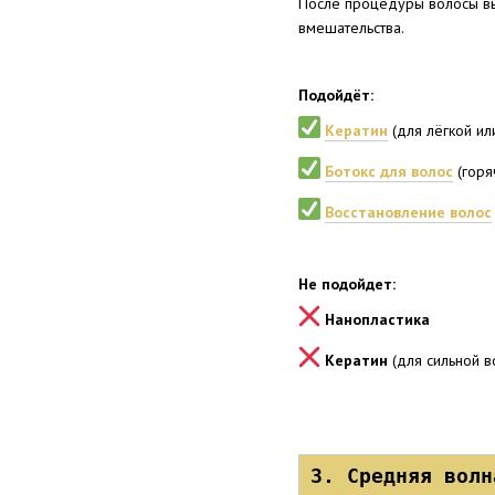
После процедуры волосы выг
вмешательства.
Подойдёт:
Кератин
(для лёгкой ил
Ботокс для волос
(горя
Восстановление волос
Не подойдет:
Нанопластика
Кератин
(для сильной в
3. Средняя волн