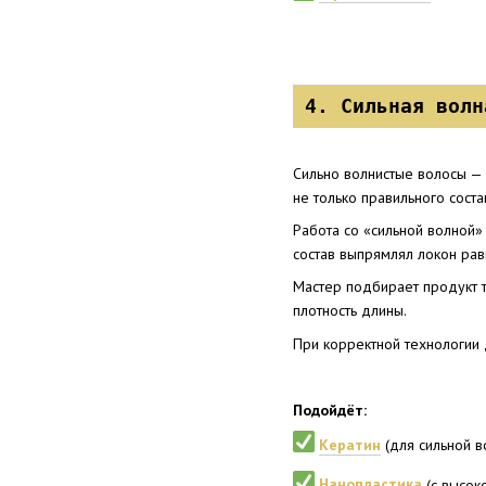
4. Сильная волн
Сильно волнистые волосы — 
не только правильного соста
Работа со «сильной волной»
состав выпрямлял локон рав
Мастер подбирает продукт т
плотность длины.
При корректной технологии
Подойдёт:
Кератин
(для сильной в
Нанопластика
(с высок