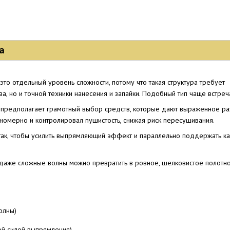
а
это отдельный уровень сложности, потому что такая структура требует
ва, но и точной техники нанесения и запайки. Подобный тип чаще встреч
 предполагает грамотный выбор средств, которые дают выраженное раз
номерно и контролировал пушистость, снижая риск пересушивания.
ак, чтобы усилить выпрямляющий эффект и параллельно поддержать качес
 даже сложные волны можно превратить в ровное, шелковистое полот
олны)
ой силой выпрямления)