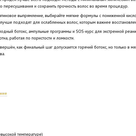
го пересушивания и сохранить прочность волос во время процедур.
ратиновое выпрямление, выбирайте мягкие формулы с пониженной кис
 лучше подходят для ослабленных волос, которым важнее восстановле
олодный ботокс, ампульные программы и SOS-курс для экстренной реа
тна, работая по пористости и ломкости.
авершён, как финальный шаг допускается горячий ботокс, но только в м
ва.
ние
евысокой температуре)