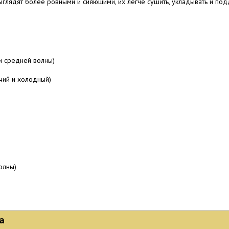
лядят более ровными и сияющими, их легче сушить, укладывать и под
и средней волны)
чий и холодный)
олны)
а