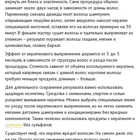
вернуть им блеск и эластичность. Сама процедура обычно
занимает около двух часов, в зависимости от длины волос.
Парикмахер сначала дважды моет волосы шампунем,
открывающим чешуйки волос, затем аккуратно наносит кератин
специальной кисточкой, оставляя его на волосах примерно на 30
минут. В финале мастер сушит волосы и тщательно выпрямляет их
утюжком – результат поражает: волосы гладкие, мягкие и
шелковистые, словно бархат.
Эффект от кератинового выпрямления держится от 3 до 5
месяцев, в зависимости от структуры волос и ухода после
процедуры. Стоимость зависит от объёма используемого кератина,
который напрямую связан с длиной волос: короткие волосы
требуют меньше продукта, длинные – больше.
Для длительного сохранения результата важно использовать
щадящую косметику. Средства с силиконами, спиртом и солью
ускоряют вымывание кератина. Можно выбрать специальные линии
по уходу после кератинового выпрямления, но их легко заменить
мягкими детскими шампунями и кондиционерами без вредных
компонентов. Также полезно использовать продукты с кератином и
шампуни
без сульфатов.
Существует миф, что кератин вредит волосам. На самом деле это
не так. Просто после смывания кератина волосы снова