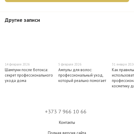
Другие записи
14 февраля 2026
5 февраля 2026
31 января 202
Шампуни после ботокса:
Ампулы для волос:
Как правиль
секрет профессионального
профессиональный уход,
использоват
ухода дома
который реально помогает
профессион
косметику д
+373 7 966 10 66
Контакты
Полная версия сайта