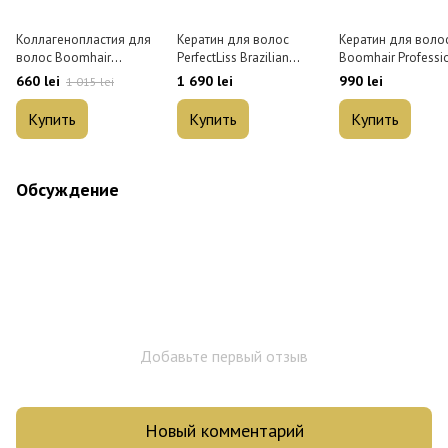
Коллагенопластия для
Кератин для волос
Кератин для воло
волос Boomhair
PerfectLiss Brazilian
Boomhair Professi
Professional Premium
Keratin Tourmaline 1 л
Cacau 800 мл
660 lei
1 690 lei
990 lei
1 015 lei
500 мл
Купить
Купить
Купить
Обсуждение
Добавьте первый отзыв
Новый комментарий