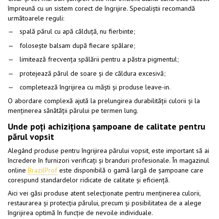
împreună cu un sistem corect de îngrijire. Specialiștii recomandă
următoarele reguli:
spală părul cu apă călduță, nu fierbinte;
folosește balsam după fiecare spălare;
limitează frecvența spălării pentru a păstra pigmentul;
protejează părul de soare și de căldura excesivă;
completează îngrijirea cu măști și produse leave-in.
O abordare complexă ajută la prelungirea durabilității culorii și la
menținerea sănătății părului pe termen lung.
Unde poți achiziționa șampoane de calitate pentru
părul vopsit
Alegând produse pentru îngrijirea părului vopsit, este important să ai
încredere în furnizori verificați și branduri profesionale. În magazinul
online
BrazilProf
este disponibilă o gamă largă de șampoane care
corespund standardelor ridicate de calitate și eficiență.
Aici vei găsi produse atent selecționate pentru menținerea culorii,
restaurarea și protecția părului, precum și posibilitatea de a alege
îngrijirea optimă în funcție de nevoile individuale.