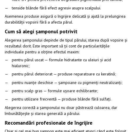
tenside blânde fără efect agresiv asupra scalpului.
Asemenea produse asigură o îngrijire delicată și ajută la prelungirea
durabilității vopsirii fără a afecta părul.
Cum să alegi șamponul potrivit
Alegerea șamponului depinde de tipul părului, starea după vopsire și
rezultatul dorit. Este important să ții cont de particularitățile
individuale pentru a obține efectul maxim:
pentru părul uscat — formule hidratante cu uleiuri și acid
hialuronic;
pentru părul deteriorat — produse reparatoare cu keratină;
pentru nuanțe deschise — șampoane cu pigmenți neutralizanți;
pentru scalp gras — formule ușoare echilibrante;
pentru utilizare frecventă — produse blânde fără sulfați.
Alegerea corectă a șamponului nu doar păstrează culoarea, dar
îmbunătățește și starea generală a părului.
Recomandări profesionale de îngrijire
Chiar și cel mai bun șampon este mai eficient atunci când este folosit