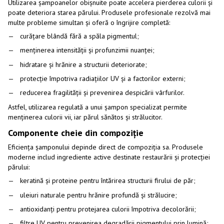
Utilizarea șampoanelor obișnuite poate accelera pierderea culorii și
poate deteriora starea părului. Produsele profesionale rezolvă mai
multe probleme simultan și oferă o îngrijire completă:
curățare blândă fără a spăla pigmentul;
menținerea intensității și profunzimii nuanței;
hidratare și hrănire a structurii deteriorate;
protecție împotriva radiațiilor UV și a factorilor externi;
reducerea fragilității și prevenirea despicării vârfurilor.
Astfel, utilizarea regulată a unui șampon specializat permite
menținerea culorii vii, iar părul sănătos și strălucitor.
Componente cheie din compoziție
Eficiența șamponului depinde direct de compoziția sa. Produsele
moderne includ ingrediente active destinate restaurării și protecției
părului:
keratină și proteine pentru întărirea structurii firului de păr;
uleiuri naturale pentru hrănire profundă și strălucire;
antioxidanți pentru protejarea culorii împotriva decolorării;
filtre UV pentru prevenirea degradării pigmentului prin lumină;