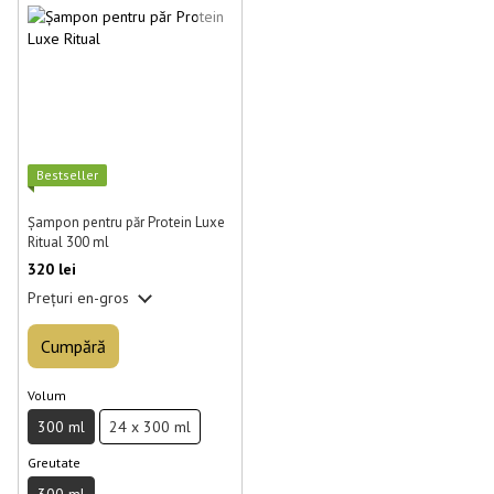
Best­seller
Șampon pentru păr Protein Luxe
Ritual 300 ml
320 lei
Prețuri en-gros
Cumpără
Volum
300 ml
24 x 300 ml
Greutate
300 ml