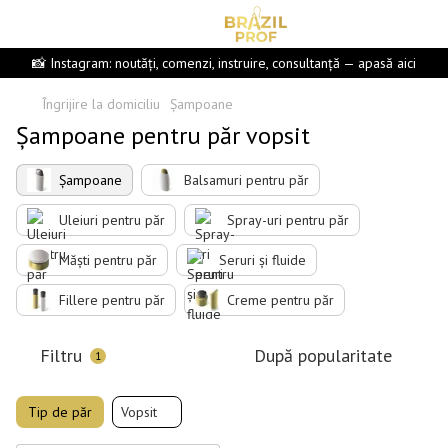
📸 Instagram: noutăți, comenzi, instruire, consultanță — apasă aici
Îngrijire la domiciliu
Șampoane
Șampoane pentru păr vopsit
Șampoane
Balsamuri pentru păr
Uleiuri pentru păr
Spray-uri pentru păr
Măști pentru păr
Seruri și fluide
Fillere pentru păr
Creme pentru păr
Filtru
După popularitate
1
Tip de păr
Vopsit