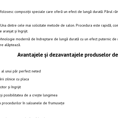
 folosesc compoziții speciale care oferă un efect de lungă durată. Părul ră
. Una dintre cele mai solicitate metode de salon. Procedura este rapidă, conv
 aranjat și îngrijit.
tehnologie modernă de îndreptare de lungă durată cu un efect puternic de ref
are alăptează.
Avantajele și dezavantajele produselor de
 al unui păr perfect neted
rii zilnice cu placa
tor și îngrijit
 și posibilitatea de a crește lungimea
 a procedurilor în saloanele de frumusețe