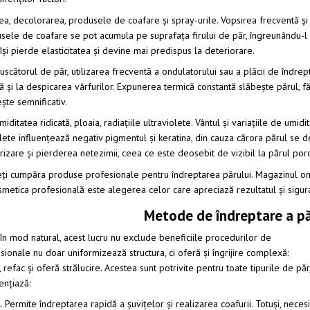
rea, decolorarea, produsele de coafare și spray-urile. Vopsirea frecventă și
usele de coafare se pot acumula pe suprafața firului de păr, îngreunându-l și 
 își pierde elasticitatea și devine mai predispus la deteriorare.
u uscătorul de păr, utilizarea frecventă a ondulatorului sau a plăcii de îndrep
 și la despicarea vârfurilor. Expunerea termică constantă slăbește părul, făcâ
ște semnificativ.
umiditatea ridicată, ploaia, radiațiile ultraviolete. Vântul și variațiile de umid
violete influențează negativ pigmentul și keratina, din cauza cărora părul se
izare și pierderea netezimii, ceea ce este deosebit de vizibil la părul por
eți cumpăra produse profesionale pentru îndreptarea părului. Magazinul onli
osmetica profesională este alegerea celor care apreciază rezultatul și sigur
Metode de îndreptare a pă
în mod natural, acest lucru nu exclude beneficiile procedurilor de
ionale nu doar uniformizează structura, ci oferă și îngrijire complexă:
, refac și oferă strălucire. Acestea sunt potrivite pentru toate tipurile de păr
nțiază:
. Permite îndreptarea rapidă a șuvițelor și realizarea coafurii. Totuși, neces