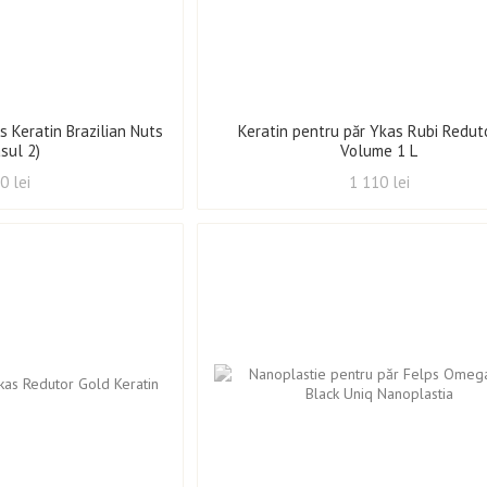
s Keratin Brazilian Nuts
Keratin pentru păr Ykas Rubi Redut
asul 2)
Volume 1 L
0 lei
1 110 lei