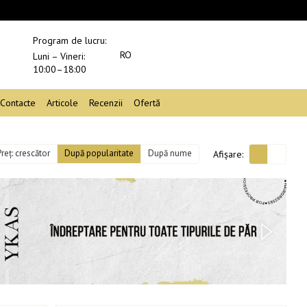
Program de lucru:
RO
Luni – Vineri:
10:00–18:00
Contacte
Articole
Recenzii
Ofertă
Preț: crescător
După popularitate
După nume
Afișare: