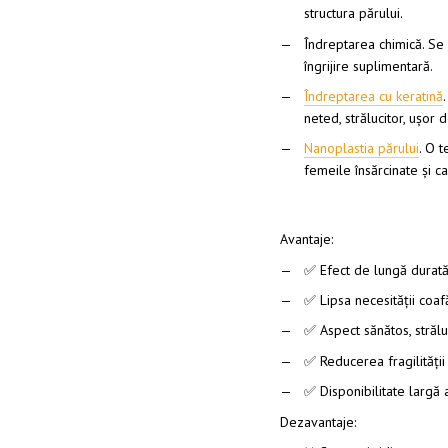
structura părului.
Îndreptarea chimică. Se
îngrijire suplimentară.
Îndreptarea cu keratină
neted, strălucitor, ușor de
Nanoplastia părului
. O 
femeile însărcinate și c
Avantaje:
✅ Efect de lungă durată
✅ Lipsa necesității coafă
✅ Aspect sănătos, străluci
✅ Reducerea fragilității
✅ Disponibilitate largă
Dezavantaje: