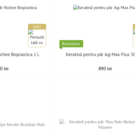
cadou
Best­seller
ichee Bioplastica 1 L
Keratină pentru păr Agi Max Plus 5
0 lei
890 lei