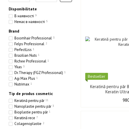
Disponibilitate
В наявності
9
Немає в наявності
5
Brand
Boomhair Professional
3
Felps Professional
2
PerfectLiss
1
Brazilian Nuts
1
Richee Professional
1
Ykas
3
Dr.Therapy (FGZ Professional)
1
Best­seller
Agi Max Plus
1
Nutrimax
1
Keratină pentru păr 
Keratin Ultr
Tip de produs cosmetic
980
Keratină pentru păr
11
Nanoplastie pentru păr
3
Bioplastie pentru păr
1
Keratină rece
7
Colagenoplastie
2