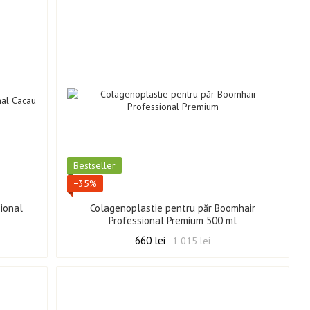
Best­seller
−35%
ional
Colagenoplastie pentru păr Boomhair
Professional Premium 500 ml
660 lei
1 015 lei