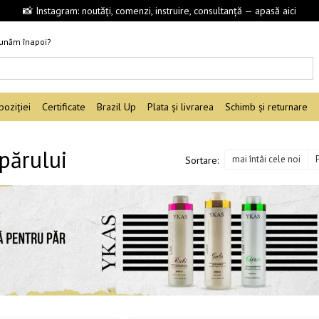
📸 Instagram: noutăți, comenzi, instruire, consultanță — apasă aici
sunăm înapoi?
oziției
Certificate
Brazil Up
Plata și livrarea
Schimb și returnare
părului
mai întâi cele noi
Sortare: