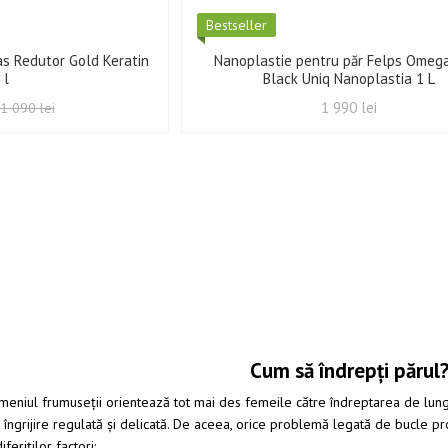
Best­seller
as Redutor Gold Keratin
Nanoplastie pentru păr Felps Omeg
 l
Black Uniq Nanoplastia 1 L
1 990 lei
1 090 lei
Cum să îndrepți părul
niul frumuseții orientează tot mai des femeile către îndreptarea de lungă 
ă îngrijire regulată și delicată. De aceea, orice problemă legată de bucle pr
feriților factori: