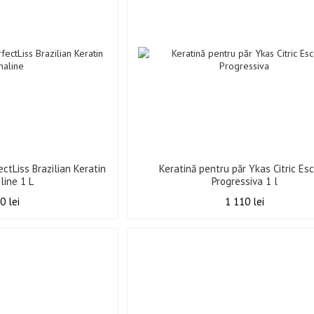
ectLiss Brazilian Keratin
Keratină pentru păr Ykas Citric Es
line 1 L
Progressiva 1 l
0 lei
1 110 lei