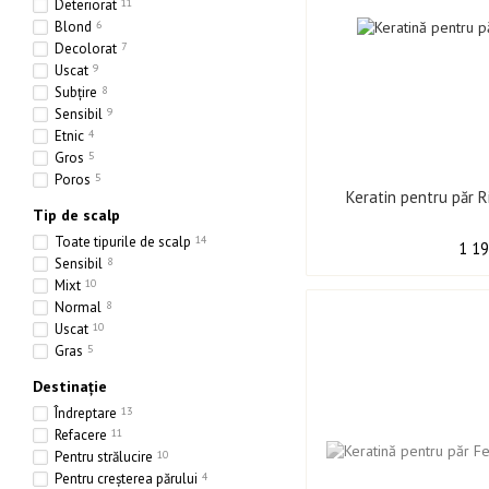
Deteriorat
11
Blond
6
Decolorat
7
Uscat
9
Subțire
8
Sensibil
9
Etnic
4
Gros
5
Poros
5
Keratin pentru păr R
Tip de scalp
Toate tipurile de scalp
14
1 19
Sensibil
8
Mixt
10
Normal
8
Uscat
10
Gras
5
Destinație
Îndreptare
13
Refacere
11
Pentru strălucire
10
Pentru creșterea părului
4