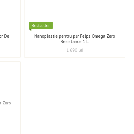
Best­seller
or De
Nanoplastie pentru păr Felps Omega Zero
Resistance 1 L
1 690 lei