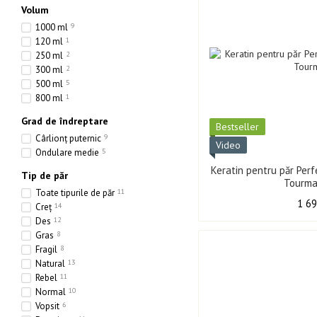
Volum
1000 ml
9
120 ml
1
250 ml
2
300 ml
2
500 ml
5
800 ml
1
Grad de îndreptare
Best­seller
Cârlionț puternic
9
Video
Ondulare medie
5
Keratin pentru păr Perf
Tip de păr
Tourma
Toate tipurile de păr
11
1 69
Creț
14
Des
12
Gras
8
Fragil
8
Natural
13
Rebel
11
Normal
10
Vopsit
6