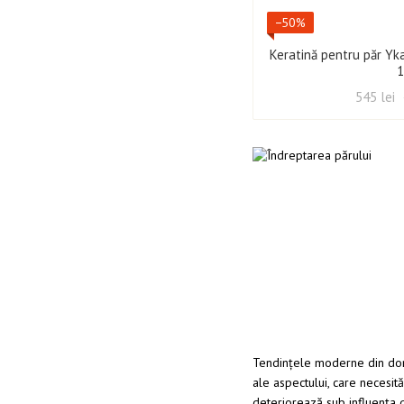
−50%
Keratină pentru păr Yk
1
545 lei
Tendințele moderne din dome
ale aspectului, care necesit
deteriorează sub influența di