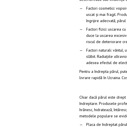
Factori cosmetici: vopsi
uscat și mai fragil. Prod
îngrijire adecvată, părul
Factori fizici: uscarea c
duce la uscarea excesivă
riscul de deteriorare cre
Factori naturali: vântul, 
slăbit. Radiațiile ultra
adesea efectul de electr
Pentru a îndrepta părul, put
livrare rapidă în Ucraina. C
Chiar dacă părul este drept 
îndreptare. Produsele profes
hrănesc, hidratează, întăresc
metodele populare se evide
Placa de îndreptat părul