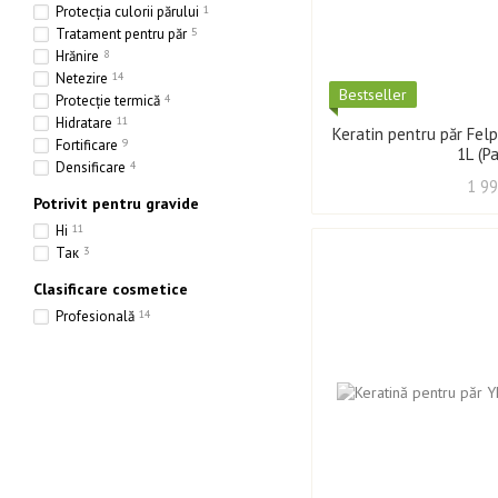
Protecția culorii părului
1
Tratament pentru păr
5
Hrănire
8
Netezire
14
Best­seller
Protecție termică
4
Hidratare
11
Keratin pentru păr Felp
Fortificare
9
1L (P
Densificare
4
1 99
Potrivit pentru gravide
Ні
11
Так
3
Clasificare cosmetice
Profesională
14