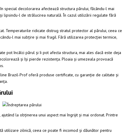
 în special decolorarea afectează structura părului, făcându-l mai
lipsindu-l de strălucirea naturală. În cazul utilizării regulate fără
tat. Temperaturile ridicate distrug stratul protector al părului, ceea ce
ndu-l mai subțire și mai fragil. Fără utilizarea protecției termice,
itate pot încâlci părul și îi pot afecta structura, mai ales dacă este deja
 decolorează și își pierde rezistența. Ploaia și umezeala provoacă
os.
ne Brazil-Prof oferă produse certificate, cu garanție de calitate și
anța.
rului
, ajutând la obținerea unui aspect mai îngrijit și mai ordonat. Printre
ită utilizare zilnică, ceea ce poate fi incomod și dăunător pentru