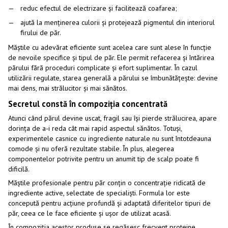
reduc efectul de electrizare și facilitează coafarea;
ajută la menținerea culorii și protejează pigmentul din interiorul
firului de păr.
Măștile cu adevărat eficiente sunt acelea care sunt alese în funcție
de nevoile specifice și tipul de păr. Ele permit refacerea și întărirea
părului fără proceduri complicate și efort suplimentar. În cazul
utilizării regulate, starea generală a părului se îmbunătățește: devine
mai dens, mai strălucitor și mai sănătos.
Secretul constă în compoziția concentrată
Atunci când părul devine uscat, fragil sau își pierde strălucirea, apare
dorința de a-i reda cât mai rapid aspectul sănătos. Totuși,
experimentele casnice cu ingrediente naturale nu sunt întotdeauna
comode și nu oferă rezultate stabile. În plus, alegerea
componentelor potrivite pentru un anumit tip de scalp poate fi
dificilă.
Măștile profesionale pentru păr conțin o concentrație ridicată de
ingrediente active, selectate de specialiști. Formula lor este
concepută pentru acțiune profundă și adaptată diferitelor tipuri de
păr, ceea ce le face eficiente și ușor de utilizat acasă.
În compoziția acestor produse se regăsesc frecvent proteine