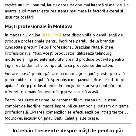
capătă un luciu natural, iar culoarea devine mai intensă și mai vie. Un
avantaj suplimentar este rezistența mai mare la factorii externi și
ușurința coafării.
Măști profesionale în Moldova
În magazinul online
Brazil-Prof
este disponibilă o gamă largă de
produse profesionale pentru îngrijirea părului de la branduri
cunoscute precum Felps Professional, Brazilian Nuts, Richee
Professional și Ykas. Acești producători utilizează tehnologii
moderne și ingrediente naturale, creând produse potrivite pentru
îngrijirea la domiciliu, comparabilă cu procedurile din salon.
Fiecare mască pentru păr are o compoziție sigură și este potrivită
pentru utilizare regulată. Specialiștii magazinului Brasil-Proff te pot
ajuta să alegi produsul optim în funcție de starea și tipul părului,
oferind recomandări pentru îngrijirea corectă acasă.
Pentru rezultate maxime, se recomandă utilizarea unui sistem
complet de îngrijire: mască împreună cu șampon și balsam din gama
profesională. Livrarea comenzilor se efectuează pe întreg teritoriul
Moldovei, inclusiv Chișinău, Bălți, Cahul și alte orașe.
Întrebări frecvente despre măștile pentru păr