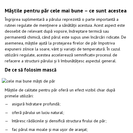
Măștile pentru păr cele mai bune – ce sunt acestea
Îngrijirea suplimentară a părului reprezintă o parte importantă a
rutinei regulate de menținere a sănătății acestuia. Acest aspect este
deosebit de relevant după vopsire, îndreptare termică sau
permanentă chimică, când părul este supus unei încărcări ridicate. De
asemenea, măștile ajută la protejarea firelor de păr împotriva
expunerii zilnice la soare, vânt și variații de temperatură. În cazul
utilizării regulate, acestea accelerează semnificativ procesul de
refacere a structurii părului și îi îmbunătățesc aspectul general.
De ce să folosim mască
Măștile de calitate pentru păr oferă un efect vizibil chiar după
primele utilizări:
asigură hidratare profundă;
oferă părului un luciu natural;
întăresc rădăcinile și densifică structura firului de păr;
fac părul mai moale și mai ușor de aranjat;