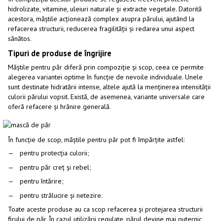
hidrolizate, vitamine, uleiuri naturale și extracte vegetale. Datorită
acestora, măștile acționează complex asupra părului, ajutând la
refacerea structurii, reducerea fragilității și redarea unui aspect
sănătos.
Tipuri de produse de îngrijire
Măștile pentru păr diferă prin compoziție și scop, ceea ce permite
alegerea variantei optime în funcție de nevoile individuale. Unele
sunt destinate hidratării intense, altele ajută la menținerea intensității
culorii părului vopsit. Există, de asemenea, variante universale care
oferă refacere și hrănire generală.
În funcție de scop, măștile pentru păr pot fi împărțite astfel:
pentru protecția culorii;
pentru păr creț și rebel;
pentru întărire;
pentru strălucire și netezire.
Toate aceste produse au ca scop refacerea și protejarea structurii
firului de păr. În cazul utilizării regulate, părul devine mai puternic,