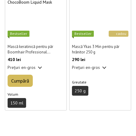
Best­seller
Best­seller
cadou
Mască keratinică pentru păr
Mască Ykas 3 Min pentru păr
Boomhair Professional
hrănitor 250 g
ChocoBoom Liquid Mask 150 ml
410 lei
290 lei
Prețuri en-gros
Prețuri en-gros
Cumpără
Greutate
250 g
Volum
150 ml