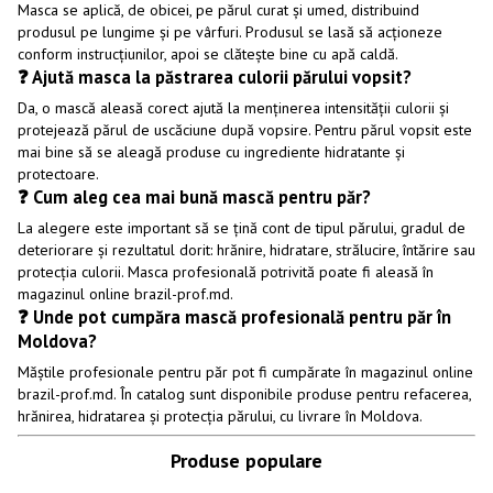
Masca se aplică, de obicei, pe părul curat și umed, distribuind
produsul pe lungime și pe vârfuri. Produsul se lasă să acționeze
conform instrucțiunilor, apoi se clătește bine cu apă caldă.
❓ Ajută masca la păstrarea culorii părului vopsit?
Da, o mască aleasă corect ajută la menținerea intensității culorii și
protejează părul de uscăciune după vopsire. Pentru părul vopsit este
mai bine să se aleagă produse cu ingrediente hidratante și
protectoare.
❓ Cum aleg cea mai bună mască pentru păr?
La alegere este important să se țină cont de tipul părului, gradul de
deteriorare și rezultatul dorit: hrănire, hidratare, strălucire, întărire sau
protecția culorii. Masca profesională potrivită poate fi aleasă în
magazinul online brazil-prof.md.
❓ Unde pot cumpăra mască profesională pentru păr în
Moldova?
Măștile profesionale pentru păr pot fi cumpărate în magazinul online
brazil-prof.md. În catalog sunt disponibile produse pentru refacerea,
hrănirea, hidratarea și protecția părului, cu livrare în Moldova.
Produse populare