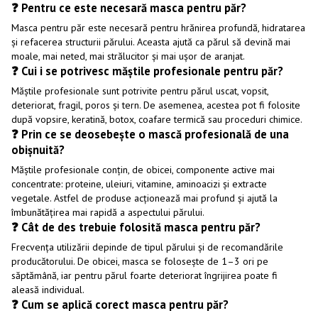
❓ Pentru ce este necesară masca pentru păr?
Masca pentru păr este necesară pentru hrănirea profundă, hidratarea
și refacerea structurii părului. Aceasta ajută ca părul să devină mai
moale, mai neted, mai strălucitor și mai ușor de aranjat.
❓ Cui i se potrivesc măștile profesionale pentru păr?
Măștile profesionale sunt potrivite pentru părul uscat, vopsit,
deteriorat, fragil, poros și tern. De asemenea, acestea pot fi folosite
după vopsire, keratină, botox, coafare termică sau proceduri chimice.
❓ Prin ce se deosebește o mască profesională de una
obișnuită?
Măștile profesionale conțin, de obicei, componente active mai
concentrate: proteine, uleiuri, vitamine, aminoacizi și extracte
vegetale. Astfel de produse acționează mai profund și ajută la
îmbunătățirea mai rapidă a aspectului părului.
❓ Cât de des trebuie folosită masca pentru păr?
Frecvența utilizării depinde de tipul părului și de recomandările
producătorului. De obicei, masca se folosește de 1–3 ori pe
săptămână, iar pentru părul foarte deteriorat îngrijirea poate fi
aleasă individual.
❓ Cum se aplică corect masca pentru păr?