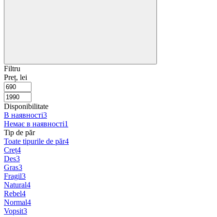
Filtru
Preț, lei
Disponibilitate
В наявності
3
Немає в наявності
1
Tip de păr
Toate tipurile de păr
4
Creț
4
Des
3
Gras
3
Fragil
3
Natural
4
Rebel
4
Normal
4
Vopsit
3