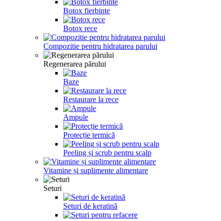
Botox fierbinte
Botox rece
Compozitie pentru hidratarea parului
Regenerarea părului
Baze
Restaurare la rece
Ampule
Protecție termică
Peeling și scrub pentru scalp
Vitamine și suplimente alimentare
Seturi
Seturi de keratină