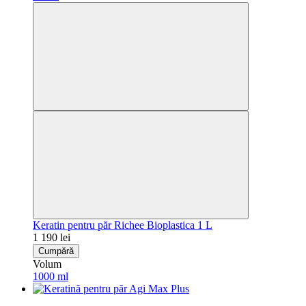
Keratin pentru păr Richee Bioplastica 1 L
1 190 lei
Cumpără
Volum
1000 ml