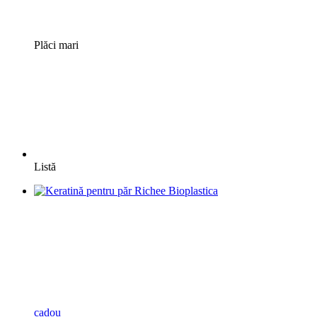
Plăci mari
Listă
cadou