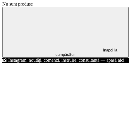
Nu sunt produse
Înapoi la
cumpărături
📸 Instagram: noutăți, comenzi, instruire, consultanță — apasă aici