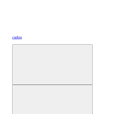
cadou
Best­seller