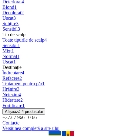
Deteriorat
4
Blond
1
Decolorat
2
Uscat
3
Subțire
3
Sensibil
3
Tip de scalp
Toate tipurile de scalp
4
Sensibil
1
Mixt
1
Normal
1
Uscat
1
Destinație
Îndreptare
4
Refacere
2
Tratament pentru păr
1
Hrănire
3
Netezire
4
Hidratare
2
Fortificare
1
Afișează 4 produsului
+373 7 966 10 66
Contacte
Versiunea completă a site-ului