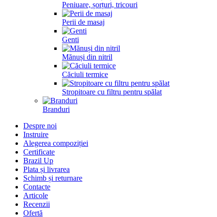
Peniuare, șorțuri, tricouri
Perii de masaj
Genti
Mănuși din nitril
Căciuli termice
Stropitoare cu filtru pentru spălat
Branduri
Despre noi
Instruire
Alegerea compoziției
Certificate
Brazil Up
Plata și livrarea
Schimb și returnare
Contacte
Articole
Recenzii
Ofertă