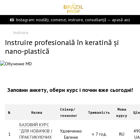
📸 Instagram: noutăți, comenzi, instruire, consultanță — apasă aici
Instruire
Instruire profesională în keratină și
nano-plastică
Заповни анкету, обери курс і почни вже сьогодні!
Спікер/
Мова
№
Назва
Тривалість
Цін
технолог
курсу
БАЗОВИЙ КУРС
"ДЛЯ НОВАЧКІВ І
Удовіченко
49
1
≈ 7 год.
RU
ПРАКТИКУЮЧИХ
Евгенія
UA