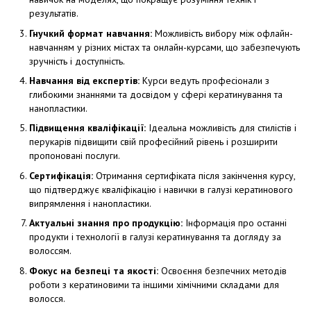
результатів.
Гнучкий формат навчання:
Можливість вибору між офлайн-
навчанням у різних містах та онлайн-курсами, що забезпечують
зручність і доступність.
Навчання від експертів:
Курси ведуть професіонали з
глибокими знаннями та досвідом у сфері кератинування та
нанопластики.
Підвищення кваліфікації:
Ідеальна можливість для стилістів і
перукарів підвищити свій професійний рівень і розширити
пропоновані послуги.
Сертифікація:
Отримання сертифіката після закінчення курсу,
що підтверджує кваліфікацію і навички в галузі кератинового
випрямлення і нанопластики.
Актуальні знання про продукцію:
Інформація про останні
продукти і технології в галузі кератинування та догляду за
волоссям.
Фокус на безпеці та якості:
Освоєння безпечних методів
роботи з кератиновими та іншими хімічними складами для
волосся.