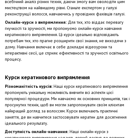
всебічний аналіз різних технік, даючи змогу вам оволодіти цим
мистецтвом на найвищому рівні. Станьте експертом у галузі
реконструкції волосся, навчаючись у провідних фахівців галузі.
Онлайн-курси з випрямлення:
Для тих, хто віддає перевагу
гнучкості та зручності, ми пропонуємо онлайн-курси навчання
кератинового випрямлення. Ці курси ідеально відповідають
потребам тих, хто прагне розширити свої знання, не виходячи з
дому. Навчання включає в себе докладні відеоуроки та
інтерактивні сесії, це сприяє ефективності та зручності освітнього
процесу.
Курси кератинового випрямлення
Різноманітність курсів:
Наші курси кератинового випрямлення
пропонують унікальну можливість вивчити всі аспекти цієї
популярної процедури. Ми навчаємо як основних принципів, так і
просунутих технік, щоб ви могли запропонувати своїм клієнтам
найкращий догляд за волоссям. Курси включають практичні
заняття, де ви навчитеся застосовувати кератин для досягнення
ідеального результату.
Доступність онлайн-навчання:
Наші онлайн-курси з
кератинового випрямлення надають легкий доступ до великих