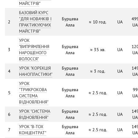
МАЙСТРІВ
"
БАЗОВИЙ КУРС
"ДЛЯ НОВАЧКІВ І
Бурцева
49
2
≈ 10 год.
UA
ПРАКТИКУЮЧИХ
Алла
UA
МАЙСТРІВ
"
УРОК
"ВИПРЯМЛЕННЯ
Бурцева
12
3
≈ 35 хв.
UA
НАРОЩЕНОГО
Алла
UA
ВОЛОССЯ"
УРОК "КОРЕКЦІЯ
Бурцева
14
4
≈ 3 год.
UA
НАНОПЛАСТИКИ"
Алла
UA
УРОК
"ТРИКРОКОВА
Бурцева
99
5
≈ 2.5 год.
UA
СИСТЕМА
Алла
UA
ВІДНОВЛЕННЯ"
УРОК "СИСТЕМА
Бурцева
14
6
≈ 2.5 год.
UA
ВІДНОВЛЕННЯ"
Алла
UA
УРОК "B-TOX
Бурцева
14
7
≈ 2.5 год.
UA
КОНЦЕНТРАТ"
Алла
UA