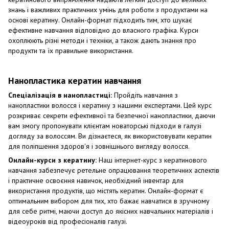
знань і важливих практичних умінь для роботи з продуктами на
основі кератину. Онлайн-формат підходить тим, хто шукає
ефективне навчання відповідно до власного графіка. Курси
охоплюють різні методи і техніки, а також дають знання про
продукти та їх правильне використання.
Нанопластика кератин навчання
Спеціалізація в нанопластиці:
Пройдіть навчання з
нанопластики волосся і кератину з нашими експертами. Цей курс
розкриває секрети ефективної та безпечної нанопластики, даючи
вам змогу пропонувати клієнтам новаторські підходи в галузі
догляду за волоссям. Ви дізнаєтеся, як використовувати кератин
для поліпшення здоров'я і зовнішнього вигляду волосся.
Онлайн-курси з кератину:
Наш інтернет-курс з кератинового
навчання забезпечує ретельне опрацювання теоретичних аспектів
і практичне освоєння навичок, необхідний інвентар для
використання продуктів, що містять кератин. Онлайн-формат є
оптимальним вибором для тих, хто бажає навчатися в зручному
для себе ритмі, маючи доступ до якісних навчальних матеріалів і
відеоуроків від професіоналів галузі.