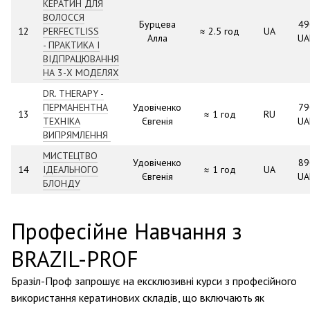
КЕРАТИН ДЛЯ
ВОЛОССЯ
Бурцева
49
12
PERFECTLISS
≈ 2.5 год
UA
Алла
UA
- ПРАКТИКА І
ВІДПРАЦЮВАННЯ
НА 3-Х МОДЕЛЯХ
DR. THERAPY -
ПЕРМАНЕНТНА
Удовіченко
79
13
≈ 1 год
RU
ТЕХНІКА
Євгенія
UA
ВИПРЯМЛЕННЯ
МИСТЕЦТВО
Удовіченко
89
14
ІДЕАЛЬНОГО
≈ 1 год
UA
Євгенія
UA
БЛОНДУ