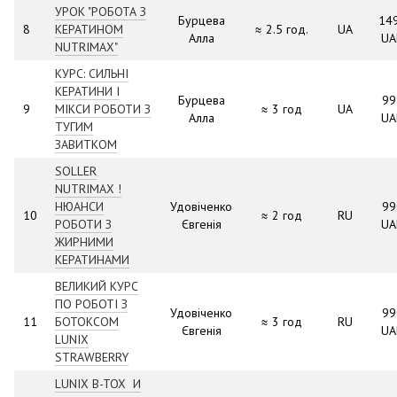
УРОК "РОБОТА З
Бурцева
14
8
КЕРАТИНОМ
≈ 2.5 год.
UA
Алла
UA
NUTRIMAX"
КУРС: CИЛЬНІ
КЕРАТИНИ І
Бурцева
99
9
МІКСИ РОБОТИ З
≈ 3 год
UA
Алла
UA
ТУГИМ
ЗАВИТКОМ
SOLLER
NUTRIMAX !
НЮАНСИ
Удовіченко
99
10
≈ 2 год
RU
РОБОТИ З
Євгенія
UA
ЖИРНИМИ
КЕРАТИНАМИ
ВЕЛИКИЙ КУРС
ПО РОБОТІ З
Удовіченко
99
11
БОТОКСОМ
≈ 3 год
RU
Євгенія
UA
LUNIX
STRAWBERRY
LUNIX B-TOX И