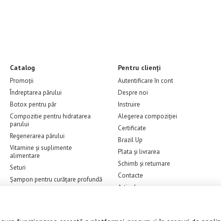
Catalog
Pentru clienți
Promoții
Autentificare în cont
Îndreptarea părului
Despre noi
Botox pentru păr
Instruire
Compozitie pentru hidratarea
Alegerea compoziției
parului
Certificate
Regenerarea părului
Brazil Up
Vitamine și suplimente
Plata și livrarea
alimentare
Schimb și returnare
Seturi
Contacte
Șampon pentru curățare profundă
Articole
Îngrijire la domiciliu
Recenzii
Produse pentru vopsirea părului
Ofertă
Tehnică