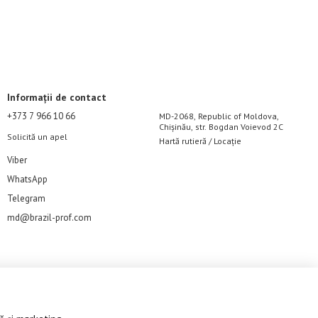
Informații de contact
+373 7 966 10 66
MD-2068, Republic of Moldova,
Chișinău, str. Bogdan Voievod 2C
Solicită un apel
Hartă rutieră / Locație
Viber
WhatsApp
Telegram
md@brazil-prof.com