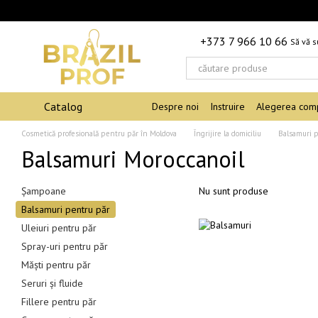
Mergi la conținutul principal
+373 7 966 10 66
Să vă 
Catalog
Despre noi
Instruire
Alegerea comp
Cosmetică profesională pentru păr în Moldova
Îngrijire la domiciliu
Balsamuri 
Balsamuri Moroccanoil
Șampoane
Nu sunt produse
Balsamuri pentru păr
Uleiuri pentru păr
Spray-uri pentru păr
Măști pentru păr
Seruri și fluide
Fillere pentru păr