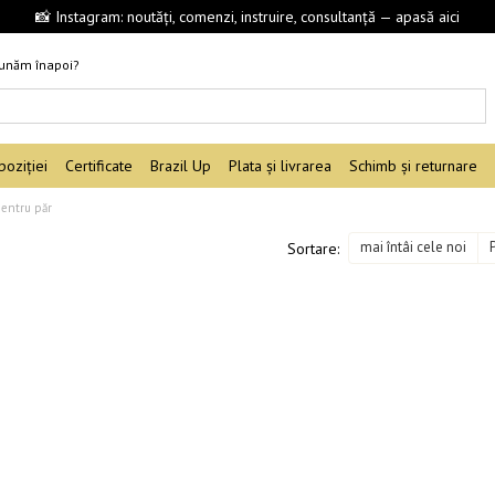
📸 Instagram: noutăți, comenzi, instruire, consultanță — apasă aici
sunăm înapoi?
oziției
Certificate
Brazil Up
Plata și livrarea
Schimb și returnare
pentru păr
mai întâi cele noi
Sortare: