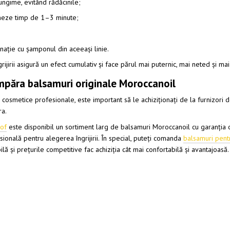
lungime, evitând rădăcinile;
oneze timp de 1–3 minute;
;
inație cu șamponul din aceeași linie.
ijirii asigură un efect cumulativ și face părul mai puternic, mai neted și mai 
mpăra balsamuri originale Moroccanoil
cosmetice profesionale, este important să le achiziționați de la furnizori d
ra.
rof
este disponibil un sortiment larg de balsamuri Moroccanoil cu garanția orig
ională pentru alegerea îngrijirii. În special, puteți comanda
balsamuri pent
lă și prețurile competitive fac achiziția cât mai confortabilă și avantajoasă.