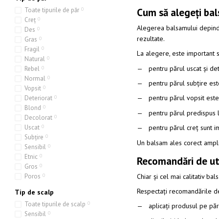
Cum să alegeți bal
Toate tipurile de păr
0
Creț
0
Alegerea balsamului depinde 
Des
0
rezultate.
Gras
0
Fragil
0
La alegere, este important să
Natural
0
pentru părul uscat și de
Rebel
0
Normal
0
pentru părul subțire est
Vopsit
0
pentru părul vopsit este
Deteriorat
0
Blond
0
pentru părul predispus l
Decolorat
0
Uscat
0
pentru părul creț sunt 
Subțire
0
Un balsam ales corect ampli
Sensibil
0
Etnic
0
Recomandări de uti
Gros
0
Chiar și cel mai calitativ ba
Poros
0
Respectați recomandările de 
Tip de scalp
Toate tipurile de scalp
0
aplicați produsul pe păr
Sensibil
0