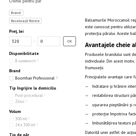
Creme pentru păr
Brand:
Balsamurile Moroccanoil rep
Resetează filtrele
este cunoscut pentru utilizar
Preț, lei
protecția părului. Aceste bal
De la Preț, lei
Până la Preț, lei
OK
Avantajele cheie a
Disponibilitate
Produsele brandului sunt dez
В наявності
0
individuale. Din acest motiv,
frumuseții.
Brand
Principalele avantaje care fa
Boomhair Professional
2
hidratare și hrănire int
Tip îngrijire la domiciliu
restabilirea structurii p
Post-procedural
0
Zilnic
0
ușurarea pieptănării și r
Volum
protecție împotriva facto
300 ml
0
îmbunătățirea texturii pă
24 x 300 ml
0
Datorită unei astfel de acțiu
Tip de păr