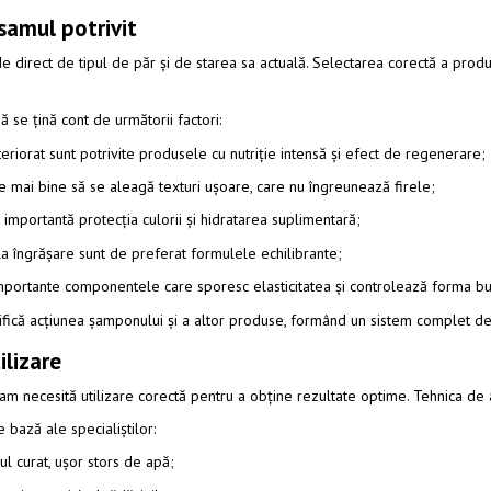
samul potrivit
direct de tipul de păr și de starea sa actuală. Selectarea corectă a produsu
 se țină cont de următorii factori:
teriorat sunt potrivite produsele cu nutriție intensă și efect de regenerare;
e mai bine să se aleagă texturi ușoare, care nu îngreunează firele;
 importantă protecția culorii și hidratarea suplimentară;
a îngrășare sunt de preferat formulele echilibrante;
importante componentele care sporesc elasticitatea și controlează forma bu
fică acțiunea șamponului și a altor produse, formând un sistem complet de î
lizare
lsam necesită utilizare corectă pentru a obține rezultate optime. Tehnica de 
bază ale specialiștilor:
ul curat, ușor stors de apă;