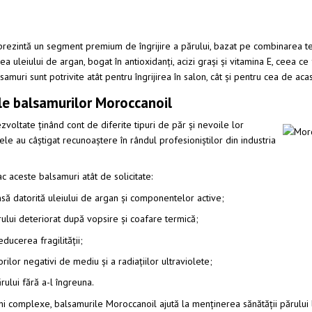
rezintă un segment premium de îngrijire a părului, bazat pe combinarea te
ea uleiului de argan, bogat în antioxidanți, acizi grași și vitamina E, ceea 
samuri sunt potrivite atât pentru îngrijirea în salon, cât și pentru cea de acas
le balsamurilor Moroccanoil
voltate ținând cont de diferite tipuri de păr și nevoile lor
 ele au câștigat recunoaștere în rândul profesioniștilor din industria
c aceste balsamuri atât de solicitate:
ensă datorită uleiului de argan și componentelor active;
ărului deteriorat după vopsire și coafare termică;
educerea fragilității;
rilor negativi de mediu și a radiațiilor ultraviolete;
rului fără a-l îngreuna.
ni complexe, balsamurile Moroccanoil ajută la menținerea sănătății părului la