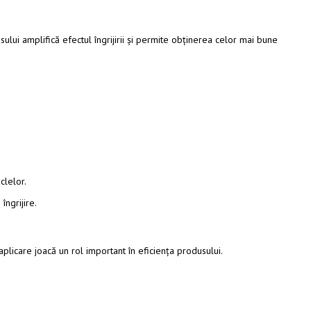
lui amplifică efectul îngrijirii și permite obținerea celor mai bune
clelor.
ngrijire.
aplicare joacă un rol important în eficiența produsului.