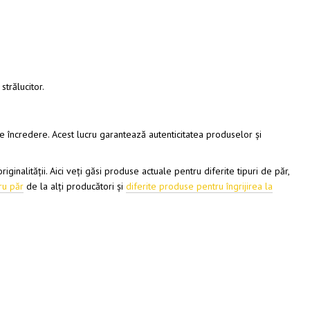
strălucitor.
e încredere. Acest lucru garantează autenticitatea produselor și
inalității. Aici veți găsi produse actuale pentru diferite tipuri de păr,
ru păr
de la alți producători și
diferite produse pentru îngrijirea la