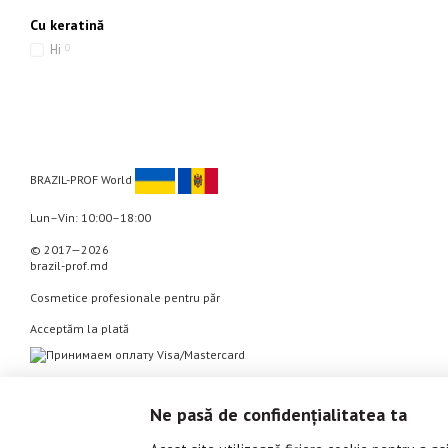
Cu keratină
Ні
0
BRAZIL-PROF World
Lun–Vin: 10:00–18:00
© 2017—2026
brazil-prof.md
Cosmetice profesionale pentru păr
Acceptăm la plată
Versiunea mobilă
Ne pasă de confidențialitatea ta