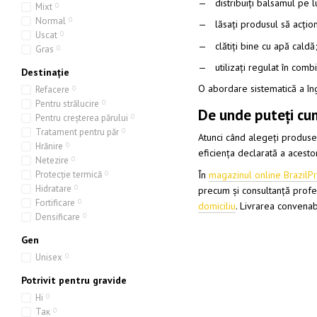
distribuiți balsamul pe 
Mixt
0
Normal
0
lăsați produsul să acți
Uscat
0
clătiți bine cu apă caldă
Gras
0
utilizați regulat în comb
Destinație
O abordare sistematică a îngr
Refacere
0
Pentru strălucire
0
De unde puteți cu
Pentru creșterea părului
0
Tratament pentru păr
0
Atunci când alegeți produse 
Hrănire
0
eficiența declarată a acesto
Netezire
0
În
magazinul online BrazilP
Protecție termică
0
Hidratare
0
precum și consultanță profes
Fortificare
0
domiciliu
. Livrarea convenabi
Densificare
0
Gen
Unisex
0
Potrivit pentru gravide
Ні
0
Так
0