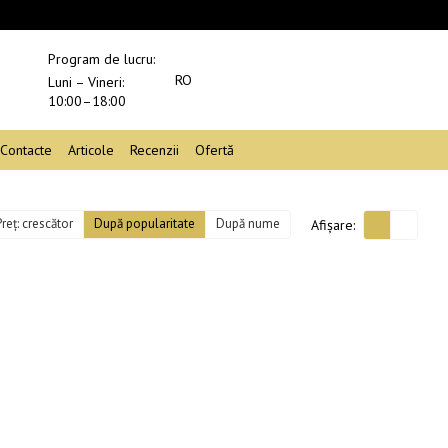
Program de lucru:
RO
Luni – Vineri:
10:00–18:00
Contacte
Articole
Recenzii
Ofertă
Preț: crescător
După popularitate
După nume
Afișare: