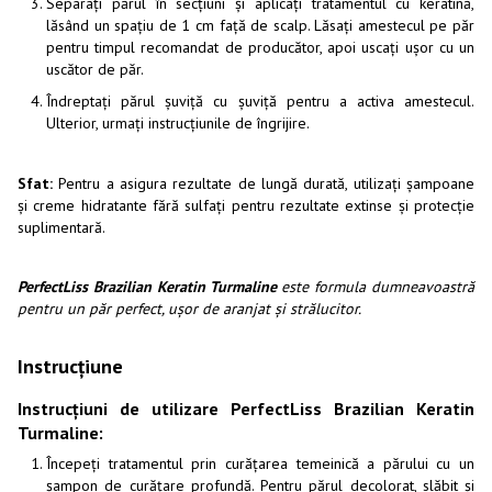
Separați părul în secțiuni și aplicați tratamentul cu keratină,
lăsând un spațiu de 1 cm față de scalp. Lăsați amestecul pe păr
pentru timpul recomandat de producător, apoi uscați ușor cu un
uscător de păr.
Îndreptați părul șuviță cu șuviță pentru a activa amestecul.
Ulterior, urmați instrucțiunile de îngrijire.
Sfat:
Pentru a asigura rezultate de lungă durată, utilizați șampoane
și creme hidratante fără sulfați pentru rezultate extinse și protecție
suplimentară.
PerfectLiss Brazilian Keratin Turmaline
este formula dumneavoastră
pentru un păr perfect, ușor de aranjat și strălucitor.
Instrucțiune
Instrucțiuni de utilizare PerfectLiss Brazilian Keratin
Turmaline:
Începeți tratamentul prin curățarea temeinică a părului cu un
șampon de curățare profundă. Pentru părul decolorat, slăbit și