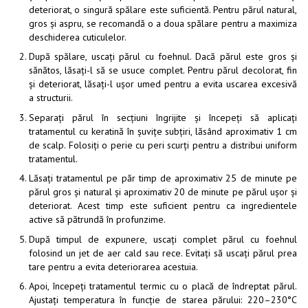
deteriorat, o singură spălare este suficientă. Pentru părul natural,
gros și aspru, se recomandă o a doua spălare pentru a maximiza
deschiderea cuticulelor.
După spălare, uscați părul cu foehnul. Dacă părul este gros și
sănătos, lăsați-l să se usuce complet. Pentru părul decolorat, fin
și deteriorat, lăsați-l ușor umed pentru a evita uscarea excesivă
a structurii.
Separați părul în secțiuni îngrijite și începeți să aplicați
tratamentul cu keratină în șuvițe subțiri, lăsând aproximativ 1 cm
de scalp. Folosiți o perie cu peri scurți pentru a distribui uniform
tratamentul.
Lăsați tratamentul pe păr timp de aproximativ 25 de minute pe
părul gros și natural și aproximativ 20 de minute pe părul ușor și
deteriorat. Acest timp este suficient pentru ca ingredientele
active să pătrundă în profunzime.
După timpul de expunere, uscați complet părul cu foehnul
folosind un jet de aer cald sau rece. Evitați să uscați părul prea
tare pentru a evita deteriorarea acestuia.
Apoi, începeți tratamentul termic cu o placă de îndreptat părul.
Ajustați temperatura în funcție de starea părului: 220–230°C