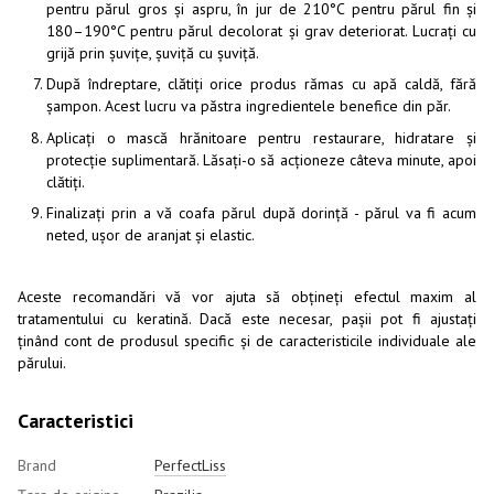
pentru părul gros și aspru, în jur de 210°C pentru părul fin și
180–190°C pentru părul decolorat și grav deteriorat. Lucrați cu
grijă prin șuvițe, șuviță cu șuviță.
După îndreptare, clătiți orice produs rămas cu apă caldă, fără
șampon. Acest lucru va păstra ingredientele benefice din păr.
Aplicați o mască hrănitoare pentru restaurare, hidratare și
protecție suplimentară. Lăsați-o să acționeze câteva minute, apoi
clătiți.
Finalizați prin a vă coafa părul după dorință - părul va fi acum
neted, ușor de aranjat și elastic.
Aceste recomandări vă vor ajuta să obțineți efectul maxim al
tratamentului cu keratină. Dacă este necesar, pașii pot fi ajustați
ținând cont de produsul specific și de caracteristicile individuale ale
părului.
Caracteristici
Brand
PerfectLiss