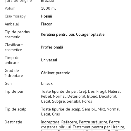
Țara de origine
Brazilia
Volum
1000 ml
Стан товару
Новий
Ambalaj
Flacon
Tip de produs
Keratină pentru păr, Colagenoplastie
cosmetic
Clasificare
Profesională
cosmetice
Timp de
Universal
aplicare
Grad de
Cârlionț puternic
îndreptare
Gen
Unisex
Tip de păr
Toate tipurile de păr
,
Creț
,
Des
,
Fragil
,
Natural
,
Rebel
,
Normal
,
Deteriorat
,
Blond
,
Decolorat
,
Uscat
,
Subțire
,
Sensibil
,
Poros
Tip de scalp
Toate tipurile de scalp
,
Sensibil
,
Mixt
,
Normal
,
Uscat
,
Gras
Destinație
Îndreptare
,
Refacere
,
Pentru strălucire
,
Pentru
creșterea părului
,
Tratament pentru păr
,
Hrănire
,