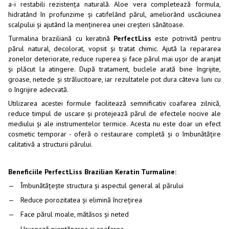
a-i restabili rezistența naturală. Aloe vera completează formula,
hidratând în profunzime și catifelând părul, ameliorând uscăciunea
scalpului și ajutând la menținerea unei creșteri sănătoase.
Turmalina braziliană cu keratină
PerfectLiss
este potrivită pentru
părul natural, decolorat, vopsit și tratat chimic. Ajută la repararea
zonelor deteriorate, reduce ruperea și face părul mai ușor de aranjat
și plăcut la atingere. După tratament, buclele arată bine îngrijite,
groase, netede și strălucitoare, iar rezultatele pot dura câteva luni cu
o îngrijire adecvată.
Utilizarea acestei formule facilitează semnificativ coafarea zilnică,
reduce timpul de uscare și protejează părul de efectele nocive ale
mediului și ale instrumentelor termice. Acesta nu este doar un efect
cosmetic temporar - oferă o restaurare completă și o îmbunătățire
calitativă a structurii părului.
Beneficiile PerfectLiss Brazilian Keratin Turmaline:
Îmbunătățește structura și aspectul general al părului
Reduce porozitatea și elimină încrețirea
Face părul moale, mătăsos și neted
Ușurează pieptănarea și coafarea