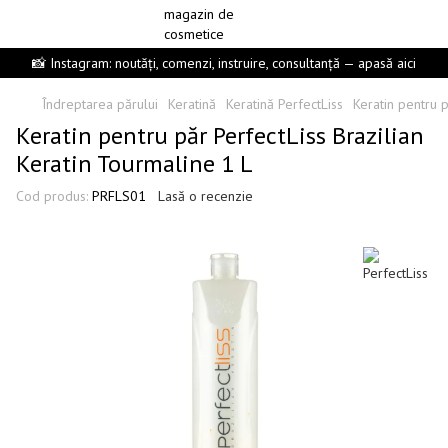
📸 Instagram: noutăți, comenzi, instruire, consultanță — apasă aici
Îndreptarea părului
Keratină
Keratină PerfectLiss
Keratin pentru p
Keratin pentru păr PerfectLiss Brazilian
Keratin Tourmaline 1 L
Cod produs:
PRFLS01
Lasă o recenzie