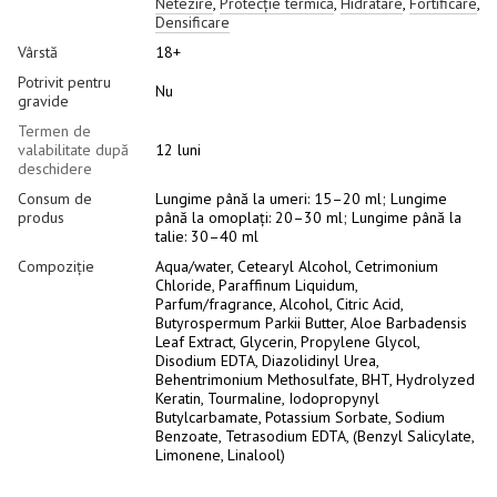
Netezire
,
Protecție termică
,
Hidratare
,
Fortificare
,
Densificare
Vârstă
18+
Potrivit pentru
Nu
gravide
Termen de
valabilitate după
12 luni
deschidere
Consum de
Lungime până la umeri: 15–20 ml; Lungime
produs
până la omoplați: 20–30 ml; Lungime până la
talie: 30–40 ml
Compoziție
Aqua/water, Cetearyl Alcohol, Cetrimonium
Chloride, Paraffinum Liquidum,
Parfum/fragrance, Alcohol, Citric Acid,
Butyrospermum Parkii Butter, Aloe Barbadensis
Leaf Extract, Glycerin, Propylene Glycol,
Disodium EDTA, Diazolidinyl Urea,
Behentrimonium Methosulfate, BHT, Hydrolyzed
Keratin, Tourmaline, Iodopropynyl
Butylcarbamate, Potassium Sorbate, Sodium
Benzoate, Tetrasodium EDTA, (Benzyl Salicylate,
Limonene, Linalool)