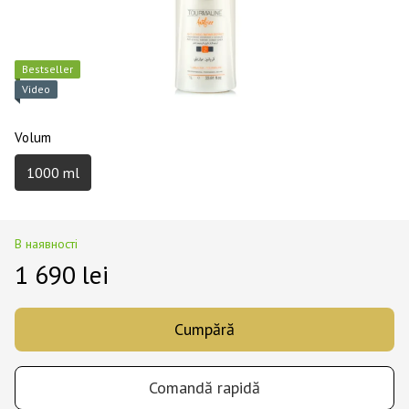
Best­seller
Video
Volum
1000 ml
В наявності
1 690 lei
Cumpără
Comandă rapidă