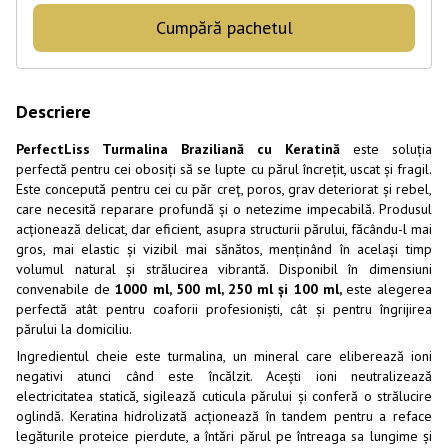
Cumpără pachetul
Descriere
PerfectLiss Turmalina Braziliană cu Keratină
este soluția
perfectă pentru cei obosiți să se lupte cu părul încrețit, uscat și fragil.
Este concepută pentru cei cu păr creț, poros, grav deteriorat și rebel,
care necesită reparare profundă și o netezime impecabilă. Produsul
acționează delicat, dar eficient, asupra structurii părului, făcându-l mai
gros, mai elastic și vizibil mai sănătos, menținând în același timp
volumul natural și strălucirea vibrantă. Disponibil în dimensiuni
convenabile de
1000 ml, 500 ml, 250 ml și 100 ml,
este alegerea
perfectă atât pentru coaforii profesioniști, cât și pentru îngrijirea
părului la domiciliu.
Ingredientul cheie este turmalina, un mineral care eliberează ioni
negativi atunci când este încălzit. Acești ioni neutralizează
electricitatea statică, sigilează cuticula părului și conferă o strălucire
oglindă. Keratina hidrolizată acționează în tandem pentru a reface
legăturile proteice pierdute, a întări părul pe întreaga sa lungime și