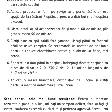
din spatele capului.
Aplicați produsul uniform pe șuvițe cu o perie, lăsând un mic
spațiu de la rădăcini. Pieptănați pentru a distribui și a îndepărta
excesul.
Lăsați produsul să acționeze: păr fin și moale: 60 de minute, păr
gros și aspru: 90 de minute.
Clătiți bine cu apă caldă fără șampon. Uscați părul cu foehnul
până se usucă complet. Se recomandă un uscător de păr ionic
pentru a reduce electricitatea statică și a obține un finisaj mai
neted.
Separați din nou părul în secțiuni. Îndreptați fiecare secțiune cu
placa de călcat la 210–230°C, de 12–14 ori pe lungimi și de
6–7 ori pe vârfuri.
Aplicați o mască hrănitoare, distribuiți-o pe lungimi și clătiți
pentru a menține netezimea și strălucirea.
Sfat pentru cele mai bune rezultate:
Pentru a menține
rezultatele până la 6 luni, utilizați un șampon delicat, fără sulfați, și
evitați coafarea excesivă cu căldură și perierea agresivă. Acest lucru