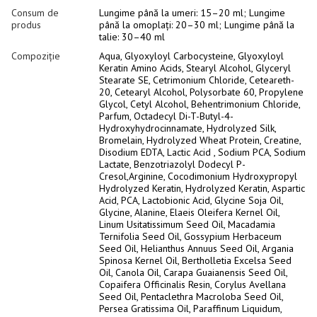
Consum de
Lungime până la umeri: 15–20 ml; Lungime
produs
până la omoplați: 20–30 ml; Lungime până la
talie: 30–40 ml
Compoziție
Aqua, Glyoxyloyl Carbocysteine, Glyoxyloyl
Keratin Amino Acids, Stearyl Alcohol, Glyceryl
Stearate SE, Cetrimonium Chloride, Ceteareth-
20, Cetearyl Alcohol, Polysorbate 60, Propylene
Glycol, Cetyl Alcohol, Behentrimonium Chloride,
Parfum, Octadecyl Di-T-Butyl-4-
Hydroxyhydrocinnamate, Hydrolyzed Silk,
Bromelain, Hydrolyzed Wheat Protein, Creatine,
Disodium EDTA, Lactic Acid , Sodium PCA, Sodium
Lactate, Benzotriazolyl Dodecyl P-
Cresol,Arginine, Cocodimonium Hydroxypropyl
Hydrolyzed Keratin, Hydrolyzed Keratin, Aspartic
Acid, PCA, Lactobionic Acid, Glycine Soja Oil,
Glycine, Alanine, Elaeis Oleifera Kernel Oil,
Linum Usitatissimum Seed Oil, Macadamia
Ternifolia Seed Oil, Gossypium Herbaceum
Seed Oil, Helianthus Annuus Seed Oil, Argania
Spinosa Kernel Oil, Bertholletia Excelsa Seed
Oil, Canola Oil, Carapa Guaianensis Seed Oil,
Copaifera Officinalis Resin, Corylus Avellana
Seed Oil, Pentaclethra Macroloba Seed Oil,
Persea Gratissima Oil, Paraffinum Liquidum,