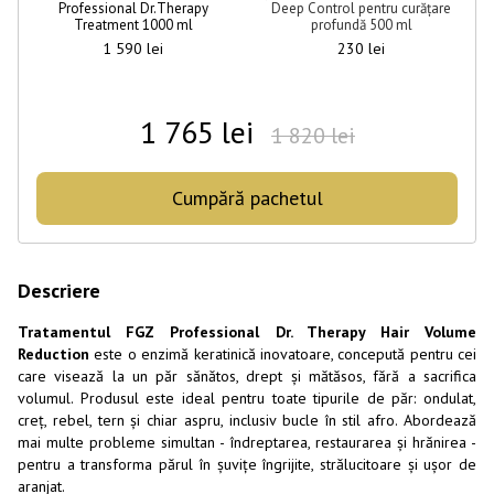
Professional Dr.Therapy
Deep Control pentru curățare
Treatment 1000 ml
profundă 500 ml
1 590 lei
230 lei
1 765 lei
1 820 lei
Cumpără pachetul
Descriere
Tratamentul FGZ Professional Dr. Therapy Hair Volume
Reduction
este o enzimă keratinică inovatoare, concepută pentru cei
care visează la un păr sănătos, drept și mătăsos, fără a sacrifica
volumul. Produsul este ideal pentru toate tipurile de păr: ondulat,
creț, rebel, tern și chiar aspru, inclusiv bucle în stil afro. Abordează
mai multe probleme simultan - îndreptarea, restaurarea și hrănirea -
pentru a transforma părul în șuvițe îngrijite, strălucitoare și ușor de
aranjat.