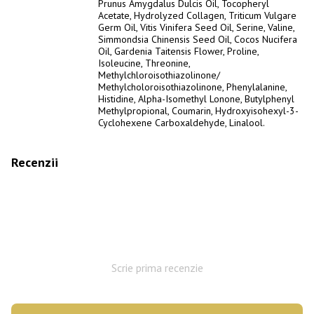
Prunus Amygdalus Dulcis Oil, Tocopheryl
Acetate, Hydrolyzed Collagen, Triticum Vulgare
Germ Oil, Vitis Vinifera Seed Oil, Serine, Valine,
Simmondsia Chinensis Seed Oil, Cocos Nucifera
Oil, Gardenia Taitensis Flower, Proline,
Isoleucine, Threonine,
Methylchloroisothiazolinone/
Methylcholoroisothiazolinone, Phenylalanine,
Histidine, Alpha-Isomethyl Lonone, Butylphenyl
Methylpropional, Coumarin, Hydroxyisohexyl-3-
Cyclohexene Carboxaldehyde, Linalool.
Recenzii
Scrie prima recenzie