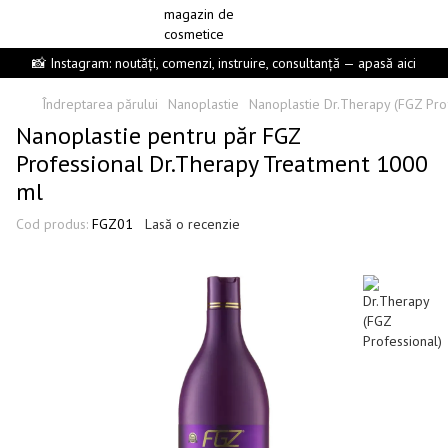
📸 Instagram: noutăți, comenzi, instruire, consultanță — apasă aici
Îndreptarea părului
Nanoplastie
Nanoplastie Dr.Therapy (FGZ Pro
Nanoplastie pentru păr FGZ
Professional Dr.Therapy Treatment 1000
ml
Cod produs:
FGZ01
Lasă o recenzie