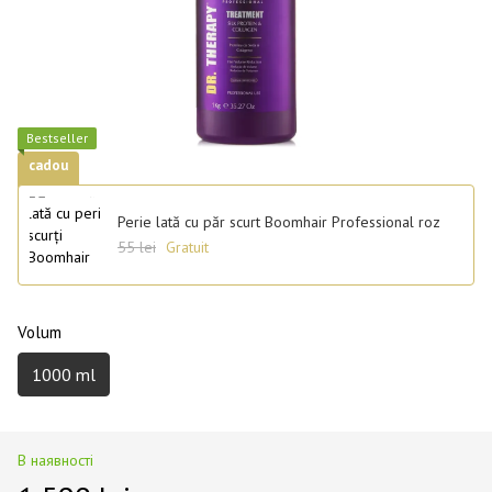
Best­seller
cadou
Perie lată cu păr scurt Boomhair Professional roz
55 lei
Gratuit
Volum
1000 ml
В наявності