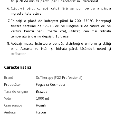
fin și 20 de minute pentru părul decolorat sau deteriorat.
Clătiți-vă părul cu apă caldă fără șampon pentru a păstra
ingredientele active.
Folosiți o placă de îndreptat părul la 200–230°C. Îndreptați
fiecare secțiune de 12–15 ori pe lungime și de câteva ori pe
vârfuri. Pentru părul foarte creț, utilizați cea mai ridicată
temperatură, dar nu depășiți 15 treceri.
Aplicați masca hrănitoare pe păr, distribuiți-o uniform și clătiți
bine. Aceasta va întări și hidrata părul, lăsându-l neted și
strălucitor.
Caracteristici
Brand
Dr.Therapy (FGZ Professional)
Producător
Fogazza Cosmetics
Țara de origine
Brazilia
Volum
1000 ml
Стан товару
Новий
Ambalaj
Flacon