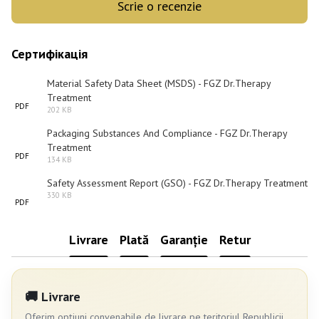
Scrie o recenzie
Сертифікація
Material Safety Data Sheet (MSDS) - FGZ Dr.Therapy
Treatment
PDF
202 KB
Packaging Substances And Compliance - FGZ Dr.Therapy
Treatment
PDF
134 KB
Safety Assessment Report (GSO) - FGZ Dr.Therapy Treatment
330 KB
PDF
Livrare
Plată
Garanție
Retur
🚚 Livrare
Oferim opțiuni convenabile de livrare pe teritoriul Republicii