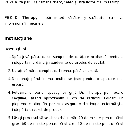
vă va ajuta părul să rămână drept, neted și strălucitor mai mult timp.
FGZ Dr. Therapy
– păr neted, sănătos și strălucitor care va
impresiona în fiecare zi!
Instrucțiune
Instrucțiuni
Spălați-vă părul cu un șampon de curățare profundă pentru a
îndepărta murdăria și reziduurile de produs de coafat.
Uscați-vă părul complet cu foehnul până se usucă.
Secționați părul în mai multe secțiuni pentru o aplicare mai
ușoară.
Folosind o perie, aplicați cu grijă Dr. Therapy pe fiecare
secțiune, lăsând aproximativ 1 cm de rădăcini. Folosiți un
pieptene cu dinți fini pentru a asigura o distribuție uniformă și a
îndepărta excesul de produs.
Lăsați produsul să se absoarbă în păr: 90 de minute pentru părul
gros, 60 de minute pentru părul creț, 30 de minute pentru părul