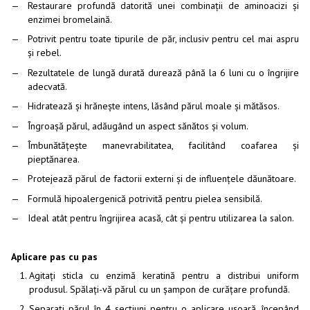
Restaurare profundă datorită unei combinații de aminoacizi și
enzimei bromelaină.
Potrivit pentru toate tipurile de păr, inclusiv pentru cel mai aspru
și rebel.
Rezultatele de lungă durată durează până la 6 luni cu o îngrijire
adecvată.
Hidratează și hrănește intens, lăsând părul moale și mătăsos.
Îngroașă părul, adăugând un aspect sănătos și volum.
Îmbunătățește manevrabilitatea, facilitând coafarea și
pieptănarea.
Protejează părul de factorii externi și de influențele dăunătoare.
Formulă hipoalergenică potrivită pentru pielea sensibilă.
Ideal atât pentru îngrijirea acasă, cât și pentru utilizarea la salon.
Aplicare pas cu pas
Agitați sticla cu enzimă keratină pentru a distribui uniform
produsul. Spălați-vă părul cu un șampon de curățare profundă.
Separați părul în 4 secțiuni pentru o aplicare ușoară, începând