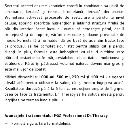
Secretul acestei enzime keratinice constă în combinația sa unică de
aminoacizi, keratină și enzima bromelaină, derivată din ananas.
Bromelaina activează procesele de restaurare a părului la nivel
celular, sporind absorbția nutrienților și întărind structura firului de
păr din interior. Acest lucru nu numai că netezește părul, dar îl
protejează și de rupere, vârfuri despicate și daune provocate de
mediu. Formula fără formaldehidă, pe bază de acizi din fructe, face
ca produsul să fie complet sigur atât pentru stiliști, cât și pentru
clienți. În plus, formula este îmbogățită cu uleiuri nutritive care
pătrund instantaneu în păr, restabilind elasticitatea, moliciunea și
strălucirea. Părul își păstrează volumul natural, devine mai gros și
este mai ușor de coafat.
Mărimi disponibile:
1000 ml, 500 ml, 250 ml și 100 ml -
alegerea
ideală atât pentru utilizare la salon, cât și pentru îngrijirea acasă.
Rezultatele durează până la 6 luni cu instrucțiuni simple de îngrijire,
ceea ce face ca tratamentul Dr. Therapy să fie soluția ideală pentru
îngrijirea pe termen lung a părului.
Avantajele tratamentului FGZ Professional Dr. Therapy
Formulă sigură, fără formaldehidă.