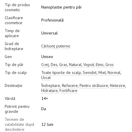
Tip de produs
Nanoplastie pentru păr
cosmetic
Clasificare
Profesională
cosmetice
Timp de
Universal
aplicare
Grad de
Cârlionț puternic
îndreptare
Gen
Unisex
Tip de păr
Creț
,
Des
,
Gras
,
Natural
,
Vopsit
,
Etnic
,
Gros
Tip de scalp
Toate tipurile de scalp
,
Sensibil
,
Mixt
,
Normal
,
Uscat
Destinație
Îndreptare
,
Refacere
,
Pentru strălucire
,
Netezire
,
Hidratare
,
Fortificare
Vârstă
14+
Potrivit pentru
Da
gravide
Termen de
valabilitate după
12 luni
deschidere