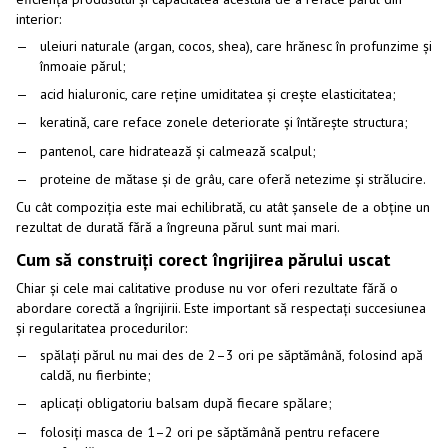
interior:
uleiuri naturale (argan, cocos, shea), care hrănesc în profunzime și
înmoaie părul;
acid hialuronic, care reține umiditatea și crește elasticitatea;
keratină, care reface zonele deteriorate și întărește structura;
pantenol, care hidratează și calmează scalpul;
proteine de mătase și de grâu, care oferă netezime și strălucire.
Cu cât compoziția este mai echilibrată, cu atât șansele de a obține un
rezultat de durată fără a îngreuna părul sunt mai mari.
Cum să construiți corect îngrijirea părului uscat
Chiar și cele mai calitative produse nu vor oferi rezultate fără o
abordare corectă a îngrijirii. Este important să respectați succesiunea
și regularitatea procedurilor:
spălați părul nu mai des de 2–3 ori pe săptămână, folosind apă
caldă, nu fierbinte;
aplicați obligatoriu balsam după fiecare spălare;
folosiți masca de 1–2 ori pe săptămână pentru refacere