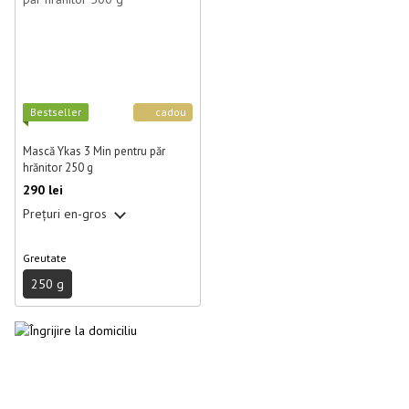
Best­seller
cadou
Mască Ykas 3 Min pentru păr
hrănitor 250 g
290 lei
Prețuri en-gros
Greutate
250 g