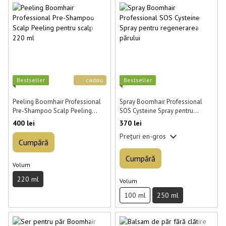
Best­seller
cadou
Best­seller
Peeling Boomhair Professional
Spray Boomhair Professional
Pre-Shampoo Scalp Peeling
SOS Cysteine Spray pentru
pentru scalp 220 ml
regenerarea părului 250 ml
400 lei
370 lei
Prețuri en-gros
Cumpără
Cumpără
Volum
220 ml
Volum
100 ml
250 ml