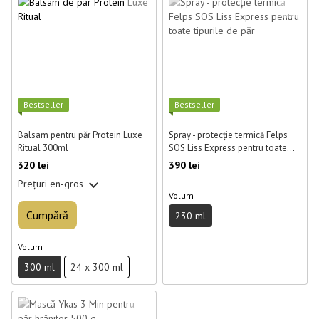
Best­seller
Best­seller
Balsam pentru păr Protein Luxe
Spray - protecție termică Felps
Ritual 300ml
SOS Liss Express pentru toate
tipurile de păr 230 ml
320 lei
390 lei
Prețuri en-gros
Volum
Cumpără
230 ml
Volum
300 ml
24 x 300 ml