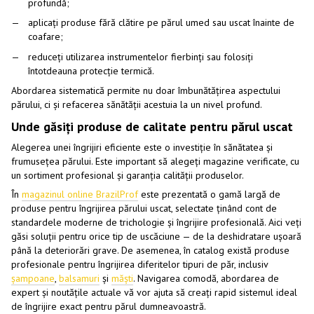
profundă;
aplicați produse fără clătire pe părul umed sau uscat înainte de
coafare;
reduceți utilizarea instrumentelor fierbinți sau folosiți
întotdeauna protecție termică.
Abordarea sistematică permite nu doar îmbunătățirea aspectului
părului, ci și refacerea sănătății acestuia la un nivel profund.
Unde găsiți produse de calitate pentru părul uscat
Alegerea unei îngrijiri eficiente este o investiție în sănătatea și
frumusețea părului. Este important să alegeți magazine verificate, cu
un sortiment profesional și garanția calității produselor.
În
magazinul online BrazilProf
este prezentată o gamă largă de
produse pentru îngrijirea părului uscat, selectate ținând cont de
standardele moderne de trichologie și îngrijire profesională. Aici veți
găsi soluții pentru orice tip de uscăciune — de la deshidratare ușoară
până la deteriorări grave. De asemenea, în catalog există produse
profesionale pentru îngrijirea diferitelor tipuri de păr, inclusiv
șampoane
,
balsamuri
și
măști
. Navigarea comodă, abordarea de
expert și noutățile actuale vă vor ajuta să creați rapid sistemul ideal
de îngrijire exact pentru părul dumneavoastră.