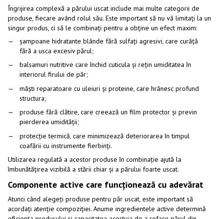
Îngrijirea complexă a părului uscat include mai multe categorii de
produse, fiecare având rolul său. Este important să nu vă limitați la un
singur produs, ci să le combinați pentru a obține un efect maxim:
șampoane hidratante blânde fără sulfați agresivi, care curăță
fără a usca excesiv părul;
balsamuri nutritive care închid cuticula și rețin umiditatea în
interiorul firului de păr;
măști reparatoare cu uleiuri și proteine, care hrănesc profund
structura;
produse fără clătire, care creează un film protector și previn
pierderea umidității;
protecție termică, care minimizează deteriorarea în timpul
coafării cu instrumente fierbinți.
Utilizarea regulată a acestor produse în combinație ajută la
îmbunătățirea vizibilă a stării chiar și a părului foarte uscat.
Componente active care funcționează cu adevărat
Atunci când alegeți produse pentru păr uscat, este important să
acordați atenție compoziției. Anume ingredientele active determină
eficiența produsului și capacitatea acestuia de a reface părul din