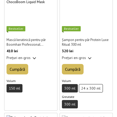
Best­seller
Best­seller
Mască keratinică pentru păr
Șampon pentru păr Protein Luxe
Boomhair Professional
Ritual 300 ml
ChocoBoom Liquid Mask 150 ml
410 lei
320 lei
Prețuri en-gros
Prețuri en-gros
Cumpără
Cumpără
Volum
Volum
150 ml
300 ml
24 x 300 ml
Greutate
300 ml