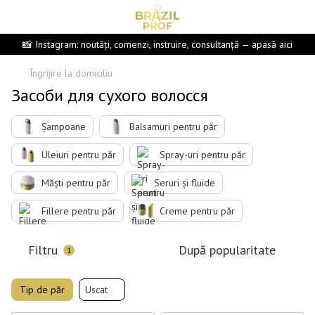
📸 Instagram: noutăți, comenzi, instruire, consultanță — apasă aici
Îngrijire la domiciliu
Засоби для сухого волосся
Șampoane
Balsamuri pentru păr
Uleiuri pentru păr
Spray-uri pentru păr
Măști pentru păr
Seruri și fluide
Fillere pentru păr
Creme pentru păr
Filtru
După popularitate
1
Tip de păr
Uscat