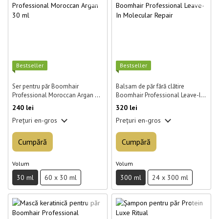
Best­seller
Best­seller
Ser pentru păr Boomhair
Balsam de păr fără clătire
Professional Moroccan Argan 30
Boomhair Professional Leave-In
ml
Molecular Repair 300 ml
240 lei
320 lei
Prețuri en-gros
Prețuri en-gros
Cumpără
Cumpără
Volum
Volum
30 ml
60 x 30 ml
300 ml
24 x 300 ml