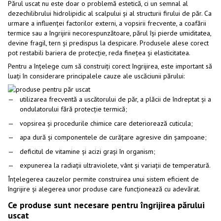
Părul uscat nu este doar o problemă estetică, ci un semnal al
dezechilibrului hidrolipidic al scalpului și al structurii firului de păr. Ca
urmare a influenței factorilor externi, a vopsirii frecvente, a coafării
termice sau a îngrijirii necorespunzătoare, părul își pierde umiditatea,
devine fragil, tern și predispus la despicare. Produsele alese corect
pot restabili bariera de protecție, reda finețea și elasticitatea.
Pentru a înțelege cum să construiți corect îngrijirea, este important să
luați în considerare principalele cauze ale uscăciunii părului:
utilizarea frecventă a uscătorului de păr, a plăcii de îndreptat și a
ondulatorului fără protecție termică;
vopsirea și procedurile chimice care deteriorează cuticula;
apa dură și componentele de curățare agresive din șampoane;
deficitul de vitamine și acizi grași în organism;
expunerea la radiații ultraviolete, vânt și variații de temperatură.
Înțelegerea cauzelor permite construirea unui sistem eficient de
îngrijire și alegerea unor produse care funcționează cu adevărat.
Ce produse sunt necesare pentru îngrijirea părului
uscat