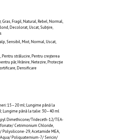
, Gras, Fragil, Natural, Rebel, Normal,
Blond, Decolorat, Uscat, Subțire,
s
alp, Sensibil, Mixt, Normal, Uscat,
, Pentru strălucire, Pentru creșterea
entru păr, Hrănire, Netezire, Protecție
ortificare, Densificare
eri: 15–20 ml; Lungime până la
; Lungime până la talie: 30–40 ml
opyl Dimethicone/Trideceth-12/TEA-
fonate/ Cetrimonium Chloride,
/ Polysilicone-29, Acetamide MEA,
 Aqua/ Poliquaternium-7/ Sericin/