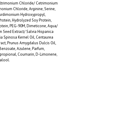
ltrimonium Chloride/ Cetrimonium
onium Chloride, Arginine, Serine,
urdimonium Hydroxypropyl,
otein, Hydrolyzed Soy Protein,
otein, PEG-90M, Dimeticone, Aqua/
m Seed Extract/ Salvia Hispanica
ia Spinosa Kernel Oil, Centaurea
act, Prunus Amygdalus Dulcis Oil,
 Benzoate, Azulene, Parfum,
propional, Coumarin, D-Limonene,
alool.