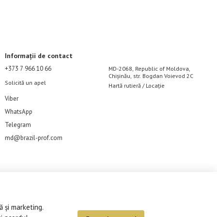
Informații de contact
+373 7 966 10 66
MD-2068, Republic of Moldova,
Chișinău, str. Bogdan Voievod 2C
Solicită un apel
Hartă rutieră / Locație
Viber
WhatsApp
Telegram
md@brazil-prof.com
ă și marketing.