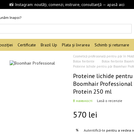
📸 Instagram: noutăți, comenzi, instruire, consultanță — apasă aici
sunăm înapoi?
oziției
Certificate
Brazil Up
Plata și livrarea
Schimb și returnare
Cosmetică profesională pentru păr în Mol
Botox fierbinte
Botox fierbinte Boomha
Proteine lichide pentru păr Boomhair Prof
Proteine lichide pentru
Boomhair Professional 
Protein 250 ml
В наявності
Lasă o recenzie
570 lei
%
Autentifică-te
pentru a vedea r