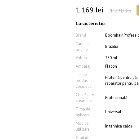
1 169 lei
1 230 lei
Caracteristici
Brand
Boomhair Professi
Țara de
Brazilia
origine
Volum
250 ml
Ambalaj
Flacon
Tip de
Proteină pentru păr
produs
reparator pentru pă
cosmetic
Clasificare
Profesională
cosmetice
Timp de
Universal
aplicare
Mod de
În tehnica caldă
utilizare
Grad de