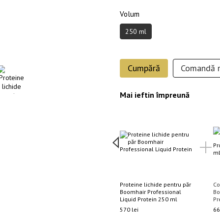
Volum
250 ml
Cumpără
Comandă r
Mai ieftin împreună
Proteine lichide pentru păr
Co
Boomhair Professional
Bo
Liquid Protein 250 ml
Pr
570 lei
66