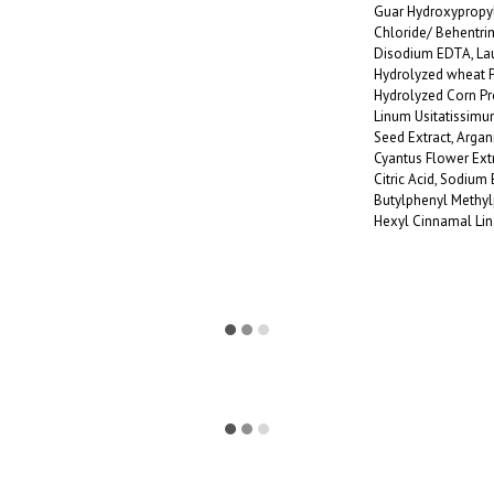
Guar Hydroxypropy
Chloride/ Behentrim
Disodium EDTA, La
Hydrolyzed wheat Pr
Hydrolyzed Corn Pr
Linum Usitatissimu
Seed Extract, Argan
Cyantus Flower Extr
Citric Acid, Sodium
Butylphenyl Methyl
Hexyl Cinnamal Lin