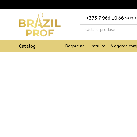
Mergi la conținutul principal
+373 7 966 10 66
Să vă 
Catalog
Despre noi
Instruire
Alegerea comp