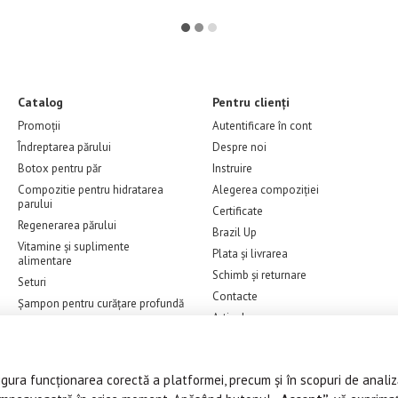
Catalog
Pentru clienți
Promoții
Autentificare în cont
Îndreptarea părului
Despre noi
Botox pentru păr
Instruire
Compozitie pentru hidratarea
Alegerea compoziției
parului
Certificate
Regenerarea părului
Brazil Up
Vitamine și suplimente
Plata și livrarea
alimentare
Schimb și returnare
Seturi
Contacte
Șampon pentru curățare profundă
Articole
Îngrijire la domiciliu
Recenzii
Produse pentru vopsirea părului
Ofertă
Tehnică
sigura funcționarea corectă a platformei, precum și în scopuri de analiz
Accesorii