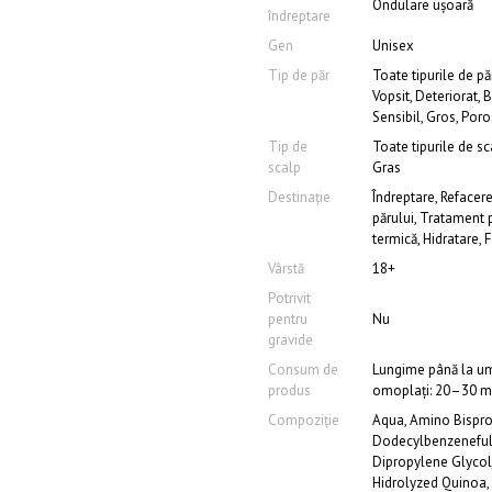
Ondulare ușoară
îndreptare
Gen
Unisex
Tip de păr
Toate tipurile de păr
Vopsit, Deteriorat, 
Sensibil, Gros, Poro
Tip de
Toate tipurile de sc
scalp
Gras
Destinație
Îndreptare, Refacere
părului, Tratament p
termică, Hidratare, F
Vârstă
18+
Potrivit
pentru
Nu
gravide
Consum de
Lungime până la um
produs
omoplați: 20–30 ml
Compoziție
Aqua, Amino Bispr
Dodecylbenzeneful
Dipropylene Glycol
Hidrolyzed Quinoa,