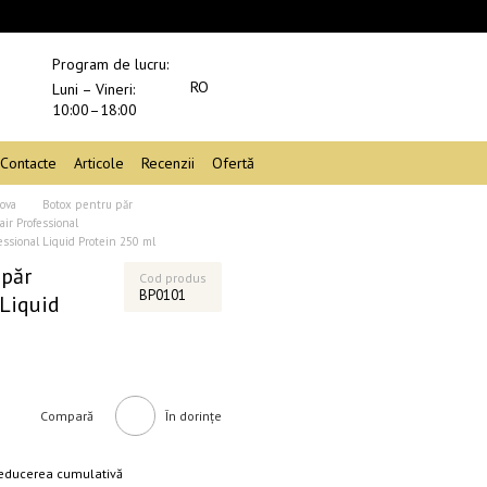
Program de lucru:
RO
Luni – Vineri:
10:00–18:00
Contacte
Articole
Recenzii
Ofertă
dova
Botox pentru păr
ir Professional
essional Liquid Protein 250 ml
 păr
Cod produs
BP0101
Liquid
Compară
În dorințe
educerea cumulativă