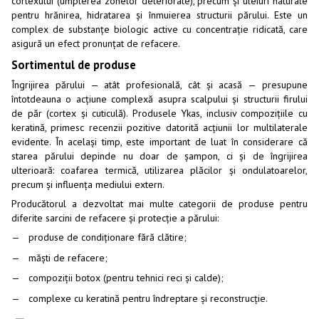
cortexului (umplerea zonelor deteriorate), precum și uleiuri naturale
pentru hrănirea, hidratarea și înmuierea structurii părului. Este un
complex de substanțe biologic active cu concentrație ridicată, care
asigură un efect pronunțat de refacere.
Sortimentul de produse
Îngrijirea părului — atât profesională, cât și acasă — presupune
întotdeauna o acțiune complexă asupra scalpului și structurii firului
de păr (cortex și cuticulă). Produsele Ykas, inclusiv compozițiile cu
keratină, primesc recenzii pozitive datorită acțiunii lor multilaterale
evidente. În același timp, este important de luat în considerare că
starea părului depinde nu doar de șampon, ci și de îngrijirea
ulterioară: coafarea termică, utilizarea plăcilor și ondulatoarelor,
precum și influența mediului extern.
Producătorul a dezvoltat mai multe categorii de produse pentru
diferite sarcini de refacere și protecție a părului:
produse de condiționare fără clătire;
măști de refacere;
compoziții botox (pentru tehnici reci și calde);
complexe cu keratină pentru îndreptare și reconstrucție.