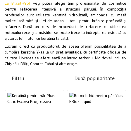
La Brazil-Prof
veți putea alege linii profesionale de cosmetice
pentru refacerea intensivă a structurii părului. În compoziția
produselor sunt utilizate keratină hidrolizată, aminoacizi cu masă
moleculară mică și ulei de argan — totul pentru hrănire profundă și
refacere. După un curs de proceduri de refacere cu utilizarea
botoxului rece și a măștilor se poate trece la îndreptarea estetică cu
ajutorul tehnicilor cu keratină la cald.
Lucrăm direct cu producătorul, de aceea oferim posibilitatea de a
cumpăra keratina Ykas la un preț avantajos, cu certificate oficiale de
calitate. Livrarea se efectuează pe întreg teritoriul Moldovei, inclusiv
Chișinău, Bălți, Comrat, Cahul și alte orașe.
Filtru
După popularitate