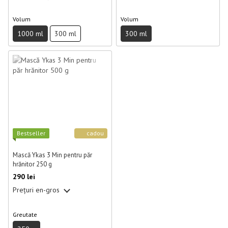
Volum
Volum
1000 ml
300 ml
300 ml
Best­seller
cadou
Mască Ykas 3 Min pentru păr
hrănitor 250 g
290 lei
Prețuri en-gros
Greutate