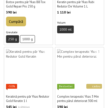
Botox pentru păr Ykas BBTox
Keratin pentru păr Ykas Rubi
Gold Repair Pro 250 g
Redutor De Volume 1 L
390 lei
1 110 lei
Cumpără
Volum
1000 ml
Greutate
250 g
1000 g
−50%
Best­seller
cadou
Keratină pentru păr Ykas Redutor
Complex terapeutic Ykas 3 Min
Gold Keratin 1 l
pentru părul deteriorat 300 ml
545 lei
390 lei
1 090 lei