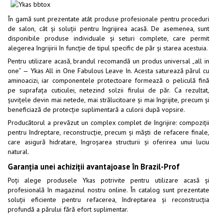
În gamă sunt prezentate atât produse profesionale pentru proceduri
de salon, cât și soluții pentru îngrijirea acasă. De asemenea, sunt
disponibile produse individuale și seturi complete, care permit
alegerea îngrijirii în funcție de tipul specific de păr și starea acestuia.
Pentru utilizare acasă, brandul recomandă un produs universal „all in
one” — Ykas All in One Fabulous Leave In. Acesta saturează părul cu
aminoacizi, iar componentele protectoare formează o peliculă fină
pe suprafața cuticulei, netezind solzii firului de păr. Ca rezultat,
șuvițele devin mai netede, mai strălucitoare și mai îngrijite, precum și
beneficiază de protecție suplimentară a culorii după vopsire.
Producătorul a prevăzut un complex complet de îngrijire: compoziții
pentru îndreptare, reconstrucție, precum și măști de refacere finale,
care asigură hidratare, îngroșarea structurii și oferirea unui luciu
natural.
Garanția unei achiziții avantajoase în Brazil-Prof
Poți alege produsele Ykas potrivite pentru utilizare acasă și
profesională în magazinul nostru online. În catalog sunt prezentate
soluții eficiente pentru refacerea, îndreptarea și reconstrucția
profundă a părului fără efort suplimentar.