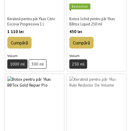
Best­seller
Keratină pentru păr Ykas Citric
Botox lichid pentru păr Ykas
Escova Progressiva 1 l
BBtox Liquid 250 ml
1 110 lei
450 lei
Cumpără
Cumpără
Volum
Volum
1000 ml
300 ml
250 ml