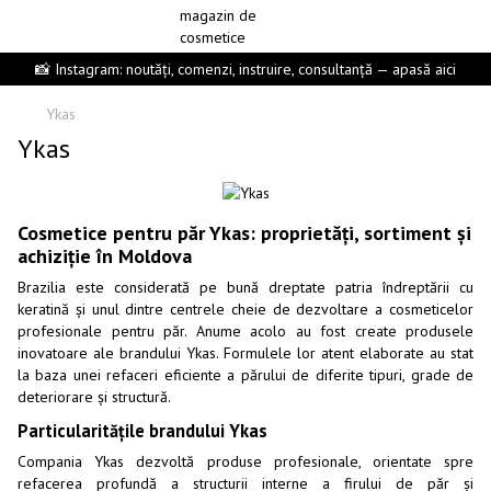
📸 Instagram: noutăți, comenzi, instruire, consultanță — apasă aici
Ykas
Ykas
Cosmetice pentru păr Ykas: proprietăți, sortiment și
achiziție în Moldova
Brazilia este considerată pe bună dreptate patria îndreptării cu
keratină și unul dintre centrele cheie de dezvoltare a cosmeticelor
profesionale pentru păr. Anume acolo au fost create produsele
inovatoare ale brandului Ykas. Formulele lor atent elaborate au stat
la baza unei refaceri eficiente a părului de diferite tipuri, grade de
deteriorare și structură.
Particularitățile brandului Ykas
Compania Ykas dezvoltă produse profesionale, orientate spre
refacerea profundă a structurii interne a firului de păr și