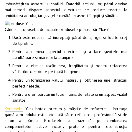
îmbunătățirea aspectului coafurii. Datorită acțiunii lor, părul devine
mai neted, dispare aspectul electrizat, se reduce reacția la
umiditatea aerului, iar șuvițele capătă un aspect îngrijit și sănătos.
Când sunt deosebit de actuale produsele pentru păr Ykas?
Dacă este necesar să îndreptați părul dens, rigid și foarte creț
de tip etnic.
Pentru a elimina aspectul electrizat și a face șuvițele mai
ascultătoare și mai moi la aranjare.
Pentru a elimina uscăciunea, fragilitatea și pentru refacerea
vârfurilor despicate pe toată lungimea.
Pentru uniformizarea valului natural și obținerea unei structuri
perfect netede.
Pentru a oferi părului un luciu intens, densitate și un aspect vizibil
sănătos.
Keratinele
, Ykas bbtox, precum și măștile de refacere — întreaga
gamă a brandului este orientată către refacerea profesională și de
salon a părului. Produsele se bazează pe combinarea
componentelor active, inclusiv proteine pentru reconstrucția