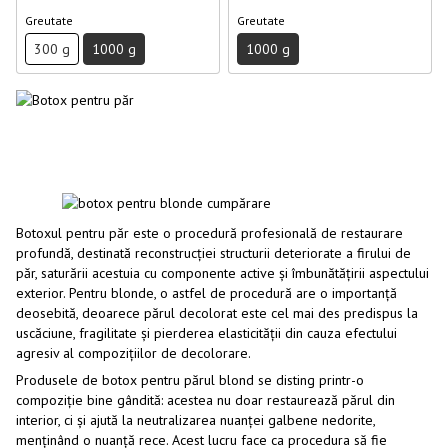
Greutate
Greutate
300 g
1000 g
1000 g
Botoxul pentru păr este o procedură profesională de restaurare
profundă, destinată reconstrucției structurii deteriorate a firului de
păr, saturării acestuia cu componente active și îmbunătățirii aspectului
exterior. Pentru blonde, o astfel de procedură are o importanță
deosebită, deoarece părul decolorat este cel mai des predispus la
uscăciune, fragilitate și pierderea elasticității din cauza efectului
agresiv al compozițiilor de decolorare.
Produsele de botox pentru părul blond se disting printr-o
compoziție bine gândită: acestea nu doar restaurează părul din
interior, ci și ajută la neutralizarea nuanței galbene nedorite,
menținând o nuanță rece. Acest lucru face ca procedura să fie