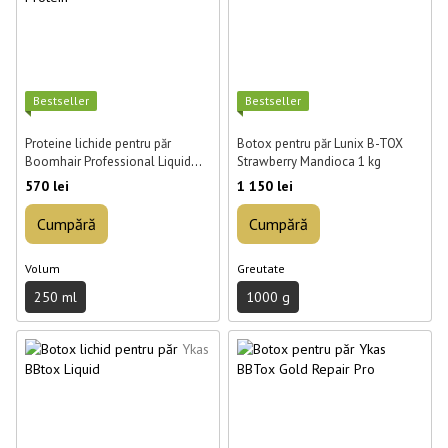
Best­seller
Best­seller
Proteine lichide pentru păr
Botox pentru păr Lunix B-TOX
Boomhair Professional Liquid
Strawberry Mandioca 1 kg
Protein 250 ml
570 lei
1 150 lei
Cumpără
Cumpără
Volum
Greutate
250 ml
1000 g