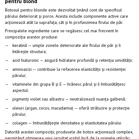
pentru blond
Botoxul pentru blonde este dezvoltat ținând cont de specificul
părului deteriorat și poros. Acesta include componente active care
acționează atât la suprafața, cât și în profunzimea firului de păr.
Principalele ingrediente care se regăsesc cel mai frecvent în
compoziția acestor produse:
keratină — umple zonele deteriorate ale firului de păr și îi
întărește structura;
acid hialuronic — asigură hidratare profundă și retenția umidității;
aminoacizi — contribuie la refacerea elasticității și rezistenței
părului;
vitaminele din grupa B și E — hrănesc părul și îi îmbunătățesc
aspectul;
pigmenți violet sau albastru — neutralizează nuanța galbenă;
uleiuri (argan, cocos, macadamia) — oferă strălucire și protecție
părului;
colagen — îmbunătățește densitatea și elasticitatea părului.
Datorită acestei compoziții, produsele de botox acționează complex,
permițând obținerea unui rezultat vizibil încă de la primele utilizări.