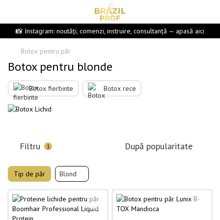
📸 Instagram: noutăți, comenzi, instruire, consultanță — apasă aici
Botox pentru păr
Botox pentru blonde
Botox fierbinte
Botox rece
Filtru
După popularitate
1
Tip de păr
Blond