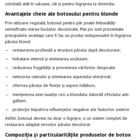
solicitată atât în saloane, cât și pentru îngrijirea la domiciliu.
Avantajele cheie ale botoxului pentru blonde
Prin utilizare regulată, botoxul pentru păr poate îmbunătăți
semnificativ starea buclelor decolorate. Mai jos sunt prezentate
principalele avantaje care îl fac un produs indispensabil în îngrijirea
părului blond:
restaurarea profundă a structurii părului după decolorare;
hidratare intensă și eliminarea uscăciunii;
reducerea fragilității și prevenirea vârfurilor despicate;
netezirea cuticulei și eliminarea aspectului electrizat;
oferirea părului de finețe și aspect mătăsos;
menținerea unei nuanțe reci a blondului datorită efectului anti-
galben;
protecție împotriva influențelor negative ale factorilor externi.
Astfel, botoxul devine nu doar o îngrijire, ci un sistem complet de
restaurare adaptat nevoilor părului decolorat.
Compoziția și particularitățile produselor de botox