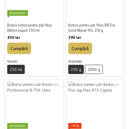
Best­seller
Botox lichid pentru păr Ykas
Botox pentru păr Ykas BBTox
BBtox Liquid 250 ml
Gold Repair Pro 250 g
450 lei
390 lei
Cumpără
Cumpără
Volum
Greutate
250 ml
250 g
1000 g
Best­seller
−35%