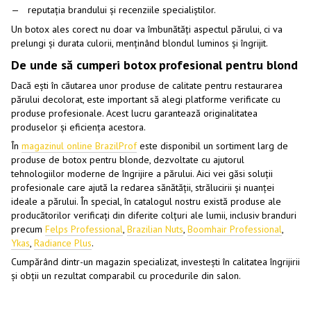
reputația brandului și recenziile specialiștilor.
Un botox ales corect nu doar va îmbunătăți aspectul părului, ci va
prelungi și durata culorii, menținând blondul luminos și îngrijit.
De unde să cumperi botox profesional pentru blond
Dacă ești în căutarea unor produse de calitate pentru restaurarea
părului decolorat, este important să alegi platforme verificate cu
produse profesionale. Acest lucru garantează originalitatea
produselor și eficiența acestora.
În
magazinul online BrazilProf
este disponibil un sortiment larg de
produse de botox pentru blonde, dezvoltate cu ajutorul
tehnologiilor moderne de îngrijire a părului. Aici vei găsi soluții
profesionale care ajută la redarea sănătății, strălucirii și nuanței
ideale a părului. În special, în catalogul nostru există produse ale
producătorilor verificați din diferite colțuri ale lumii, inclusiv branduri
precum
Felps Professional
,
Brazilian Nuts
,
Boomhair Professional
,
Ykas
,
Radiance Plus
.
Cumpărând dintr-un magazin specializat, investești în calitatea îngrijirii
și obții un rezultat comparabil cu procedurile din salon.