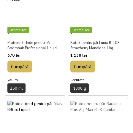
Best­seller
Best­seller
Proteine lichide pentru păr
Botox pentru păr Lunix B-TOX
Boomhair Professional Liquid
Strawberry Mandioca 1 kg
Protein 250 ml
570 lei
1 150 lei
Cumpără
Cumpără
Volum
Greutate
250 ml
1000 g