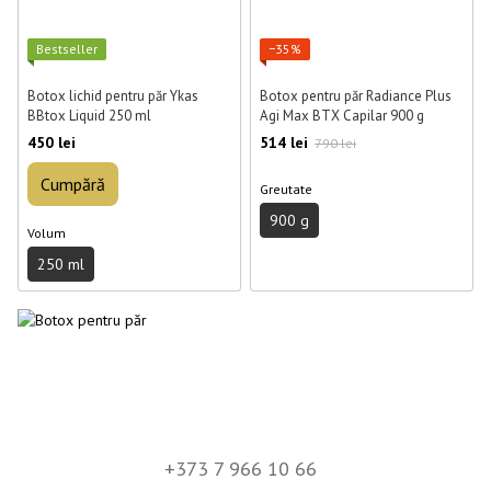
Best­seller
−35%
Botox lichid pentru păr Ykas
Botox pentru păr Radiance Plus
BBtox Liquid 250 ml
Agi Max BTX Capilar 900 g
450 lei
514 lei
790 lei
Cumpără
Greutate
900 g
Volum
250 ml
+373 7 966 10 66