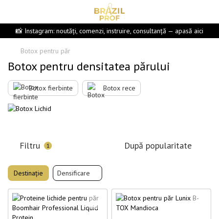
📸 Instagram: noutăți, comenzi, instruire, consultanță — apasă aici
Botox pentru păr
Botox pentru densitatea părului
Botox fierbinte
Botox rece
Filtru
După popularitate
1
Destinație
Densificare