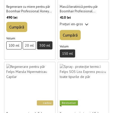
Regenerare cu miere pentru păr
Mască keratinică pentru păr
Boomhair Professional Honey
Boomhair Professional
Boom Reconstruction 300 ml
ChocoBoom Liquid Mask 150 ml
490 lei
410 lei
Prețuri en-gros
Cumpără
Cumpără
Volum
100 ml
20 ml
300 ml
Volum
150 ml
cadou
Best­seller