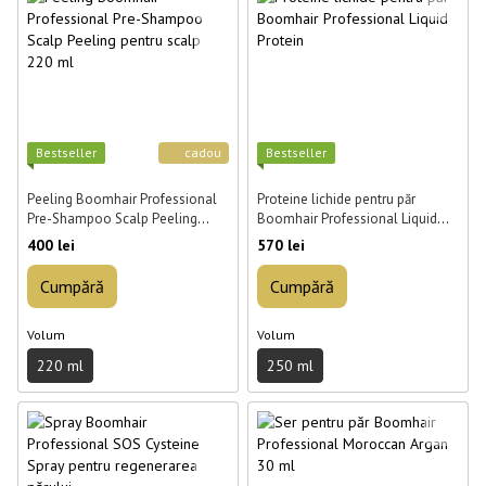
Best­seller
cadou
Best­seller
Peeling Boomhair Professional
Proteine lichide pentru păr
Pre-Shampoo Scalp Peeling
Boomhair Professional Liquid
pentru scalp 220 ml
Protein 250 ml
400 lei
570 lei
Cumpără
Cumpără
Volum
Volum
220 ml
250 ml