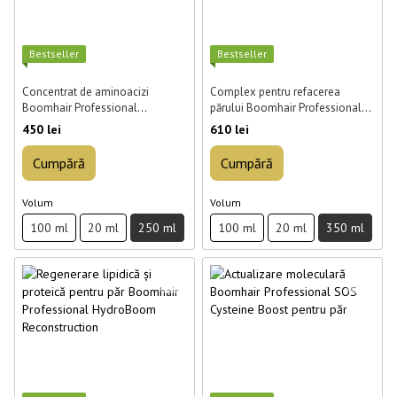
Best­seller
Best­seller
Concentrat de aminoacizi
Complex pentru refacerea
Boomhair Professional
părului Boomhair Professional
AminoBoom Reconstruction 250
Protein Max 350 ml
450 lei
610 lei
ml
Cumpără
Cumpără
Volum
Volum
100 ml
20 ml
250 ml
100 ml
20 ml
350 ml