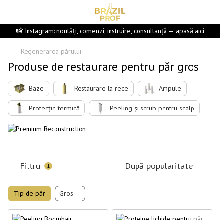
📸 Instagram: noutăți, comenzi, instruire, consultanță — apasă aici
Regenerarea părului
Produse de restaurare pentru păr gros
Baze
Restaurare la rece
Ampule
Protecție termică
Peeling și scrub pentru scalp
Filtru
După popularitate
1
Tip de păr
Gros