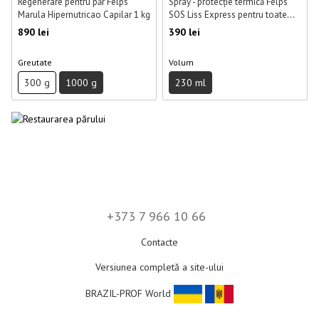
Regenerare pentru păr Felps
Spray - protecție termică Felps
Marula Hipernutricao Capilar 1 kg
SOS Liss Express pentru toate
tipurile de păr 230 ml
890 lei
390 lei
Greutate
Volum
300 g
1000 g
230 ml
+373 7 966 10 66
Contacte
Versiunea completă a site-ului
BRAZIL-PROF World