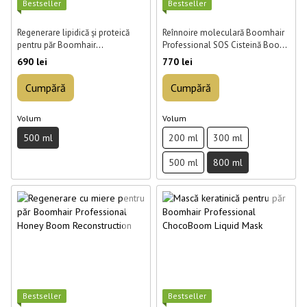
Best­seller
Best­seller
Regenerare lipidică și proteică
Reînnoire moleculară Boomhair
pentru păr Boomhair
Professional SOS Cisteină Boost
Professional HydroBoom
pentru păr 800 ml
690 lei
770 lei
Reconstruction 500 ml
Cumpără
Cumpără
Volum
Volum
500 ml
200 ml
300 ml
500 ml
800 ml
Best­seller
Best­seller