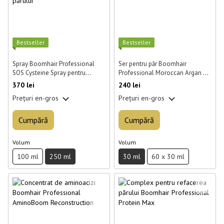
Best­seller
Best­seller
Spray Boomhair Professional
Ser pentru păr Boomhair
SOS Cysteine Spray pentru
Professional Moroccan Argan 30
regenerarea părului 250 ml
ml
370 lei
240 lei
Prețuri en-gros
Prețuri en-gros
Cumpără
Cumpără
Volum
Volum
100 ml
250 ml
30 ml
60 x 30 ml