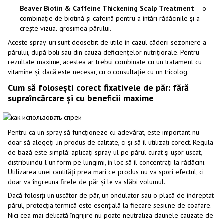
Beaver Biotin & Caffeine Thickening Scalp Treatment
– ​​o
combinație de biotină și cafeină pentru a întări rădăcinile și a
crește vizual grosimea părului.
Aceste spray-uri sunt deosebit de utile în cazul căderii sezoniere a
părului, după boli sau din cauza deficiențelor nutriționale. Pentru
rezultate maxime, acestea ar trebui combinate cu un tratament cu
vitamine și, dacă este necesar, cu o consultație cu un tricolog.
Cum să folosești corect fixativele de păr: fără
supraîncărcare și cu beneficii maxime
Pentru ca un spray să funcționeze cu adevărat, este important nu
doar să alegeți un produs de calitate, ci și să îl utilizați corect. Regula
de bază este simplă: aplicați spray-ul pe părul curat și ușor uscat,
distribuindu-l uniform pe lungimi, în loc să îl concentrați la rădăcini.
Utilizarea unei cantități prea mari de produs nu va spori efectul, ci
doar va îngreuna firele de păr și le va slăbi volumul.
Dacă folosiți un uscător de păr, un ondulator sau o placă de îndreptat
părul, protecția termică este esențială la fiecare sesiune de coafare.
Nici cea mai delicată îngrijire nu poate neutraliza daunele cauzate de