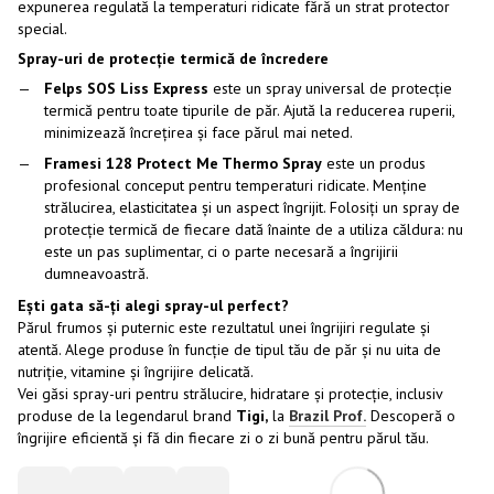
expunerea regulată la temperaturi ridicate fără un strat protector
special.
Spray-uri de protecție termică de încredere
Felps SOS Liss Express
este un spray universal de protecție
termică pentru toate tipurile de păr. Ajută la reducerea ruperii,
minimizează încrețirea și face părul mai neted.
Framesi 128 Protect Me Thermo Spray
este un produs
profesional conceput pentru temperaturi ridicate. Menține
strălucirea, elasticitatea și un aspect îngrijit. Folosiți un spray de
protecție termică de fiecare dată înainte de a utiliza căldura: nu
este un pas suplimentar, ci o parte necesară a îngrijirii
dumneavoastră.
Ești gata să-ți alegi spray-ul perfect?
Părul frumos și puternic este rezultatul unei îngrijiri regulate și
atentă. Alege produse în funcție de tipul tău de păr și nu uita de
nutriție, vitamine și îngrijire delicată.
Vei găsi spray-uri pentru strălucire, hidratare și protecție, inclusiv
produse de la legendarul brand
Tigi,
la
Brazil Prof.
Descoperă o
îngrijire eficientă și fă din fiecare zi o zi bună pentru părul tău.