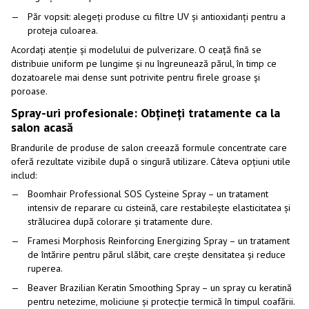
Păr vopsit: alegeți produse cu filtre UV și antioxidanți pentru a
proteja culoarea.
Acordați atenție și modelului de pulverizare. O ceață fină se
distribuie uniform pe lungime și nu îngreunează părul, în timp ce
dozatoarele mai dense sunt potrivite pentru firele groase și
poroase.
Spray-uri profesionale: Obțineți tratamente ca la
salon acasă
Brandurile de produse de salon creează formule concentrate care
oferă rezultate vizibile după o singură utilizare. Câteva opțiuni utile
includ:
Boomhair Professional SOS Cysteine ​​Spray – un tratament
intensiv de reparare cu cisteină, care restabilește elasticitatea și
strălucirea după colorare și tratamente dure.
Framesi Morphosis Reinforcing Energizing Spray – un tratament
de întărire pentru părul slăbit, care crește densitatea și reduce
ruperea.
Beaver Brazilian Keratin Smoothing Spray – un spray cu keratină
pentru netezime, moliciune și protecție termică în timpul coafării.