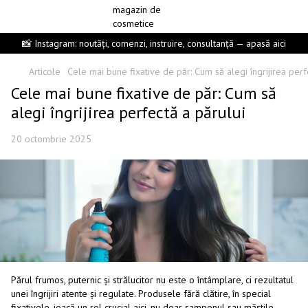
📸 Instagram: noutăți, comenzi, instruire, consultanță — apasă aici
Articole
Cele mai bune fixative de păr: Cum să alegi îngrijirea perf
Cele mai bune fixative de păr: Cum să
alegi îngrijirea perfectă a părului
20 octombrie 2025
Părul frumos, puternic și strălucitor nu este o întâmplare, ci rezultatul
unei îngrijiri atente și regulate. Produsele fără clătire, în special
fixativele, joacă un rol crucial aici, nu doar șamponul sau măștile.