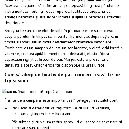
Acestea funcționează în fiecare zi: protejează lungimea părului de
instrumentele fierbinți, reduc ruperea, facilitează pieptănarea,
adaugă netezime și strălucire vibrantă și ajută la refacerea structurii
deteriorate.
Spray-urile sunt deosebit de utile în perioadele de stres crescut
asupra părului - în timpul schimbărilor hormonale, după naștere, în
timpul alăptării sau în cazul deficiențelor vitaminice sezoniere.
Combinate cu un șampon delicat, un ser hrănitor, o dietă echilibrată și
vitamine, acestea ajută la menținerea densității, elasticității și
aspectului îngrijit al firelor de păr. Mai jos este o prezentare
detaliată a spray-urilor eficiente disponibile la Brazil Prof.
Cum să alegi un fixativ de păr: concentrează-te pe
tip și scop
Înainte de a cumpăra, este important să înțelegeți rezultatul dorit:
Păr uscat și deteriorat: căutați formule cu uleiuri, keratină,
aminoacizi și ingrediente hidratante.
Păr subțire și cu volum redus: spray-urile ușoare de texturare și
îngroșare sunt potrivite.