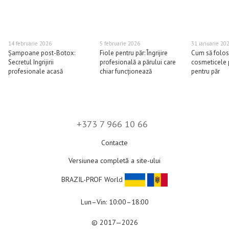
14 februarie 2026
5 februarie 2026
31 ianuarie 20
Șampoane post-Botox:
Fiole pentru păr: Îngrijire
Cum să folos
Secretul îngrijirii
profesională a părului care
cosmeticele 
profesionale acasă
chiar funcționează
pentru păr
+373 7 966 10 66
Contacte
Versiunea completă a site-ului
BRAZIL-PROF World
Lun–Vin: 10:00–18:00
© 2017—2026