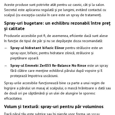
Aceste produse sunt potrivite atât pentru uz casnic, cât și la salon.
Secretul este aplicarea regulată și pe lungimi, evitând contactul cu
scalpul (cu excepția cazului în care este un spray de tratament).
Spray-uri bugetare: un echilibru rezonabil între preț
și calitate
Produsele accesibile pot fi, de asemenea, eficiente dacă sunt alese
în funcție de tipul de păr și nu se depășește doza recomandată:
Spray-ul hidratant bifazic Elinor
pentru strălucire este un
spray ușor, bifazic, pentru hidratare zilnică, strălucire și
pieptănare ușoară.
Spray-ul Emmebi Zer035 Re-Balance No Rinse
este un spray
fără clătire care menține echilibrul părului după vopsire și îl
protejează împotriva uscăciunii.
Spray-urile accesibile funcționează bine ca parte a unui regim de
îngrijire a părului: un masaj al scalpului, o mască hrănitoare o dată sau
de două ori pe săptămână și un ulei de alungire le sporesc
eficacitatea.
Volum și textură: spray-uri pentru păr voluminos
Dacă părul tău este subțire sau își pierde ușor forma, un
spray