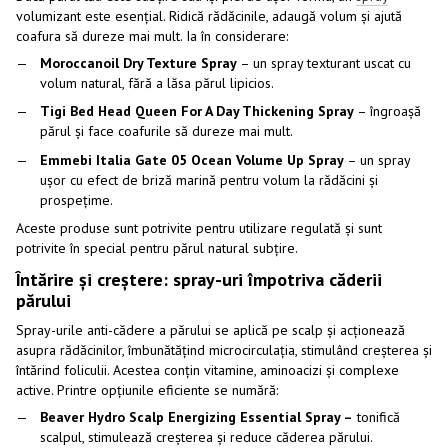
volumizant este esențial. Ridică rădăcinile, adaugă volum și ajută
coafura să dureze mai mult. Ia în considerare:
Moroccanoil Dry Texture Spray
– un spray texturant uscat cu
volum natural, fără a lăsa părul lipicios.
Tigi Bed Head Queen For A Day Thickening Spray
– îngroașă
părul și face coafurile să dureze mai mult.
Emmebi Italia Gate 05 Ocean Volume Up Spray
– un spray
ușor cu efect de briză marină pentru volum la rădăcini și
prospețime.
Aceste produse sunt potrivite pentru utilizare regulată și sunt
potrivite în special pentru părul natural subțire.
Întărire și creștere: spray-uri împotriva căderii
părului
Spray-urile anti-cădere a părului se aplică pe scalp și acționează
asupra rădăcinilor, îmbunătățind microcirculația, stimulând creșterea și
întărind foliculii. Acestea conțin vitamine, aminoacizi și complexe
active. Printre opțiunile eficiente se numără:
Beaver Hydro Scalp Energizing Essential Spray –
tonifică
scalpul, stimulează creșterea și reduce căderea părului.