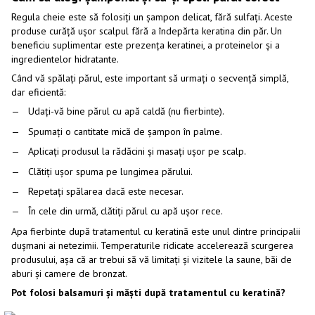
Regula cheie este să folosiți un șampon delicat, fără sulfați. Aceste
produse curăță ușor scalpul fără a îndepărta keratina din păr. Un
beneficiu suplimentar este prezența keratinei, a proteinelor și a
ingredientelor hidratante.
Când vă spălați părul, este important să urmați o secvență simplă,
dar eficientă:
Udați-vă bine părul cu apă caldă (nu fierbinte).
Spumați o cantitate mică de șampon în palme.
Aplicați produsul la rădăcini și masați ușor pe scalp.
Clătiți ușor spuma pe lungimea părului.
Repetați spălarea dacă este necesar.
În cele din urmă, clătiți părul cu apă ușor rece.
Apa fierbinte după tratamentul cu keratină este unul dintre principalii
dușmani ai netezimii. Temperaturile ridicate accelerează scurgerea
produsului, așa că ar trebui să vă limitați și vizitele la saune, băi de
aburi și camere de bronzat.
Pot folosi balsamuri și măști după tratamentul cu keratină?