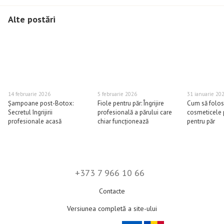
Alte postări
14 februarie 2026
5 februarie 2026
31 ianuarie 20
Șampoane post-Botox:
Fiole pentru păr: Îngrijire
Cum să folos
Secretul îngrijirii
profesională a părului care
cosmeticele 
profesionale acasă
chiar funcționează
pentru păr
+373 7 966 10 66
Contacte
Versiunea completă a site-ului