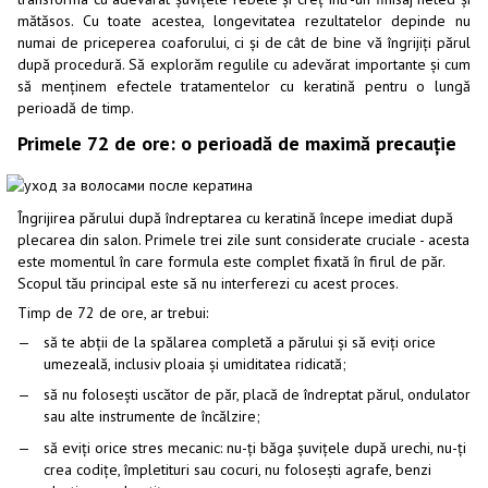
mătăsos. Cu toate acestea, longevitatea rezultatelor depinde nu
numai de priceperea coaforului, ci și de cât de bine vă îngrijiți părul
după procedură. Să explorăm regulile cu adevărat importante și cum
să menținem efectele tratamentelor cu keratină pentru o lungă
perioadă de timp.
Primele 72 de ore: o perioadă de maximă precauție
Îngrijirea părului după îndreptarea cu keratină începe imediat după
plecarea din salon. Primele trei zile sunt considerate cruciale - acesta
este momentul în care formula este complet fixată în firul de păr.
Scopul tău principal este să nu interferezi cu acest proces.
Timp de 72 de ore, ar trebui:
să te abții de la spălarea completă a părului și să eviți orice
umezeală, inclusiv ploaia și umiditatea ridicată;
să nu folosești uscător de păr, placă de îndreptat părul, ondulator
sau alte instrumente de încălzire;
să eviți orice stres mecanic: nu-ți băga șuvițele după urechi, nu-ți
crea codițe, împletituri sau cocuri, nu folosești agrafe, benzi