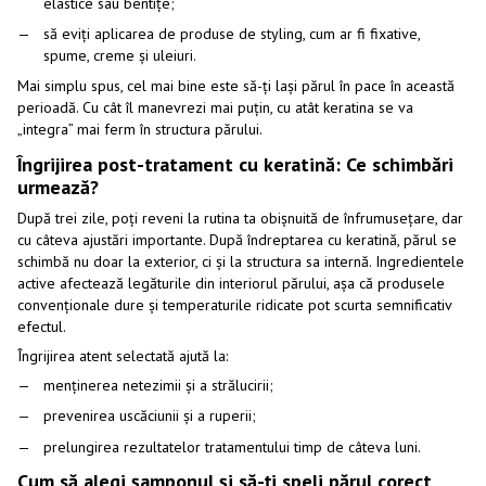
elastice sau bentițe;
să eviți aplicarea de produse de styling, cum ar fi fixative,
spume, creme și uleiuri.
Mai simplu spus, cel mai bine este să-ți lași părul în pace în această
perioadă. Cu cât îl manevrezi mai puțin, cu atât keratina se va
„integra” mai ferm în structura părului.
Îngrijirea post-tratament cu keratină: Ce schimbări
urmează?
După trei zile, poți reveni la rutina ta obișnuită de înfrumusețare, dar
cu câteva ajustări importante. După îndreptarea cu keratină, părul se
schimbă nu doar la exterior, ci și la structura sa internă. Ingredientele
active afectează legăturile din interiorul părului, așa că produsele
convenționale dure și temperaturile ridicate pot scurta semnificativ
efectul.
Îngrijirea atent selectată ajută la:
menținerea netezimii și a strălucirii;
prevenirea uscăciunii și a ruperii;
prelungirea rezultatelor tratamentului timp de câteva luni.
Cum să alegi șamponul și să-ți speli părul corect