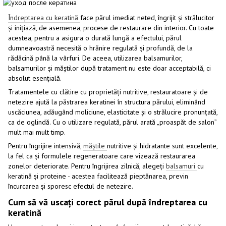
Îndreptarea cu keratină
face părul imediat neted, îngrijit și strălucitor
și inițiază, de asemenea, procese de restaurare din interior. Cu toate
acestea, pentru a asigura o durată lungă a efectului, părul
dumneavoastră necesită o hrănire regulată și profundă, de la
rădăcină până la vârfuri. De aceea, utilizarea balsamurilor,
balsamurilor și măștilor după tratament nu este doar acceptabilă, ci
absolut esențială.
Tratamentele cu clătire cu proprietăți nutritive, restauratoare și de
netezire ajută la păstrarea keratinei în structura părului, eliminând
uscăciunea, adăugând moliciune, elasticitate și o strălucire pronunțată,
ca de oglindă. Cu o utilizare regulată, părul arată „proaspăt de salon”
mult mai mult timp.
Pentru îngrijire intensivă,
măștile
nutritive și hidratante sunt excelente,
la fel ca și formulele regeneratoare care vizează restaurarea
zonelor deteriorate. Pentru îngrijirea zilnică, alegeți
balsamuri
cu
keratină și proteine ​​- acestea facilitează pieptănarea, previn
încurcarea și sporesc efectul de netezire.
Cum să vă uscați corect părul după îndreptarea cu
keratină