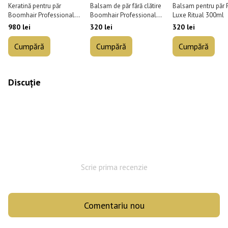
Keratină pentru păr
Balsam de păr fără clătire
Balsam pentru păr 
Boomhair Professional
Boomhair Professional
Luxe Ritual 300ml
Keratin Ultra Nuts 500 ml
Leave-In Molecular Repair
980 lei
320 lei
320 lei
300 ml
Cumpără
Cumpără
Cumpără
Discuție
Scrie prima recenzie
Comentariu nou