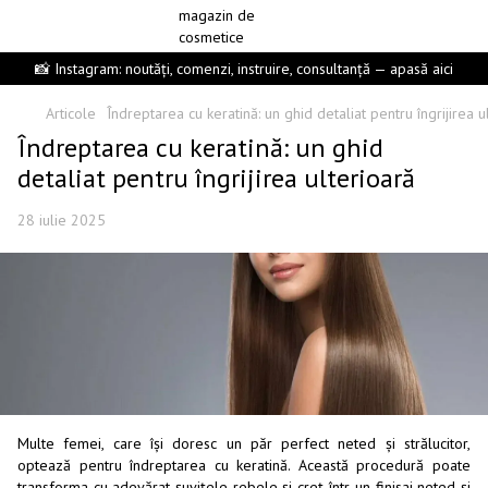
📸 Instagram: noutăți, comenzi, instruire, consultanță — apasă aici
Articole
Îndreptarea cu keratină: un ghid detaliat pentru îngrijirea u
Îndreptarea cu keratină: un ghid
detaliat pentru îngrijirea ulterioară
28 iulie 2025
Multe femei, care își doresc un păr perfect neted și strălucitor,
optează pentru îndreptarea cu keratină. Această procedură poate
transforma cu adevărat șuvițele rebele și creț într-un finisaj neted și