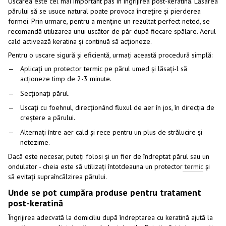
Uscarea este cel mai important pas în îngrijirea post-keratină. Lăsarea
părului să se usuce natural poate provoca încrețire și pierderea
formei. Prin urmare, pentru a menține un rezultat perfect neted, se
recomandă utilizarea unui uscător de păr după fiecare spălare. Aerul
cald activează keratina și continuă să acționeze.
Pentru o uscare sigură și eficientă, urmați această procedură simplă:
Aplicați un protector termic pe părul umed și lăsați-l să
acționeze timp de 2-3 minute.
Secționați părul.
Uscați cu foehnul, direcționând fluxul de aer în jos, în direcția de
creștere a părului.
Alternați între aer cald și rece pentru un plus de strălucire și
netezime.
Dacă este necesar, puteți folosi și un fier de îndreptat părul sau un
ondulator - cheia este să utilizați întotdeauna un protector
termic
și
să evitați supraîncălzirea părului.
Unde se pot cumpăra produse pentru tratament
post-keratină
Îngrijirea adecvată la domiciliu după îndreptarea cu keratină ajută la