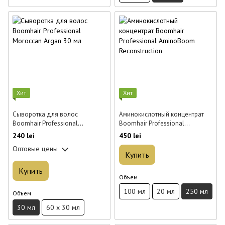
Хит
Хит
Сыворотка для волос
Аминокислотный концентрат
Boomhair Professional
Boomhair Professional
Moroccan Argan 30 мл
AminoBoom Reconstruction 250
240 lei
450 lei
мл
Оптовые цены
Купить
Купить
Объем
100 мл
20 мл
250 мл
Объем
30 мл
60 x 30 мл