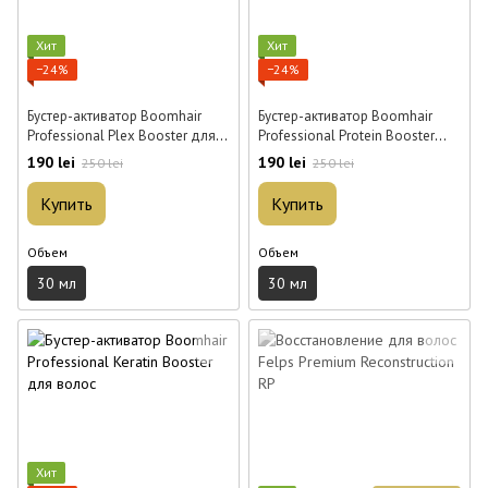
Хит
Хит
−24%
−24%
Бустер-активатор Boomhair
Бустер-активатор Boomhair
Professional Plex Booster для
Professional Protein Booster
волос 30 мл
для волос 30 мл
190 lei
190 lei
250 lei
250 lei
Купить
Купить
Объем
Объем
30 мл
30 мл
Хит