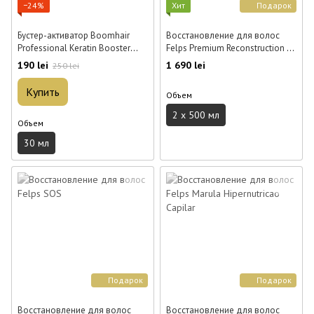
−24%
Хит
Подарок
Бустер-активатор Boomhair
Восстановление для волос
Professional Keratin Booster
Felps Premium Reconstruction RP
для волос 30 мл
2×500 мл
190 lei
1 690 lei
250 lei
Купить
Объем
2 x 500 мл
Объем
30 мл
Подарок
Подарок
Восстановление для волос
Восстановление для волос