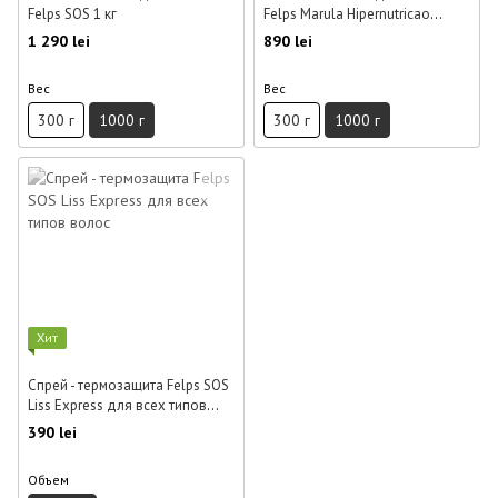
Felps SOS 1 кг
Felps Marula Hipernutricao
Capilar 1 кг
1 290 lei
890 lei
Вес
Вес
300 г
1000 г
300 г
1000 г
Хит
Спрей - термозащита Felps SOS
Liss Express для всех типов
волос 230 мл
390 lei
Объем