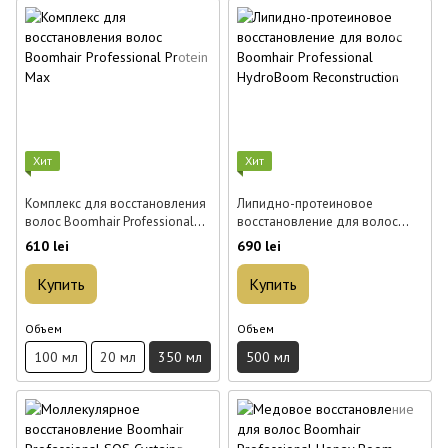
Хит
Хит
Комплекс для восстановления
Липидно-протеиновое
волос Boomhair Professional
восстановление для волос
Protein Max 350 мл
Boomhair Professional
610 lei
690 lei
HydroBoom Reconstruction 500
мл
Купить
Купить
Объем
Объем
100 мл
20 мл
350 мл
500 мл