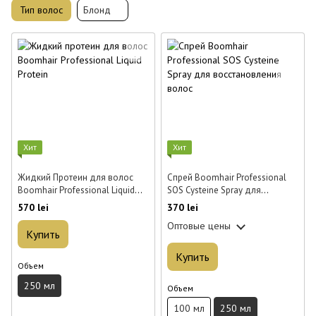
Тип волос
Блонд
Хит
Хит
Жидкий Протеин для волос
Спрей Boomhair Professional
Boomhair Professional Liquid
SOS Cysteine Spray для
Protein 250 мл
восстановления волос 250 мл
570 lei
370 lei
Оптовые цены
Купить
Купить
Объем
250 мл
Объем
100 мл
250 мл