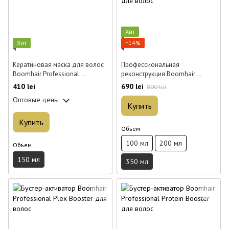
Хит
Хит
−14%
Кератиновая маска для волос
Профессиональная
Boomhair Professional
реконструкция Boomhair
ChocoBoom Liquid Mask 150 мл
Professional Silk Treatment для
410 lei
690 lei
800 lei
волос 350 мл
Оптовые цены
Купить
Купить
Объем
100 мл
200 мл
Объем
150 мл
350 мл