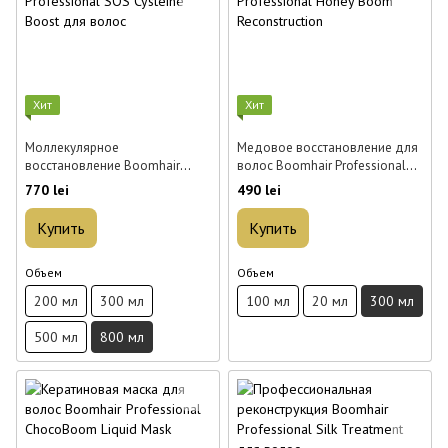
Хит
Хит
Моллекулярное
Медовое восстановление для
восстановление Boomhair
волос Boomhair Professional
Professional SOS Cysteine Boost
Honey Boom Reconstruction 300
770 lei
490 lei
для волос 800 мл
мл
Купить
Купить
Объем
Объем
200 мл
300 мл
100 мл
20 мл
300 мл
500 мл
800 мл