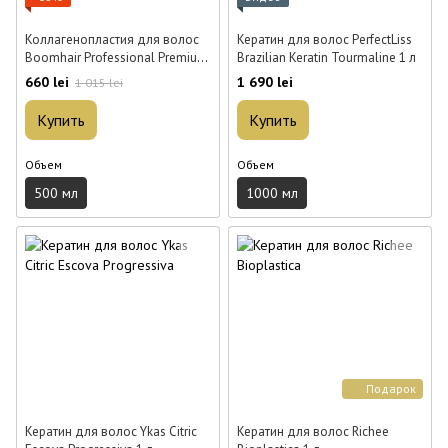
Коллагенопластия для волос
Кератин для волос PerfectLiss
Boomhair Professional Premium
Brazilian Keratin Tourmaline 1 л
500 мл
660 lei
1 690 lei
1 015 lei
Купить
Купить
Объем
Объем
500 мл
1000 мл
Подарок
Кератин для волос Ykas Citric
Кератин для волос Richee