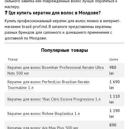
сильного завитка или повреждённых волос лучше обратиться к
мастеру.
❓ Где купить кератин для волос в Молдове?
Купить профессиональный кератин для волос можно в интернет-
магазине brazil-prof.md. В каталоге представлены кератины
разных брендов для салонного и домашнего применения с
доставкой по Молдове.
Популярные товары
Товар
Цена
Кератин для волос Boomhair Professional Keratin Ultra
980
Nuts 500 мл
lei
Кератин для волос PerfectLiss Brazilian Keratin
1 690
Tourmaline 1 л
lei
1 110
Кератин для волос Ykas Citric Escova Progressiva 1 л
lei
1 190
Кератин для волос Richee Bioplastica 1 л
lei
890
Кератин для волос Agi Max Plus 500 мл