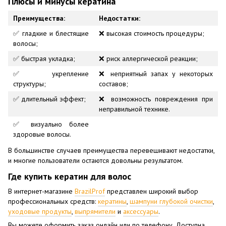
Плюсы и минусы кератина
Преимущества:
Недостатки:
✅ гладкие и блестящие
❌ высокая стоимость процедуры;
волосы;
✅ быстрая укладка;
❌ риск аллергической реакции;
✅ укрепление
❌ неприятный запах у некоторых
структуры;
составов;
✅ длительный эффект;
❌ возможность повреждения при
неправильной технике.
✅ визуально более
здоровые волосы.
В большинстве случаев преимущества перевешивают недостатки,
и многие пользователи остаются довольны результатом.
Где купить кератин для волос
В интернет-магазине
BrazilProf
представлен широкий выбор
профессиональных средств:
кератины
,
шампуни глубокой очистки
,
уходовые продукты
,
выпрямители
и
аксессуары
.
Вы можете оформить заказ онлайн или по телефону. Доступна