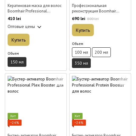
Кератиновая маска для волос
Профессиональная
Boomhair Professional
реконструкция Boomhair
ChocoBoom Liquid Mask 150 мл
Professional Silk Treatment для
410 lei
690 lei
800 lei
волос 350 мл
Оптовые цены
Купить
Купить
Объем
100 мл
200 мл
Объем
150 мл
350 мл
Хит
Хит
−24%
−24%
Бустер-активатор Boomhair
Бустер-активатор Boomhair