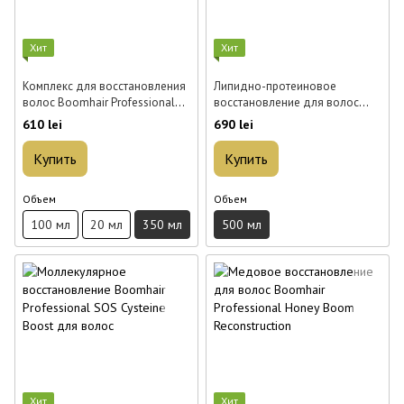
Хит
Хит
Комплекс для восстановления
Липидно-протеиновое
волос Boomhair Professional
восстановление для волос
Protein Max 350 мл
Boomhair Professional
610 lei
690 lei
HydroBoom Reconstruction 500
мл
Купить
Купить
Объем
Объем
100 мл
20 мл
350 мл
500 мл
Хит
Хит