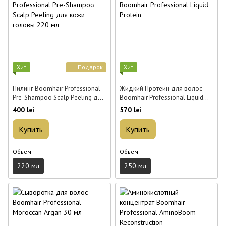
Хит
Подарок
Хит
Пилинг Boomhair Professional
Жидкий Протеин для волос
Pre-Shampoo Scalp Peeling для
Boomhair Professional Liquid
кожи головы 220 мл
Protein 250 мл
400 lei
570 lei
Купить
Купить
Объем
Объем
220 мл
250 мл