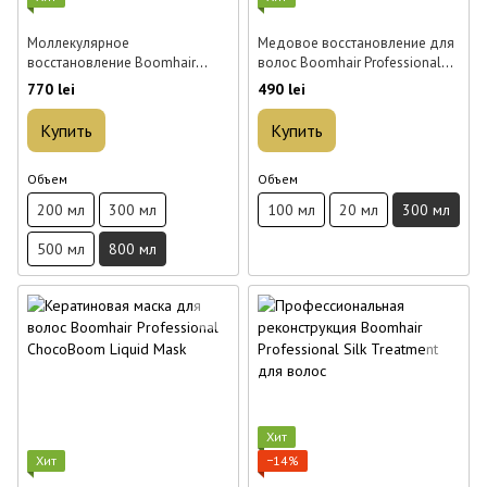
Моллекулярное
Медовое восстановление для
восстановление Boomhair
волос Boomhair Professional
Professional SOS Cysteine Boost
Honey Boom Reconstruction 300
770 lei
490 lei
для волос 800 мл
мл
Купить
Купить
Объем
Объем
200 мл
300 мл
100 мл
20 мл
300 мл
500 мл
800 мл
Хит
Хит
−14%