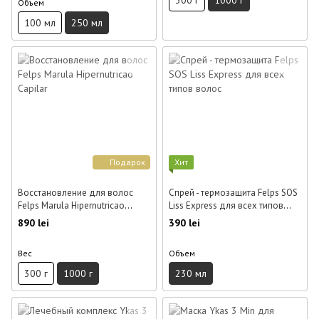
Объем
100 мл
250 мл
Подарок
Хит
Восстановление для волос
Спрей - термозащита Felps SOS
Felps Marula Hipernutricao
Liss Express для всех типов
Capilar 1 кг
волос 230 мл
890 lei
390 lei
Вес
Объем
300 г
1000 г
230 мл