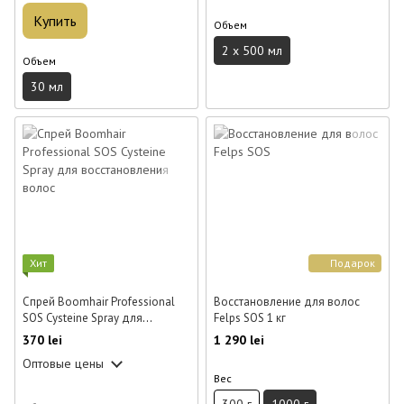
Купить
Объем
2 x 500 мл
Объем
30 мл
Хит
Подарок
Спрей Boomhair Professional
Восстановление для волос
SOS Cysteine Spray для
Felps SOS 1 кг
восстановления волос 250 мл
370 lei
1 290 lei
Оптовые цены
Вес
300 г
1000 г