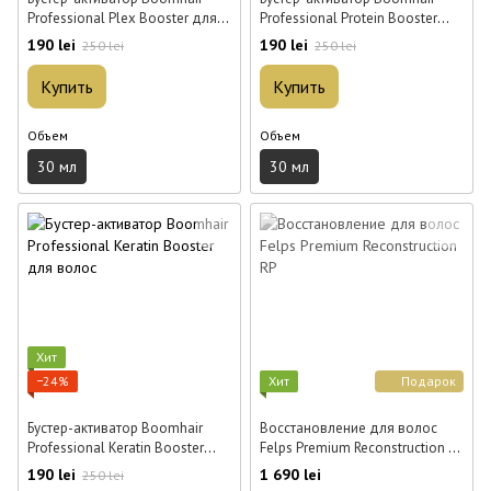
Professional Plex Booster для
Professional Protein Booster
волос 30 мл
для волос 30 мл
190 lei
190 lei
250 lei
250 lei
Купить
Купить
Объем
Объем
30 мл
30 мл
Хит
−24%
Хит
Подарок
Бустер-активатор Boomhair
Восстановление для волос
Professional Keratin Booster
Felps Premium Reconstruction RP
для волос 30 мл
2×500 мл
190 lei
1 690 lei
250 lei