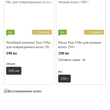
Хит
Подарок
Хит
Подарок
Лечебный комплекс Ykas 3 Min
Маска Ykas 3 Min для питания
для поврежденных волос 300
волос 250 г
мл
390 lei
290 lei
Оптовые цены
Объем
300 мл
Вес
250 г