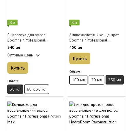
Хит
Хит
Сыворотка для волос
Аминокислотный концентрат
Boomhair Professional
Boomhair Professional
Moroccan Argan 30 мл
AminoBoom Reconstruction 250
240 lei
450 lei
мл
Оптовые цены
Купить
Купить
Объем
100 мл
20 мл
250 мл
Объем
30 мл
60 x 30 мл