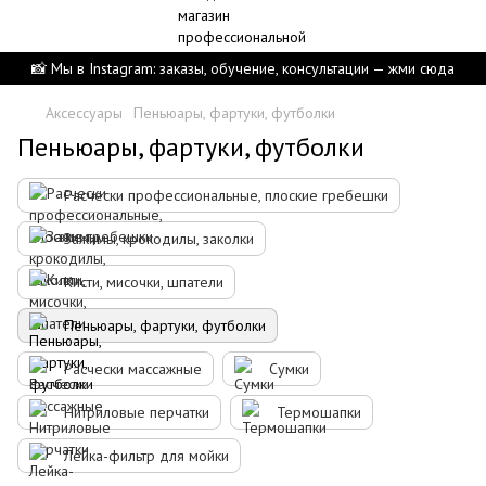
📸 Мы в Instagram: заказы, обучение, консультации — жми сюда
Аксессуары
Пеньюары, фартуки, футболки
Пеньюары, фартуки, футболки
Расчески профессиональные, плоские гребешки
Зажимы, крокодилы, заколки
Кисти, мисочки, шпатели
Пеньюары, фартуки, футболки
Расчески массажные
Сумки
Нитриловые перчатки
Термошапки
Лейка-фильтр для мойки