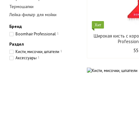
Термошапки
Лейка-фильтр для мойки
Хит
Бренд
Boomhair Professional
1
Широкая кисть с кор
Professio
Раздел
55
Кисти, мисочки, шпатели
1
Аксессуары
1