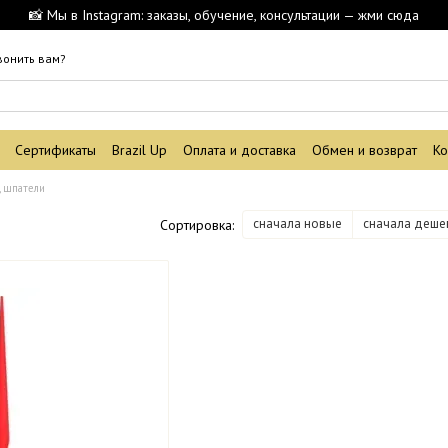
📸 Мы в Instagram: заказы, обучение, консультации — жми сюда
вонить вам?
Сертификаты
Brazil Up
Оплата и доставка
Обмен и возврат
Ко
, шпатели
сначала новые
сначала деше
Сортировка: