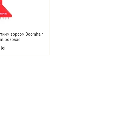
отким ворсом Boomhair
nal розовая
 lei