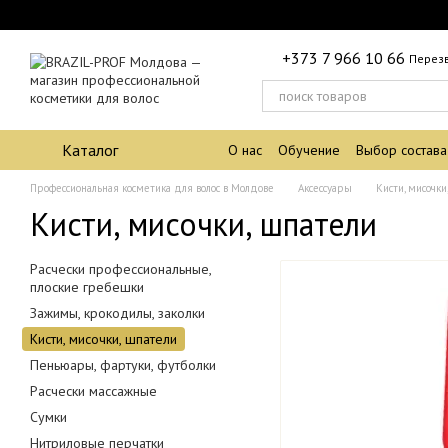
Перейти к основному контенту
+373 7 966 10 66
Перез
Каталог
О нас
Обучение
Выбор состава
Профессиональная косметика для волос в Молдове
Аксессуары
Кисти, мисочки
Кисти, мисочки, шпатели
Расчески профессиональные,
плоские гребешки
Зажимы, крокодилы, заколки
Кисти, мисочки, шпатели
Пеньюары, фартуки, футболки
Расчески массажные
Сумки
Нитриловые перчатки