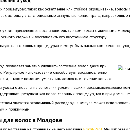
вление и уход
 процедурах, таких как осветление или стойкое окрашивание, волосы 
учаях используются специальные ампульные концентраты, направленны
 уходе применяются восстановительные комплексы с активными молек
осяного стержня и восстановить его внутреннюю структуру.
льзуются в салонных процедурах и могут быть частью комплексного ух
од позволяет заметно улучшить состояние волос даже при
 Регулярное использование способствует восстановлению
ности, а также помогает уменьшить ломкость и сечение кончиков.
 ухода основаны на сочетании увлажняющих и восстанавливающих комп
оддерживать результат как после салонных процедур, так и при домашн
вом является экономичный расход: одна ампула может использоваться 
м и практичным.
ы для волос в Молдове
л представлен на страницах нашего магазина
Brazil-Prof
. Мы работаем