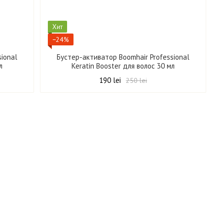
Хит
−24%
sional
Бустер-активатор Boomhair Professional
л
Keratin Booster для волос 30 мл
190 lei
250 lei