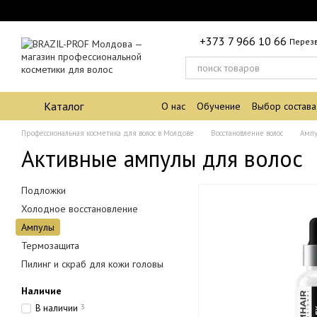
Перейти к основному контенту
+373 7 966 10 66
Перез
Каталог
О нас
Обучение
Выбор состава
Профессиональная косметика для волос в Молдове
Восстановление волос
Амп
Активные ампулы для волос
Подложки
Холодное восстановление
Ампулы
Термозащита
Пилинг и скраб для кожи головы
Наличие
В наличии
3