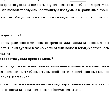
 средств ухода за волосами осуществляется по всей территории Молдо
. Это позволяет получить необходимую продукцию в кратчайшие сроки 
 оплаты. Все детали заказа и оплаты предоставляет менеджер после о
ы для волос?
еленаправленного решения конкретных задач ухода за волосами: восс
рать индивидуально в зависимости от типа волос и текущих потребност
ивания.
 средства ухода представлены?
го ухода широко представлены ампульные комплексы различных косме
ся направленным действием и высокой концентрацией активных компон
тернет-магазина?
уп к профессиональной косметике с подтвержденным качеством и серт
ого консультанта на всех этапах оформления заказа.