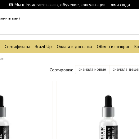
📸 Мы в Instagram: заказы, обучение, консультации — жми сюда
вонить вам?
Сертификаты
Brazil Up
Оплата и доставка
Обмен и возврат
Ко
улы
сначала новые
сначала деше
Сортировка: