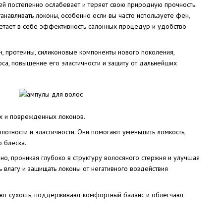
й постепенно ослабевает и теряет свою природную прочность.
навливать локоны, особенно если вы часто используете фен,
етает в себе эффективность салонных процедур и удобство
н, протеины, силиконовые компоненты нового поколения,
са, повышение его эластичности и защиту от дальнейших
их и поврежденных локонов.
отности и эластичности. Они помогают уменьшить ломкость,
 блеска.
о, проникая глубоко в структуру волосяного стержня и улучшая
ь влагу и защищать локоны от негативного воздействия
ют сухость, поддерживают комфортный баланс и облегчают