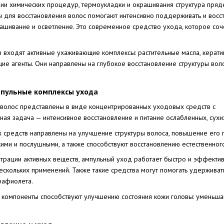
ии химических процедур, термоукладки и окрашивания структура пряде
для восстановления волос помогают интенсивно поддерживать и восста
ашивание и осветление. Это современное средство ухода, которое соч
в входят активные ухаживающие комплексы: растительные масла, керати
ие агенты. Они направлены на глубокое восстановление структуры воло
пульные комплексы ухода
волос представлены в виде концентрированных уходовых средств с
вная задача — интенсивное восстановление и питание ослабленных, сух
 средств направлены на улучшение структуры волоса, повышение его пл
ими и послушными, а также способствуют восстановлению естественного
трации активных веществ, ампульный уход работает быстро и эффективн
ескольких применений. Также такие средства могут помогать удерживат
рафиолета.
компоненты способствуют улучшению состояния кожи головы: уменьша