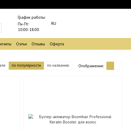
График работы:
RU
Пн-Пт:
10:00-18:00
нтакты
Статьи
Отзывы
Оферта
вле
по популярности
по названию
Отображение: