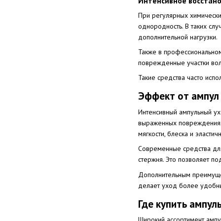
Интенсивное восстано
При регулярных химических
однородность. В таких сл
дополнительной нагрузки.
Также в профессиональном
поврежденные участки вол
Такие средства часто испо
Эффект от ампул
Интенсивный ампульный ух
выраженных повреждениях.
мягкости, блеска и эластич
Современные средства для
стержня. Это позволяет п
Дополнительным преимущест
делает уход более удобны
Где купить ампул
Широкий ассортимент ампу