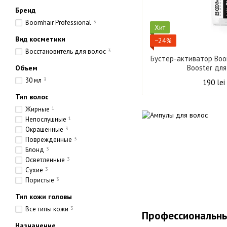
Бренд
Boomhair Professional
3
Хит
Вид косметики
−24%
Восстановитель для волос
3
Бустер-активатор Boom
Booster для
Объем
30 мл
3
190 lei
Тип волос
Жирные
1
Непослушные
1
Окрашенные
3
Поврежденные
3
Блонд
3
Осветленные
3
Сухие
3
Пористые
3
Тип кожи головы
Все типы кожи
3
Профессиональны
Назначение