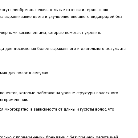
могут приобретать нежелательные оттенки и терять свою
е на выравнивание цвета и улучшение внешнего видапрядей без
улярными компонентами, которые помогают укрепить
ода для достижения более выраженного и длительного результата.
онентов, которые работают на уровне структуры волосяного
ем применении.
многократно, в зависимости от длины и густоты волос, что
 только с проверенными брендами с безупречной репутацией.