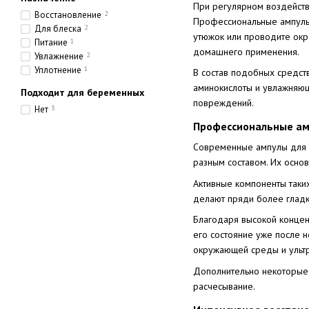
При регулярном воздейств
Восстановление
2
Профессиональные ампулы 
Для блеска
2
утюжок или проводите окр
Питание
1
домашнего применения.
Увлажнение
2
Уплотнение
1
В состав подобных средст
аминокислоты и увлажняющ
Подходит для беременных
повреждений.
Нет
3
Профессиональные ам
Современные ампулы для 
разным составом. Их осно
Активные компоненты таких
делают пряди более гладк
Благодаря высокой концен
его состояние уже после н
окружающей среды и ульт
Дополнительно некоторые 
расчесывание.