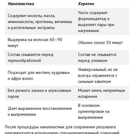
Нанопластика
Кератин
Часто содержит
Содержит кислоты, масла,
формальдегид и
аминокислоты, протеины, витамины
выделяет пары при
и растительные экстракты
нагревании
Выдержка на волосах 60–90
Обычно около 30 минут
минут
Состав смывается перед
Состав не смывается
термообработкой
перед утюжком
Универсальный, но не
Подходит для жестких, кудрявых
всегда справляется с
и афро волос
сильным завитком
Без резкого запаха и агрессивных
Может иметь неприятные
паров
испарения
В основном
Дает выраженное восстановление
ориентирован на
и выпрямление
выпрямление
После процедуры нанопластики для сохранения результата
рекомендуется использовать специализированный домашний