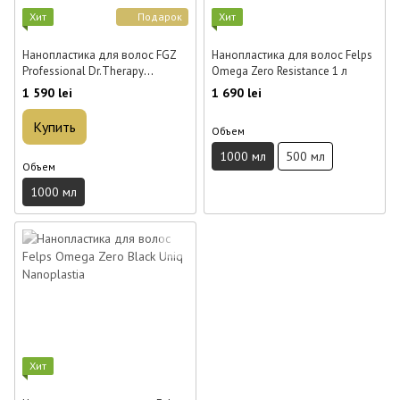
Хит
Подарок
Хит
Нанопластика для волос FGZ
Нанопластика для волос Felps
Professional Dr.Therapy
Omega Zero Resistance 1 л
Treatment 1000 мл
1 590 lei
1 690 lei
Купить
Объем
1000 мл
500 мл
Объем
1000 мл
Хит