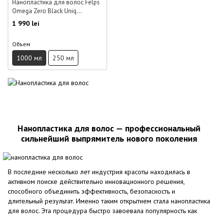
Нанопластика для волос Felps
Omega Zero Black Uniq
Nanoplastia 1 л
1 990 lei
Объем
1000 мл
250 мл
Нанопластика для волос — профессиональный
сильнейший выпрямитель нового поколения
В последние несколько лет индустрия красоты находилась в
активном поиске действительно инновационного решения,
способного объединить эффективность, безопасность и
длительный результат. Именно таким открытием стала нанопластика
для волос. Эта процедура быстро завоевала популярность как