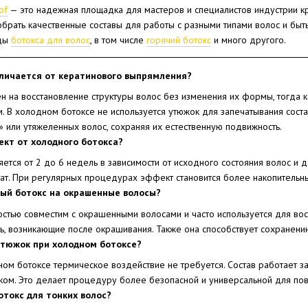
of
— это надежная площадка для мастеров и специалистов индустрии 
брать качественные составы для работы с разными типами волос и быть
иды
ботокса для волос
, в том числе
горячий ботокс
и много другого.
личается от кератинового выпрямления?
н на восстановление структуры волос без изменения их формы, тогда
. В холодном ботоксе не используется утюжок для запечатывания сост
» или утяжеленных волос, сохраняя их естественную подвижность.
ект от холодного ботокса?
ется от 2 до 6 недель в зависимости от исходного состояния волос и
тат. При регулярных процедурах эффект становится более накопитель
ый ботокс на окрашенные волосы?
остью совместим с окрашенными волосами и часто используется для во
сть, возникающие после окрашивания. Также она способствует сохранени
утюжок при холодном ботоксе?
ном ботоксе термическое воздействие не требуется. Состав работает з
ком. Это делает процедуру более безопасной и универсальной для по
отокс для тонких волос?