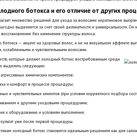
одного ботокса и его отличие от других про
гает множество решений для ухода за волосами: кератиновое выпрямле
ыгодно выделяется за счет своей деликатности и универсальности. Он
 восстановление без изменения структуры волоса.
о ботокса — акцент на здоровье волос, а не на визуальном эффекте в
, ослабленными и чувствительными волосами.
ств, которые делают холодный ботокс востребованным среди
но выделить следующие:
 агрессивных химических компонентов;
паха и комфорт в процессе процедуры;
ых и чувствительных клиентов (при условии корректного подбора сост
шиванием и другими уходовыми процедурами;
ия к оборудованию и условиям выполнения;
зультат уже после первой процедуры.
стикам холодный ботокс становится идеальным решением как для салонн