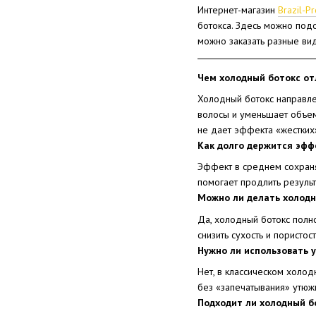
Интернет-магазин
Brazil-Pr
ботокса. Здесь можно подо
можно заказать разные в
Чем холодный ботокс от
Холодный ботокс направле
волосы и уменьшает объем
не дает эффекта «жестких
Как долго держится эфф
Эффект в среднем сохраня
помогает продлить резуль
Можно ли делать холодн
Да, холодный ботокс полн
снизить сухость и пористо
Нужно ли использовать 
Нет, в классическом холод
без «запечатывания» утюж
Подходит ли холодный б