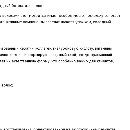
 волосами этот метод занимает особое место, поскольку сочетает
, где активные компоненты запечатываются утюжком, холодный
зованный кератин, коллаген, гиалуроновую кислоту, витамины
епляют кортекс и формируют защитный слой, предотвращающий
ет их естественную форму, что особенно важно для клиентов,
 волос;
й восстановления, ориентированной на долгосрочный результат.