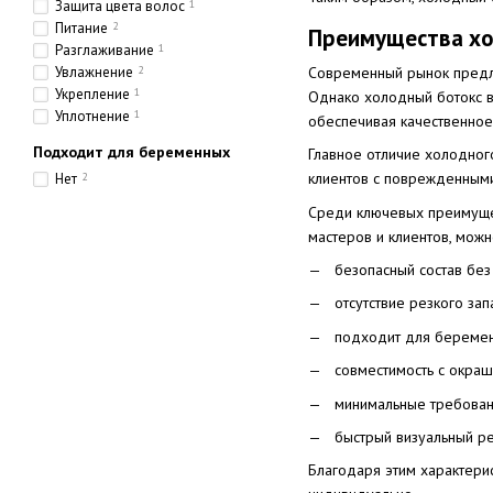
Защита цвета волос
1
Питание
2
Преимущества хол
Разглаживание
1
Современный рынок предла
Увлажнение
2
Укрепление
1
Однако холодный ботокс в
Уплотнение
1
обеспечивая качественное
Подходит для беременных
Главное отличие холодног
клиентов с поврежденными
Нет
2
Среди ключевых преимуще
мастеров и клиентов, мож
безопасный состав без
отсутствие резкого за
подходит для беременн
совместимость с окра
минимальные требован
быстрый визуальный ре
Благодаря этим характери