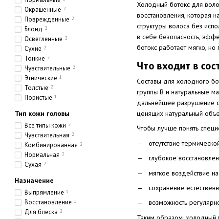
Холодный ботокс для воло
Окрашенные
2
восстановления, которая н
Поврежденные
2
структуры волоса без испо
Блонд
2
в себе безопасность, эффе
Осветленные
2
ботокс работает мягко, но 
Сухие
2
Тонкие
2
Что входит в сос
Чувствительные
2
Этнические
1
Составы для холодного бот
Толстые
2
группы B и натуральные м
Пористые
1
дальнейшее разрушение ст
Тип кожи головы
ценящих натуральный объе
Все типы кожи
2
Чтобы лучше понять специ
Чувствительная
2
отсутствие термическо
Комбинированная
2
Нормальная
2
глубокое восстановлен
Сухая
2
мягкое воздействие на
Назначение
сохранение естествен
Выпрямление
1
Восстановление
1
возможность регулярн
Для блеска
2
Таким образом, холодный 