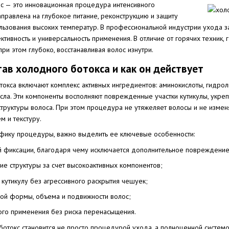
с — это инновационная процедура интенсивного
аправлена на глубокое питание, реконструкцию и защиту
льзования высоких температур. В профессиональной индустрии ухода за
ктивность и универсальность применения. В отличие от горячих техник
при этом глубоко, восстанавливая волос изнутри.
тав холодного ботокса и как он действует
окса включают комплекс активных ингредиентов: аминокислоты, гидроли
асла. Эти компоненты восполняют поврежденные участки кутикулы, укр
руктуры волоса. При этом процедура не утяжеляет волосы и не изменя
м и текстуру.
фику процедуры, важно выделить ее ключевые особенности:
й фиксации, благодаря чему исключается дополнительное повреждение
ие структуры за счет высокоактивных компонентов;
 кутикулу без агрессивного раскрытия чешуек;
ной формы, объема и подвижности волос;
ого применения без риска перенасыщения.
ботокс становится не просто процедурой ухода, а полноценной системо