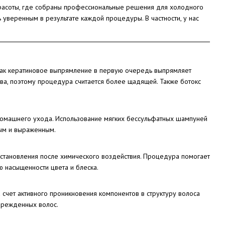
красоты, где собраны профессиональные решения для холодного
 уверенным в результате каждой процедуры. В частности, у нас
 как кератиновое выпрямление в первую очередь выпрямляет
ава, поэтому процедура считается более щадящей. Также ботокс
 домашнего ухода. Использование мягких бессульфатных шампуней
ным и выраженным.
сстановления после химического воздействия. Процедура помогает
ю насыщенности цвета и блеска.
а счет активного проникновения компонентов в структуру волоса
врежденных волос.