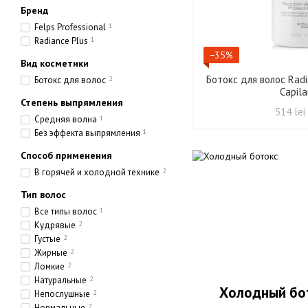
Бренд
Felps Professional
1
Radiance Plus
1
−35%
Вид косметики
Ботокс для волос Rad
Ботокс для волос
2
Capila
Степень выпрямления
514 lei
Средняя волна
1
Без эффекта выпрямления
1
Способ применения
В горячей и холодной технике
2
Тип волос
Все типы волос
1
Кудрявые
2
Густые
2
Жирные
2
Ломкие
2
Натуральные
2
Холодный бот
Непослушные
2
Нормальные
2