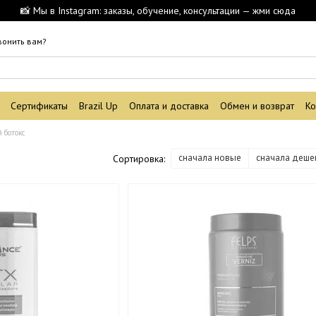
📸 Мы в Instagram: заказы, обучение, консультации — жми сюда
вонить вам?
Сертификаты
Brazil Up
Оплата и доставка
Обмен и возврат
Ко
 ботокс
сначала новые
сначала деше
Сортировка: