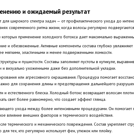
менению и ожидаемый результат
 для широкого спектра задач — от профилактического ухода до интен
овиях современного ритма жизни, когда волосы регулярно подвергаются
 в которых применение холодного ботокса дает максимально выраженн
мкие и обезвоженные. Активные компоненты состава глубоко увлажняют с
ее мягкими, эластичными и менее подверженными ломкости.
структуры и пушистости. Составы заполняют пустоты в кутикуле, вырав
и и визуально ухоженными даже без дополнительной укладки.
ирования или агрессивного окрашивания. Процедура помогает восстано
 важно для сохранения длины и предотвращения дальнейшего разрушен
ти и естественного блеска. Холодный ботокс возвращает волосам плотн
ать свет более равномерно, что создает эффект глянца.
ющего ухода между более интенсивными процедурами. Он помогает про
ное влияние внешних факторов и термического воздействия.
сле термического и механического повреждения. Состав укрепляет стру
 для тех, кто регулярно использует фен, утюжок или плойку.