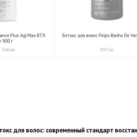
iance Plus Agi Max BTX
Ботокс для волос Felps Banho De Vern
r 900 г
850 lei
790 lei
окс для волос: современный стандарт восста