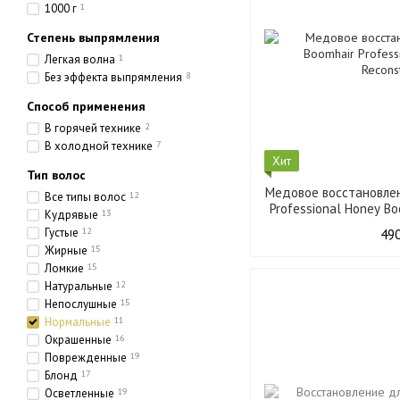
1000 г
1
Степень выпрямления
Легкая волна
1
Без эффекта выпрямления
8
Способ применения
В горячей технике
2
В холодной технике
7
Хит
Тип волос
Медовое восстановлен
Все типы волос
12
Professional Honey B
Кудрявые
13
Густые
12
490
Жирные
15
Ломкие
15
Натуральные
12
Непослушные
15
Нормальные
11
Окрашенные
16
Поврежденные
19
Блонд
17
Осветленные
19