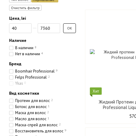
Очистить фильтр
Цена, lei
От Цена, lei
До Цена, lei
OK
Наличие
В наличии
8
Нет в наличии
4
Бренд
Boomhair Professional
9
Felps Professional
2
Ykas
0
Хит
Вид косметики
Протеин для волос
2
Жидкий Протеин д
Ботокс для волос
1
Маска для волос
2
570
Масло для волос
1
Маска-спрей для волос
2
Восстановитель для волос
9