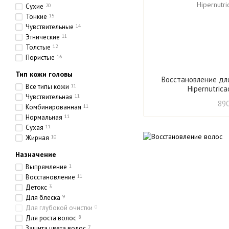
Сухие
20
Тонкие
15
Чувствительные
14
Этнические
11
Толстые
12
Пористые
16
Тип кожи головы
Восстановление для
Все типы кожи
11
Hipernutrica
Чувствительная
11
890
Комбинированная
11
Нормальная
11
Сухая
11
Жирная
10
Назначение
Выпрямление
1
Восстановление
11
Детокс
3
Для блеска
9
Для глубокой очистки
0
Для роста волос
8
Защита цвета волос
7