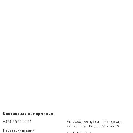
Контактная информация
+373 7 966 10 66
MD-2068, Республика Молдова, г.
Кишинёв, ул. Bogdan Voievod 2C
Перезвонить вам?
Карта проезда