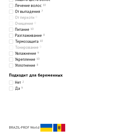
Лечение волос
10
От выпадения
7
От перхоти
0
Очищение
0
Питание
10
Разглаживание
8
Термозащита
10
Тонирование
0
Увлажнение
9
Укрепление
10
Уплотнение
8
Подходит для беременных
Нет
2
Да
9
BRAZIL-PROF World