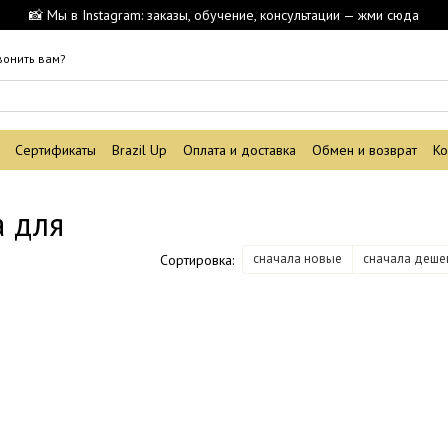
📸 Мы в Instagram: заказы, обучение, консультации — жми сюда
вонить вам?
Сертификаты
Brazil Up
Оплата и доставка
Обмен и возврат
Ко
 для
сначала новые
сначала деше
Сортировка: