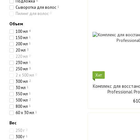
Подложка
6
Сыворотка для волос
1
Пилинг для волос
0
Объем
100 мл
4
150 мл
1
200 мл
1
20 мл
3
220 мл
0
230 мл
1
250 мл
3
Хит
2 x 500 мл
0
300 мл
2
Комплекс для восстан
30 мл
1
Professional Pr
350 мл
1
500 мл
2
610
800 мл
1
60 x 30 мл
1
Вес
250 г
0
300 г
1