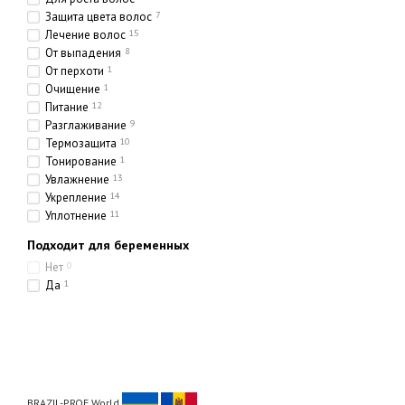
Защита цвета волос
7
Лечение волос
15
От выпадения
8
От перхоти
1
Очищение
1
Питание
12
Разглаживание
9
Термозащита
10
Тонирование
1
Увлажнение
13
Укрепление
14
Уплотнение
11
Подходит для беременных
Нет
0
Да
1
BRAZIL-PROF World