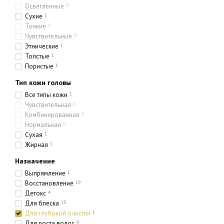
Осветленные
0
Сухие
1
Тонкие
0
Чувствительные
0
Этнические
1
Толстые
1
Пористые
1
Тип кожи головы
Все типы кожи
1
Чувствительная
0
Комбинированная
0
Нормальная
0
Сухая
1
Жирная
1
Назначение
Выпрямление
1
Восстановление
19
Детокс
4
Для блеска
15
Для глубокой очистки
1
Для роста волос
9