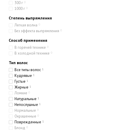
300 г
0
1000 г
0
Степень выпрямления
Легкая волна
0
Без эффекта выпрямления
0
Способ применения
В горячей технике
0
В холодной технике
0
Тип волос
Все типы волос
1
Кудрявые
1
Густые
1
Жирные
1
Ломкие
0
Натуральные
1
Непослушные
1
Нормальные
0
Окрашенные
0
Поврежденные
1
Блонд
0