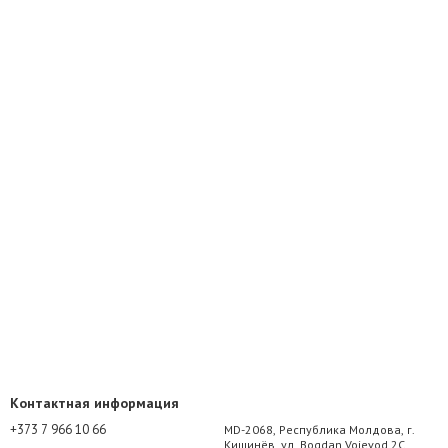
Контактная информация
+373 7 966 10 66
MD-2068, Республика Молдова, г.
Кишинёв, ул. Bogdan Voievod 2C