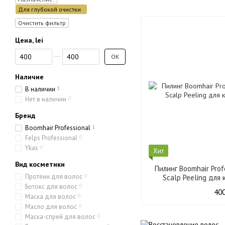
Для глубокой очистки
Очистить фильтр
Цена, lei
От Цена, lei
До Цена, lei
OK
Наличие
В наличии
1
Нет в наличии
0
Бренд
Boomhair Professional
1
Felps Professional
0
Ykas
0
Хит
Вид косметики
Пилинг Boomhair Pro
Протеин для волос
0
Scalp Peeling для
Ботокс для волос
0
400
Маска для волос
0
Масло для волос
0
Маска-спрей для волос
0