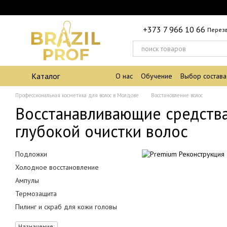
Перейти к основному контенту
+373 7 966 10 66
Перез
Каталог
О нас
Обучение
Выбор состава
Профессиональная косметика для волос в Молдове
Восстановление волос
Восстанавливающие средства
глубокой очистки волос
Подложки
Холодное восстановление
Ампулы
Термозащита
Пилинг и скраб для кожи головы
Назначение: