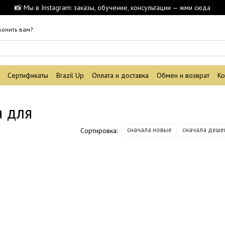
📸 Мы в Instagram: заказы, обучение, консультации — жми сюда
вонить вам?
Сертификаты
Brazil Up
Оплата и доставка
Обмен и возврат
Ко
 для
сначала новые
сначала деше
Сортировка: