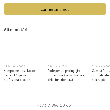
Comentariu nou
Alte postări
14 februarie 2026
5 februarie 2026
31 ianuarie 20
Șampoane post-Botox:
Fiole pentru păr: Îngrijire
Cum să folos
Secretul îngrijirii
profesională a părului care
cosmeticele 
profesionale acasă
chiar funcționează
pentru păr
+373 7 966 10 66