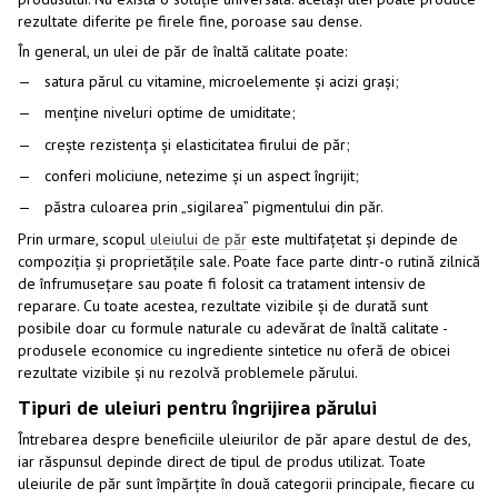
rezultate diferite pe firele fine, poroase sau dense.
În general, un ulei de păr de înaltă calitate poate:
satura părul cu vitamine, microelemente și acizi grași;
menține niveluri optime de umiditate;
crește rezistența și elasticitatea firului de păr;
conferi moliciune, netezime și un aspect îngrijit;
păstra culoarea prin „sigilarea” pigmentului din păr.
Prin urmare, scopul
uleiului de păr
este multifațetat și depinde de
compoziția și proprietățile sale. Poate face parte dintr-o rutină zilnică
de înfrumusețare sau poate fi folosit ca tratament intensiv de
reparare. Cu toate acestea, rezultate vizibile și de durată sunt
posibile doar cu formule naturale cu adevărat de înaltă calitate -
produsele economice cu ingrediente sintetice nu oferă de obicei
rezultate vizibile și nu rezolvă problemele părului.
Tipuri de uleiuri pentru îngrijirea părului
Întrebarea despre beneficiile uleiurilor de păr apare destul de des,
iar răspunsul depinde direct de tipul de produs utilizat. Toate
uleiurile de păr sunt împărțite în două categorii principale, fiecare cu