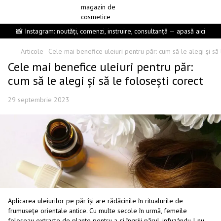
📸 Instagram: noutăți, comenzi, instruire, consultanță — apasă aici
Articole
Cele mai benefice uleiuri pentru păr: cum să le alegi și să 
Cele mai benefice uleiuri pentru păr:
cum să le alegi și să le folosești corect
29 septembrie 2023
Aplicarea uleiurilor pe păr își are rădăcinile în ritualurile de
frumusețe orientale antice. Cu multe secole în urmă, femeile
foloseau extracte de plante pentru a-și îngriji părul, infuzându-l nu