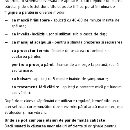
Nu există o schemă universală de aplicare - totul depinde de starea
părului și de efectul dorit. Uleiul poate fi încorporat în rutina de
îngrijire a părului în diverse moduri:
ca mască hrănitoare
- aplicați cu 40-60 de minute înainte de
spălare;
ca înveliș
- încălziți ușor și utilizați sub o cască de duș;
ca masaj al scalpului
- pentru a stimula creșterea și repararea;
ca protector termic
- înainte de uscarea cu foehnul sau
coafarea părului;
pentru a proteja părul
- înainte de a merge la piscină, saună
sau la mare;
ca balsam
- aplicați cu 5 minute înainte de șamponare;
ca tratament fără clătire
- aplicați o cantitate mică pe lungimi
sau vârfuri.
După doar câteva săptămâni de utilizare regulată, beneficiile unui
ulei selectat corespunzător devin vizibile: părul arată mai neted, mai
strălucitor și mai vibrant.
Unde se pot cumpăra uleiuri de păr de înaltă calitate
Dacă sunteți în căutarea unor uleiuri eficiente și originale pentru