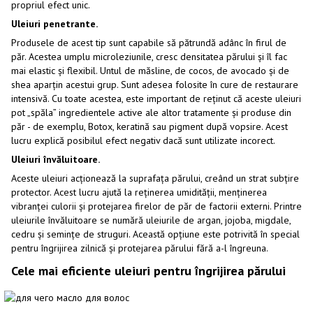
propriul efect unic.
Uleiuri penetrante.
Produsele de acest tip sunt capabile să pătrundă adânc în firul de
păr. Acestea umplu microleziunile, cresc densitatea părului și îl fac
mai elastic și flexibil. Untul de măsline, de cocos, de avocado și de
shea aparțin acestui grup. Sunt adesea folosite în cure de restaurare
intensivă. Cu toate acestea, este important de reținut că aceste uleiuri
pot „spăla” ingredientele active ale altor tratamente și produse din
păr - de exemplu, Botox, keratină sau pigment după vopsire. Acest
lucru explică posibilul efect negativ dacă sunt utilizate incorect.
Uleiuri învăluitoare.
Aceste uleiuri acționează la suprafața părului, creând un strat subțire
protector. Acest lucru ajută la reținerea umidității, menținerea
vibranței culorii și protejarea firelor de păr de factorii externi. Printre
uleiurile învăluitoare se numără uleiurile de argan, jojoba, migdale,
cedru și semințe de struguri. Această opțiune este potrivită în special
pentru îngrijirea zilnică și protejarea părului fără a-l îngreuna.
Cele mai eficiente uleiuri pentru îngrijirea părului