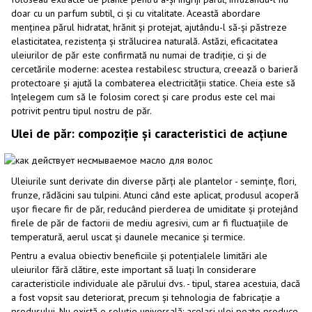
doar cu un parfum subtil, ci și cu vitalitate. Această abordare
menținea părul hidratat, hrănit și protejat, ajutându-l să-și păstreze
elasticitatea, rezistența și strălucirea naturală. Astăzi, eficacitatea
uleiurilor de păr este confirmată nu numai de tradiție, ci și de
cercetările moderne: acestea restabilesc structura, creează o barieră
protectoare și ajută la combaterea electricității statice. Cheia este să
înțelegem cum să le folosim corect și care produs este cel mai
potrivit pentru tipul nostru de păr.
Ulei de păr: compoziție și caracteristici de acțiune
Uleiurile sunt derivate din diverse părți ale plantelor - semințe, flori,
frunze, rădăcini sau tulpini. Atunci când este aplicat, produsul acoperă
ușor fiecare fir de păr, reducând pierderea de umiditate și protejând
firele de păr de factorii de mediu agresivi, cum ar fi fluctuațiile de
temperatură, aerul uscat și daunele mecanice și termice.
Pentru a evalua obiectiv beneficiile și potențialele limitări ale
uleiurilor fără clătire, este important să luați în considerare
caracteristicile individuale ale părului dvs. - tipul, starea acestuia, dacă
a fost vopsit sau deteriorat, precum și tehnologia de fabricație a
produsului. Nu există o soluție universală: același ulei poate produce