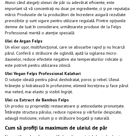
Atunci când alegeți uleiuri de păr cu adevărat eficiente, este
important să vă concentrați nu doar pe ingrediente, ci și pe reputația
mărcii. Produsele de la producători de încredere asigură rezultate
previzibile și sunt sigure pentru utilizare regulată. Printre opțiunile
demne de luat în considerare, următoarele produse de la Felps
Professional merită o atenție specială:
Ulei de Argan Felps
Un elixir ușor, multifuncțional, care se absoarbe rapid și nu încarcă
părul. Conferă o strălucire de oglindă, ajută la sigilarea micro-
daunelor, reduce efectele negative ale temperaturilor ridicate și
este potrivit pentru utilizarea zilnică.
Ulei Vegan Felps Professional Kalahari
O soluție ideală pentru părul deshidratat, poros și rebel. Uleiul
hrănește și hidratează în profunzime, elimină încrețirea și face părul
mai neted, mai elastic și vizibil îngrijit.
Ulei cu Extract de Bambus Felps
Un produs cu proprietăți restauratoare și antioxidante pronunțate.
Întărește structura părului, reduce ruperea și vârfurile despicate,
adaugă moliciune, volum și o strălucire bogată și naturală.
Cum să profiți la maximum de uleiul de păr