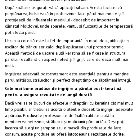
După spălare, asigurați-vă că aplicați balsam. Acesta facilitează
pieptănarea, hidratează în profunzime, face părul mai moale și îl
protejează de influențele mediului - deosebit de important în
climatul Moldovei, unde soarele, vântul și fluctuațiile de temperatură
pot afecta părul.
Uscarea corectă este la fel de importantă. În mod ideal, utilizați un
uscător de păr cu aer cald, după aplicarea unui protector termic.
Această metodă de uscare ajută keratina să se fixeze în structura
părului, rezultând un aspect neted și îngrijit, care durează mult mai
mult.
Îngrijirea adecvată post-tratament este esențială pentru a menține
părul mătăsos, strălucitor și perfect drept timp de săptămâni întregi.
Cele mai bune produse de îngrijire a părului post-keratină
pentru a asigura rezultate de lungă durată
Dacă vrei să te bucuri de efectele îndreptării cu keratină cât mai mult
timp posibil, ar trebui să acorzi o atenție deosebită îngrijirii adecvate
a părului. Produsele profesionale de înaltă calitate ajută la
menținerea netezimii, strălucirii și moliciunii părului tău. Deși poți
încerca să alegi un șampon sau o mască din produsele de larg
consum, aceste produse nu oferă întotdeauna rezultatele dorite.