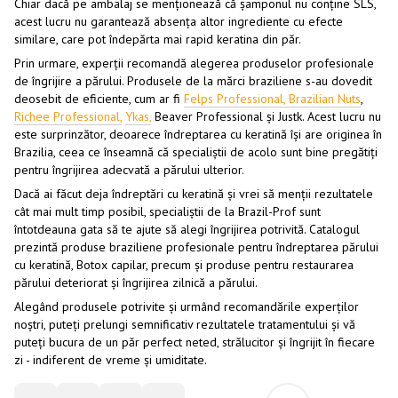
Chiar dacă pe ambalaj se menționează că șamponul nu conține SLS,
acest lucru nu garantează absența altor ingrediente cu efecte
similare, care pot îndepărta mai rapid keratina din păr.
Prin urmare, experții recomandă alegerea produselor profesionale
de îngrijire a părului. Produsele de la mărci braziliene s-au dovedit
deosebit de eficiente, cum ar fi
Felps Professional,
Brazilian Nuts
,
Richee Professional,
Ykas,
Beaver Professional și Justk. Acest lucru nu
este surprinzător, deoarece îndreptarea cu keratină își are originea în
Brazilia, ceea ce înseamnă că specialiștii de acolo sunt bine pregătiți
pentru îngrijirea adecvată a părului ulterior.
Dacă ai făcut deja îndreptări cu keratină și vrei să menții rezultatele
cât mai mult timp posibil, specialiștii de la Brazil-Prof sunt
întotdeauna gata să te ajute să alegi îngrijirea potrivită. Catalogul
prezintă produse braziliene profesionale pentru îndreptarea părului
cu keratină, Botox capilar, precum și produse pentru restaurarea
părului deteriorat și îngrijirea zilnică a părului.
Alegând produsele potrivite și urmând recomandările experților
noștri, puteți prelungi semnificativ rezultatele tratamentului și vă
puteți bucura de un păr perfect neted, strălucitor și îngrijit în fiecare
zi - indiferent de vreme și umiditate.