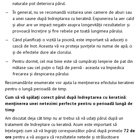
naturale pot deteriora părul.
În general, nu se recomandă vizitarea unei camere de aburi sau
a unei saune după îndreptarea cu keratină. Expunerea la aer cald
și abur are un impact negativ asupra longevității rezultatelor și
provoacă încrețire și fire rebele pe toată lungimea părului.
Când planificați o vizită la piscină, este important să aduceți o
cască de înot. Aceasta vă va proteja șuvițele nu numai de apă, ci
și de efectele dure ale clorului.
Pentru dormit, cel mai bine este să cumpărați lenjerie de pat din
mătase sau cel puțin o față de pernă - aceasta va împiedica
frecarea și despicarea părului.
Recomandările enumerate vor ajuta la menținerea efectului keratinei
pentru o lungă perioadă de timp.
Cum să vă spălați corect părul după îndreptarea cu keratină:
menținerea unei netezimi perfecte pentru o perioadă lungă de
timp
Am discutat deja cât timp nu ar trebui să vă udați părul după un
tratament de îndreptare cu keratină. Acum este important să
înțelegeți cum să vă îngrijiți corespunzător părul după primele
72 de
ore
pentru a vă asigura că rezultatele netede și strălucitoare