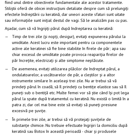
fiind unul dintre obiectivele fundamentale ale acestor tratamente.
Stiliștii oferă de obicei instrucțiuni detaliate despre cum să prelungiți
efectele îndreptării cu keratină, dar uneori aceste sfaturi sunt uitate
sau informațiile sunt inițial destul de vagi. Să le analizăm pas cu pas.
Așadar, cum să vă îngrijiți părul după îndreptarea cu keratină:
Timp de trei zile (și nopți, desigur), evitați expunerea părului la
umiditate. Acest lucru este important pentru ca componentele
active ale keratinei să fie bine stabilite în firele de păr; apa sau
chiar excesul de umiditate poate provoca reapariția firelor de
păr încrețite, electrizați și alte simptome neplăcute.
De asemenea, evitați utilizarea plăcilor de îndreptat părul, a
ondulatoarelor, a uscătoarelor de păr, a cleștilor și a altor
instrumente similare în aceleași trei zile. Nu ar trebui să vă
prindeți părul în coadă, să îl prindeți cu bentițe elastice sau să îl
puneți sub o bentiță etc. Multe femei vor să știe când își pot lega
părul la spate după tratamentul cu keratină. Nu există o limită în a
patra zi, dar cel mai bine este să evitați să puneți presiune
excesivă pe șuvițe.
În primele trei zile, ar trebui să vă protejați șuvițele de
substanțe chimice. Nu trebuie efectuate îngrijiri la domiciliu după
keratină sau Botox în această perioadă - chiar și produsele