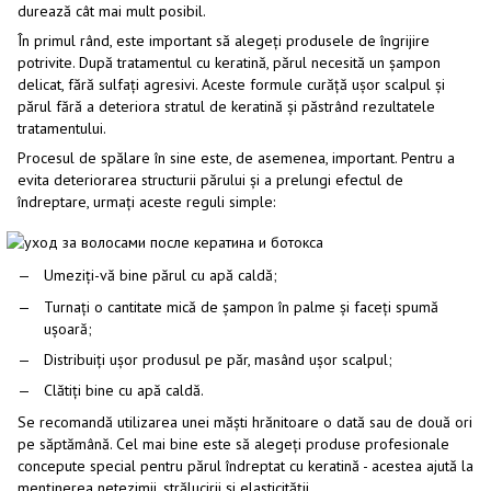
durează cât mai mult posibil.
În primul rând, este important să alegeți produsele de îngrijire
potrivite. După tratamentul cu keratină, părul necesită un șampon
delicat, fără sulfați agresivi. Aceste formule curăță ușor scalpul și
părul fără a deteriora stratul de keratină și păstrând rezultatele
tratamentului.
Procesul de spălare în sine este, de asemenea, important. Pentru a
evita deteriorarea structurii părului și a prelungi efectul de
îndreptare, urmați aceste reguli simple:
Umeziți-vă bine părul cu apă caldă;
Turnați o cantitate mică de șampon în palme și faceți spumă
ușoară;
Distribuiți ușor produsul pe păr, masând ușor scalpul;
Clătiți bine cu apă caldă.
Se recomandă utilizarea unei măști hrănitoare o dată sau de două ori
pe săptămână. Cel mai bine este să alegeți produse profesionale
concepute special pentru părul îndreptat cu keratină - acestea ajută la
menținerea netezimii, strălucirii și elasticității.