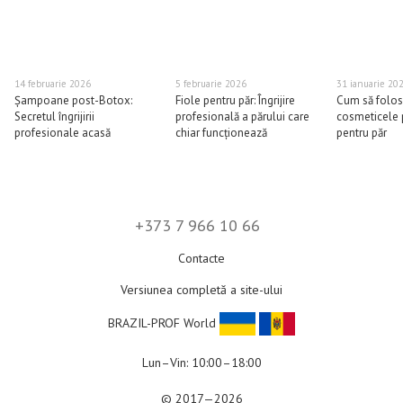
14 februarie 2026
5 februarie 2026
31 ianuarie 20
Șampoane post-Botox:
Fiole pentru păr: Îngrijire
Cum să folos
Secretul îngrijirii
profesională a părului care
cosmeticele 
profesionale acasă
chiar funcționează
pentru păr
+373 7 966 10 66
Contacte
Versiunea completă a site-ului
BRAZIL-PROF World
Lun–Vin: 10:00–18:00
© 2017—2026