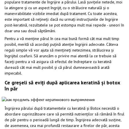
populare tratamente de îngrijire a părului. Lasă șuvițele netede, moi
la atingere și cu un aspect îngrijit, cu o strălucire naturală și o
manevrabilitate vizibile imediat după tratament. Cu toate acestea,
este important să rețineți: dacă nu urmați instrucțiunile de îngrijire
post-keratină, rezultatele se pot estompa mult mai repede - uneori în
doar una sau două săptămâni.
Pentru a vă menține părul în cea mai bună formă cât mai mult timp
posibil, merită să acordați puțină atenție îngrijirii adecvate. Câteva
reguli simple vă vor ajuta să mențineți netezimea, strălucirea și
îngrijitul coafurii. Să aruncăm o privire mai atentă la ce trebuie să
faceți pentru a vă asigura că efectul de îndreptare cu keratină
durează cât mai mult posibil și că părul dumneavoastră arată
impecabil.
Ce greșeli să eviți după aplicarea keratină și botox
în păr
Îngrijirea părului după tratamentele cu keratină și Botox necesită o
abordare cuprinzătoare care să permită nutrienților să rămână în firul
de păr pentru o perioadă lungă de timp. Îngrijirea adecvată susține,
de asemenea, cea mai profundă restaurare a firelor de păr, acesta