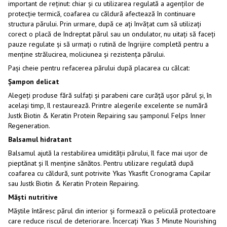
important de reținut: chiar și cu utilizarea regulată a agenților de
protecție termică, coafarea cu căldură afectează în continuare
structura părului. Prin urmare, după ce ați învățat cum să utilizați
corect o placă de îndreptat părul sau un ondulator, nu uitați să faceți
pauze regulate și să urmați o rutină de îngrijire completă pentru a
menține strălucirea, moliciunea și rezistența părului.
Pași cheie pentru refacerea părului după placarea cu călcat:
Șampon delicat
Alegeți produse fără sulfați și parabeni care curăță ușor părul și, în
același timp, îl restaurează. Printre alegerile excelente se numără
Justk Biotin & Keratin Protein Repairing sau șamponul Felps Inner
Regeneration.
Balsamul hidratant
Balsamul ajută la restabilirea umidității părului, îl face mai ușor de
pieptănat și îl menține sănătos. Pentru utilizare regulată după
coafarea cu căldură, sunt potrivite Ykas Ykasfit Cronograma Capilar
sau Justk Biotin & Keratin Protein Repairing.
Măști nutritive
Măștile întăresc părul din interior și formează o peliculă protectoare
care reduce riscul de deteriorare. Încercați Ykas 3 Minute Nourishing