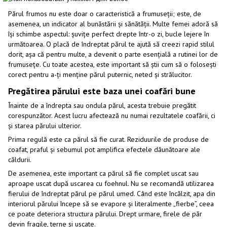
Părul frumos nu este doar o caracteristică a frumuseții; este, de
asemenea, un indicator al bunăstării și sănătății. Multe femei adoră să
își schimbe aspectul: șuvițe perfect drepte într-o zi, bucle lejere în
următoarea. O placă de îndreptat părul te ajută să creezi rapid stilul
dorit, așa că pentru multe, a devenit o parte esențială a rutinei lor de
frumusețe. Cu toate acestea, este important să știi cum să o folosești
corect pentru a-ți menține părul puternic, neted și strălucitor.
Pregătirea părului este baza unei coafări bune
Înainte de a îndrepta sau ondula părul, acesta trebuie pregătit
corespunzător. Acest lucru afectează nu numai rezultatele coafării, ci
și starea părului ulterior.
Prima regulă este ca părul să fie curat. Reziduurile de produse de
coafat, praful și sebumul pot amplifica efectele dăunătoare ale
căldurii.
De asemenea, este important ca părul să fie complet uscat sau
aproape uscat după uscarea cu foehnul. Nu se recomandă utilizarea
fierului de îndreptat părul pe părul umed. Când este încălzit, apa din
interiorul părului începe să se evapore și literalmente „fierbe”, ceea
ce poate deteriora structura părului. Drept urmare, firele de păr
devin fragile, terne și uscate.