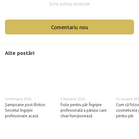
Scrie prima recenzie
Comentariu nou
Alte postări
14 februarie 2026
5 februarie 2026
31 ianuarie 20
Șampoane post-Botox:
Fiole pentru păr: Îngrijire
Cum să folos
Secretul îngrijirii
profesională a părului care
cosmeticele 
profesionale acasă
chiar funcționează
pentru păr