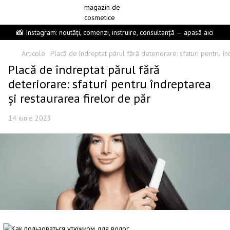
📸 Instagram: noutăți, comenzi, instruire, consultanță — apasă aici
Articole
Placă de îndreptat părul fără deteriorare: sfaturi pentru î
Placă de îndreptat părul fără
deteriorare: sfaturi pentru îndreptarea
și restaurarea firelor de păr
14 iunie 2023