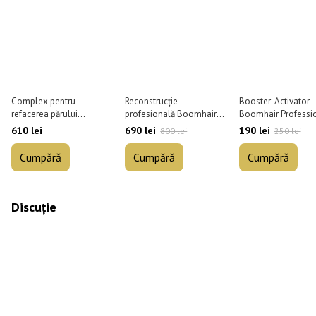
Complex pentru
Reconstrucție
Booster-Activator
refacerea părului
profesională Boomhair
Boomhair Professi
Boomhair Professional
Professional Silk
Plex Booster pentru
610 lei
690 lei
190 lei
800 lei
250 lei
Protein Max 350 ml
Treatment pentru păr 350
30 ml
ml
Cumpără
Cumpără
Cumpără
Discuție