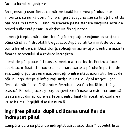
facilita lucrul cu șuvițele.
Apoi, mișcați ușor fierul de păr pe toată lungimea părului. Este
important să nu vă opriți într-o singură secțiune sau să țineți fierul de
păr prea mult timp. O singură trecere peste fiecare secțiune este de
obicei suficientă pentru a obține un finisaj neted.
Eliberați treptat părul din clemă și îndreptați-l secțiune cu secțiune
până când ați îndreptat întregul cap. După ce ați terminat de coafat,
opriți fierul de păr. Dacă doriți, aplicați un spray ușor pentru a ajuta la
fixarea aspectului și a reduce încrețirea.
Fierul de păr
poate fi folosit și pentru a crea bucle. Pentru a face
acest lucru, fixați din nou cea mai mare parte a părului în partea de
sus. Luați o șuviță separată, prindeți-o între plăci, apoi rotiți fierul de
păr în unghi drept și înfășurați șuvița în jurul ei. Apoi trageți ușor
fierul de păr în jos, fără oprire. Rezultatul va fi o buclă îngrijită și
elastică. Repetați aceiași pași cu șuvițele rămase și este mai bine să
lăsați părul din apropierea feței pentru final - în acest fel, coafarea
va arăta mai îngrijită și mai naturală.
Îngrijirea părului după utilizarea unui fier de
îndreptat părul
Cumpărarea unei plăci de îndreptat părul este doar începutul. Este