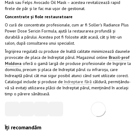
Mask sau Felps Avocado Oil Mask – acestea revitalizează rapid
firele de păr și le fac mai ușor de gestionat.
Concentrate și fiole restauratoare
O cură de concentrate profesionale, cum ar fi Soller's Radiance Plus
Power Dose Sericin Formula, ajută la restaurarea profundă și
durabilă a părului. Acestea pot fi folosite atât acasă, cât și într-un
salon, după consultarea unui specialist.
Îngrijirea regulată cu produse de înaltă calitate minimizează daunele
provocate de placa de îndreptat părul. Magazinul online
Brazil-prof
Moldova
oferă o gamă largă de produse profesionale de îngrijire la
domiciliu, precum și placa de îndreptat părul cu infraroșu, care
îndreaptă părul cât mai sigur posibil atunci când sunt utilizate corect.
Catalogul include și produse de
îndreptare fără
căldură, permițându-
vă să evitați utilizarea plăcii de îndreptat părul, menținând în același
timp o părere sănătoasă.
Îți recomandăm