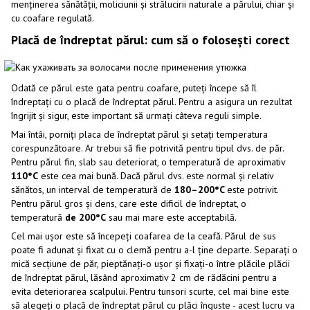
menținerea sănătății, moliciunii și strălucirii naturale a părului, chiar și
cu coafare regulată.
Placă de îndreptat părul: cum să o folosești corect
Odată ce părul este gata pentru coafare, puteți începe să îl
îndreptați cu o placă de îndreptat părul. Pentru a asigura un rezultat
îngrijit și sigur, este important să urmați câteva reguli simple.
Mai întâi, porniți placa de îndreptat părul și setați temperatura
corespunzătoare. Ar trebui să fie potrivită pentru tipul dvs. de păr.
Pentru părul fin, slab sau deteriorat, o temperatură de aproximativ
110°C
este cea mai bună. Dacă părul dvs. este normal și relativ
sănătos, un interval de temperatură de
180–200°C
este potrivit.
Pentru părul gros și dens, care este dificil de îndreptat, o
temperatură
de 200°C
sau mai mare este acceptabilă.
Cel mai ușor este să începeți coafarea de la ceafă. Părul de sus
poate fi adunat și fixat cu o clemă pentru a-l ține departe. Separați o
mică secțiune de păr, pieptănați-o ușor și fixați-o între plăcile plăcii
de îndreptat părul, lăsând aproximativ 2 cm de rădăcini pentru a
evita deteriorarea scalpului. Pentru tunsori scurte, cel mai bine este
să alegeți o placă de îndreptat părul cu plăci înguste - acest lucru va