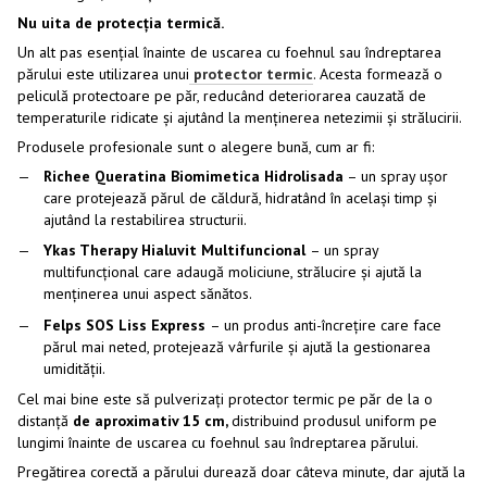
Nu uita de protecția termică.
Un alt pas esențial înainte de uscarea cu foehnul sau îndreptarea
părului este utilizarea unui
protector termic
. Acesta formează o
peliculă protectoare pe păr, reducând deteriorarea cauzată de
temperaturile ridicate și ajutând la menținerea netezimii și strălucirii.
Produsele profesionale sunt o alegere bună, cum ar fi:
Richee Queratina Biomimetica Hidrolisada
– un spray ușor
care protejează părul de căldură, hidratând în același timp și
ajutând la restabilirea structurii.
Ykas Therapy Hialuvit Multifuncional
– un spray
multifuncțional care adaugă moliciune, strălucire și ajută la
menținerea unui aspect sănătos.
Felps SOS Liss Express
– un produs anti-încrețire care face
părul mai neted, protejează vârfurile și ajută la gestionarea
umidității.
Cel mai bine este să pulverizați protector termic pe păr de la o
distanță
de aproximativ 15 cm,
distribuind produsul uniform pe
lungimi înainte de uscarea cu foehnul sau îndreptarea părului.
Pregătirea corectă a părului durează doar câteva minute, dar ajută la