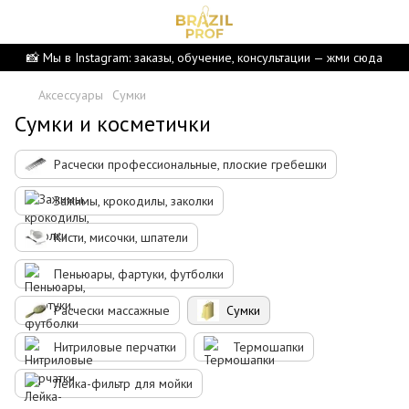
📸 Мы в Instagram: заказы, обучение, консультации — жми сюда
Аксессуары
Сумки
Сумки и косметички
Расчески профессиональные, плоские гребешки
Зажимы, крокодилы, заколки
Кисти, мисочки, шпатели
Пеньюары, фартуки, футболки
Расчески массажные
Сумки
Нитриловые перчатки
Термошапки
Лейка-фильтр для мойки