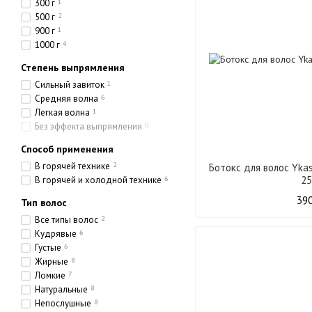
300 г
1
500 г
2
900 г
1
1000 г
4
Степень выпрямления
Сильный завиток
1
Средняя волна
6
Легкая волна
1
Без эффекта выпрямления
0
Способ применения
В горячей технике
2
Ботокс для волос Ykas
25
В горячей и холодной технике
6
390
Тип волос
Все типы волос
2
Кудрявые
6
Густые
6
Жирные
8
Ломкие
7
Натуральные
8
Непослушные
8