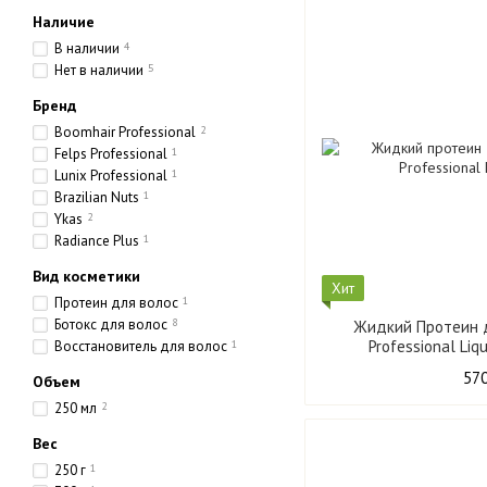
Наличие
В наличии
4
Нет в наличии
5
Бренд
Boomhair Professional
2
Felps Professional
1
Lunix Professional
1
Brazilian Nuts
1
Ykas
2
Radiance Plus
1
Вид косметики
Хит
Протеин для волос
1
Ботокс для волос
8
Жидкий Протеин д
Восстановитель для волос
1
570
Объем
250 мл
2
Вес
250 г
1