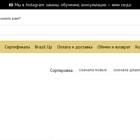
📸 Мы в Instagram: заказы, обучение, консультации — жми сюда
вонить вам?
Сертификаты
Brazil Up
Оплата и доставка
Обмен и возврат
Ко
с
сначала новые
сначала деше
Сортировка: