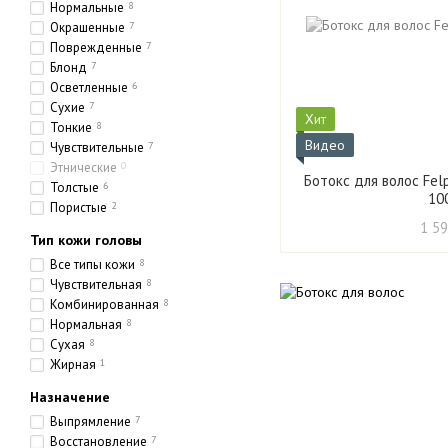
Нормальные
8
Окрашенные
7
Поврежденные
7
Блонд
7
Осветленные
6
Сухие
7
Хит
Тонкие
8
Видео
Чувствительные
7
Этнические
0
Ботокс для волос Felp
Толстые
6
10
Пористые
2
1 59
Тип кожи головы
Все типы кожи
8
Чувствительная
8
Комбинированная
8
Нормальная
8
Сухая
8
Жирная
1
Назначение
Выпрямление
7
Восстановление
7