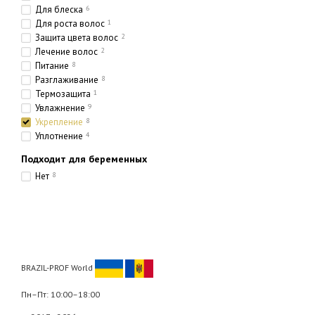
Для блеска
6
Для роста волос
1
Защита цвета волос
2
Лечение волос
2
Питание
8
Разглаживание
8
Термозащита
1
Увлажнение
9
Укрепление
8
Уплотнение
4
Подходит для беременных
Нет
8
BRAZIL-PROF World
Пн–Пт: 10:00–18:00