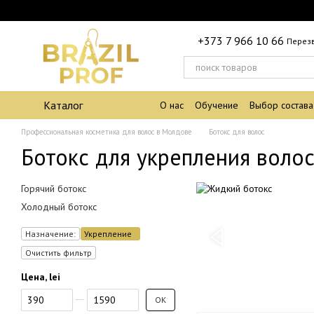
Перейти к основному контенту
+373 7 966 10 66
Перез
Каталог
О нас
Обучение
Выбор состава
Профессиональная косметика для волос в Молдове
Ботокс для волос
Ботокс для укрепления воло
Горячий ботокс
Холодный ботокс
Назначение:
Укрепление
Очистить фильтр
Цена, lei
От Цена, lei
До Цена, lei
OK