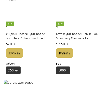
Хит
Хит
Жидкий Протеин для волос
Ботокс для волос Lunix B-TOX
Boomhair Professional Liquid
Strawberry Mandioca 1 кг
Protein 250 мл
570 lei
1 150 lei
Купить
Купить
Объем
Вес
250 мл
1000 г