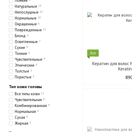
Ломкие
Натуральные
13
Непослушные
11
Нормальные
10
Окрашенные
6
Поврежденные
11
Блонд
6
Осветленные
7
Сухие
9
Хит
Тонкие
8
Чувствительные
9
Кератин для волос 
Этнические
4
Kerati
Толстые
5
Пористые
5
890
Тип кожи головы
Все типы кожи
12
Чувствительная
8
Комбинированная
9
Нормальная
8
Сухая
9
Жирная
5