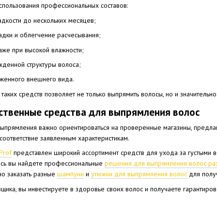
пользования профессиональных составов:
дкости до нескольких месяцев;
адки и облегчение расчесывания;
аже при высокой влажности;
жденной структуры волоса;
оженного внешнего вида.
таких средств позволяет не только выпрямить волосы, но и значительн
ественные средства для выпрямления волос
выпрямления важно ориентироваться на проверенные магазины, предл
 соответствие заявленным характеристикам.
Prof
представлен широкий ассортимент средств для ухода за густыми в
есь вы найдете профессиональные
решения для выпрямления волос раз
но заказать разные
шампуни
и
утюжки для выпрямления волос
для получ
щика, вы инвестируете в здоровье своих волос и получаете гарантиров