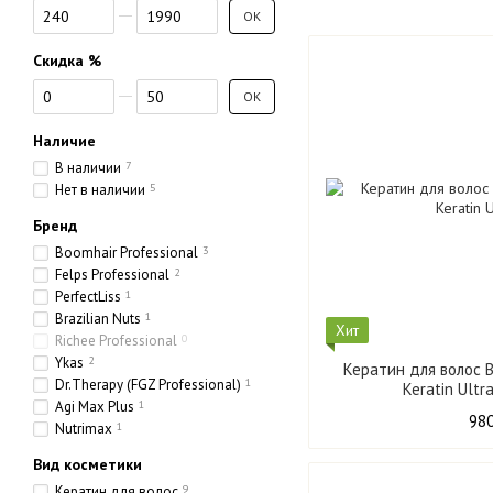
От Цена, lei
До Цена, lei
OK
Скидка %
От Скидка %
До Скидка %
OK
Наличие
В наличии
7
Нет в наличии
5
Бренд
Boomhair Professional
3
Felps Professional
2
PerfectLiss
1
Brazilian Nuts
1
Хит
Richee Professional
0
Ykas
2
Кератин для волос B
Dr.Therapy (FGZ Professional)
1
Agi Max Plus
1
980
Nutrimax
1
Вид косметики
Кератин для волос
9