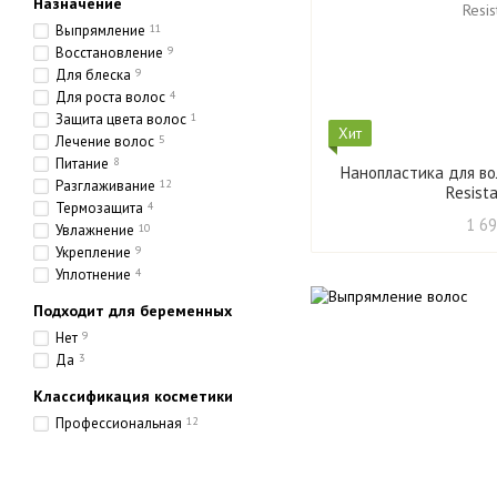
Назначение
Выпрямление
11
Восстановление
9
Для блеска
9
Для роста волос
4
Защита цвета волос
1
Хит
Лечение волос
5
Питание
8
Нанопластика для во
Разглаживание
12
Resist
Термозащита
4
1 69
Увлажнение
10
Укрепление
9
Уплотнение
4
Подходит для беременных
Нет
9
Да
3
Классификация косметики
Профессиональная
12