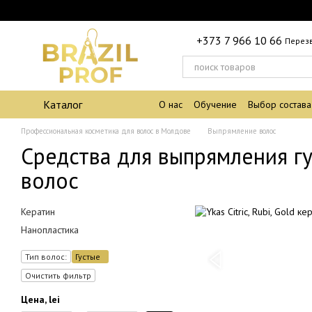
Перейти к основному контенту
+373 7 966 10 66
Перез
Каталог
О нас
Обучение
Выбор состава
Профессиональная косметика для волос в Молдове
Выпрямление волос
Средства для выпрямления г
волос
Кератин
Нанопластика
Тип волос:
Густые
Очистить фильтр
Цена, lei