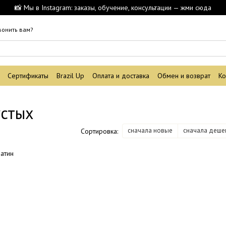
📸 Мы в Instagram: заказы, обучение, консультации — жми сюда
вонить вам?
Сертификаты
Brazil Up
Оплата и доставка
Обмен и возврат
Ко
устых
сначала новые
сначала деше
Сортировка: