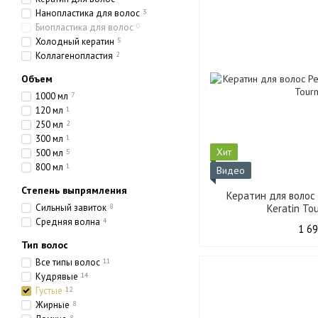
Нанопластика для волос
3
Биопластика для волос
0
Холодный кератин
5
Коллагенопластия
2
Объем
1000 мл
7
120 мл
1
250 мл
2
300 мл
1
Хит
500 мл
5
800 мл
1
Видео
Степень выпрямления
Кератин для волос P
Сильный завиток
8
Keratin To
Средняя волна
4
1 69
Тип волос
Все типы волос
11
Кудрявые
14
Густые
12
Жирные
8
8