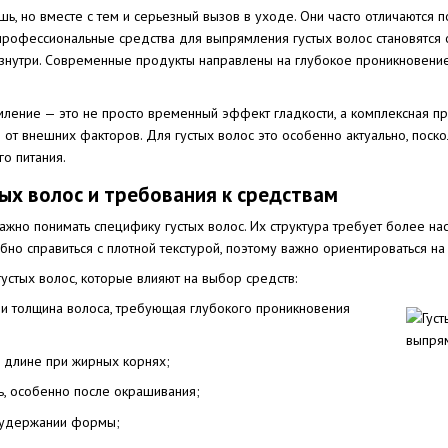
шь, но вместе с тем и серьезный вызов в уходе. Они часто отличаются
профессиональные средства для выпрямления густых волос становятся о
изнутри. Современные продукты направлены на глубокое проникновение
ение — это не просто временный эффект гладкости, а комплексная про
сы от внешних факторов. Для густых волос это особенно актуально, по
о питания.
ых волос и требования к средствам
жно понимать специфику густых волос. Их структура требует более на
бно справиться с плотной текстурой, поэтому важно ориентироваться н
устых волос, которые влияют на выбор средств:
 и толщина волоса, требующая глубокого проникновения
а длине при жирных корнях;
ь, особенно после окрашивания;
и удержании формы;