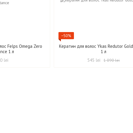
−50%
лос Felps Omega Zero
Кератин для волос Ykas Redutor Gold
ance 1 л
1 л
0 lei
545 lei
1 090 lei