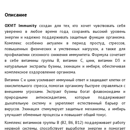
Описание
OXVIT Immunity
создан для тех, кто хочет чувствовать себя
уверенно в любое время года, сохранять высокий уровень
энергии и надежно поддерживать защитные функции организма.
Комплекс особенно актуален в период простуд, стрессов,
повышенных физических и умственных нагрузок, а также для
профилактики сезонного снижения иммунитета. Формула сочетает
в себе витамины группы B, витамин C, цинк, витамин D3 и
натуральные экстракты бузины, эхинацеи и имбиря, обеспечивая
комплексное оздоровление организма.
Витамин C и цинк усиливают иммунный ответ и защищают клетки от
окислительного стресса, помогая организму быстрее справляться с
внешними угрозами. Экстракт бузины богат флавоноидами и
природными антиоксидантами, которые поддерживают
дыхательную систему и укрепляют естественный барьер от
вирусов. Эхинацея стимулирует защитные механизмы, а имбирь
улучшает обменные процессы и повышает общий тонус.
Комплекс витаминов группы B (B2, B6, B12) поддерживает работу
нервной системы, способствует выработке энергии и помогает