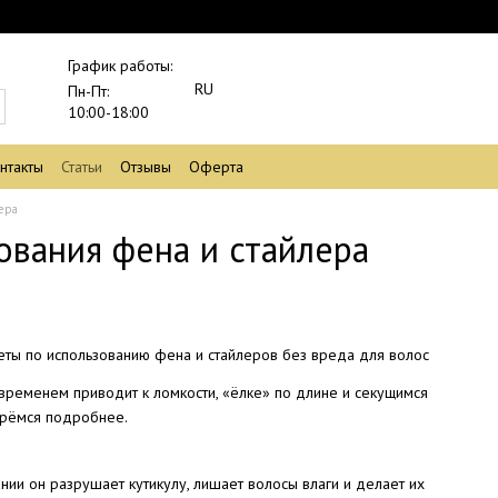
График работы:
RU
Пн-Пт:
10:00-18:00
нтакты
Статьи
Отзывы
Оферта
лера
ования фена и стайлера
 временем приводит к ломкости, «ёлке» по длине и секущимся
берёмся подробнее.
нии он разрушает кутикулу, лишает волосы влаги и делает их