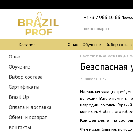
Перейти к основному контенту
+373 7 966 10 66
Перез
Каталог
О нас
Обучение
Выбор состава
О нас
Профессиональная косметика для во
Безопасная 
Обучение
Выбор состава
20 января 2025
Сертификаты
Идеальная укладка требует 
Brazil Up
волосами. Важно помнить: н
навредить локонам. Горячий
Оплата и доставка
кончикам. Чтобы этого избе
Обмен и возврат
Как фен влияет на состоя
Контакты
Фен может быть как помощни