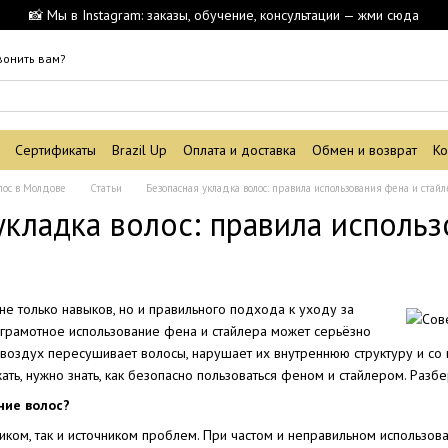
📸 Мы в Instagram: заказы, обучение, консультации — жми сюда
вонить вам?
Сертификаты
Brazil Up
Оплата и доставка
Обмен и возврат
Ко
лос в Молдове
Статьи
Безопасная укладка волос: правила использования фена и стай
укладка волос: правила использ
не только навыков, но и правильного подхода к уходу за
еграмотное использование фена и стайлера может серьёзно
 воздух пересушивает волосы, нарушает их внутреннюю структуру и со
жать, нужно знать, как безопасно пользоваться феном и стайлером. Раз
ние волос?
ком, так и источником проблем. При частом и неправильном использова