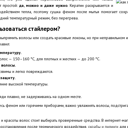
т простой:
да, можно и даже нужно
. Кератин раскрывается и
действием тепла, поэтому сушка феном после мытья помогает сохра
едний температурный режим, без перегрева.
льзоваться стайлером?
выпрямить волосы или создать красивые локоны, но при неправильном и
авил:
мпературу.
олос — 150–160 °C, для плотных и жестких — до 200 °C.
 волосы.
звимы и легко повреждаются.
озащиту.
яние высокой температуры.
ди плавно, не задерживаясь на одном месте.
есь феном или горячими приборами, важно увлажнять волосы, подстрига
и красоты волос стоит выбирать проверенные средства. В интернет-ма
восстановления после термического воздействия,
скрабы и пилинги
для 