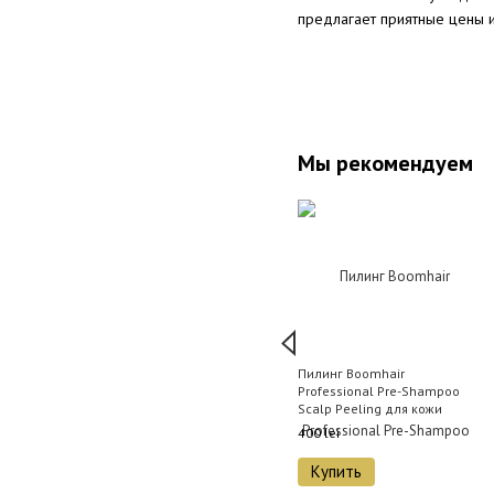
предлагает приятные цены и
Мы рекомендуем
Пилинг Boomhair
Professional Pre-Shampoo
Scalp Peeling для кожи
головы 220 мл
400 lei
Купить