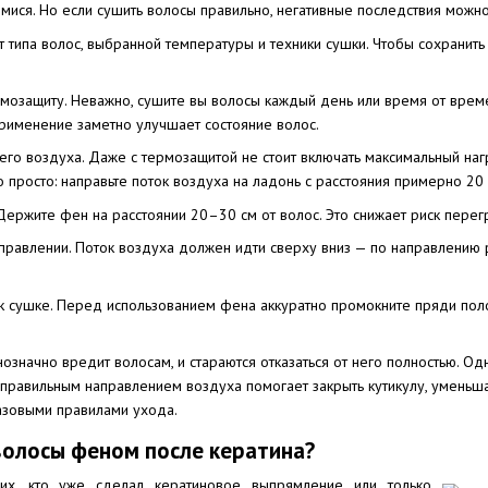
мися. Но если сушить волосы правильно, негативные последствия можно
т типа волос, выбранной температуры и техники сушки. Чтобы сохранит
рмозащиту. Неважно, сушите вы волосы каждый день или время от време
применение заметно улучшает состояние волос.
его воздуха. Даже с термозащитой не стоит включать максимальный на
о просто: направьте поток воздуха на ладонь с расстояния примерно 2
Держите фен на расстоянии 20–30 см от волос. Это снижает риск перег
правлении. Поток воздуха должен идти сверху вниз — по направлению ро
к сушке. Перед использованием фена аккуратно промокните пряди поло
нозначно вредит волосам, и стараются отказаться от него полностью. О
правильным направлением воздуха помогает закрыть кутикулу, уменьша
азовыми правилами ухода.
волосы феном после кератина?
гих, кто уже сделал кератиновое выпрямление или только