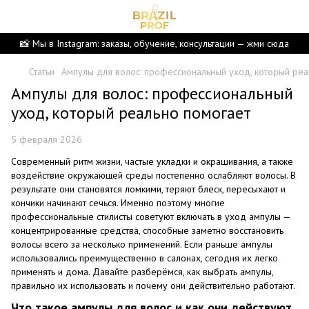
📸 Мы в Instagram: заказы, обучение, консультации — жми сюда
Статьи
Ампулы для волос: профессиональный уход, который реа
Ампулы для волос: профессиональный
уход, который реально помогает
5 февраля 2026
Современный ритм жизни, частые укладки и окрашивания, а также
воздействие окружающей среды постепенно ослабляют волосы. В
результате они становятся ломкими, теряют блеск, пересыхают и
кончики начинают сечься. Именно поэтому многие
профессиональные стилисты советуют включать в уход ампулы —
концентрированные средства, способные заметно восстановить
волосы всего за несколько применений. Если раньше ампулы
использовались преимущественно в салонах, сегодня их легко
применять и дома. Давайте разберёмся, как выбрать ампулы,
правильно их использовать и почему они действительно работают.
Что такое ампулы для волос и как они действуют