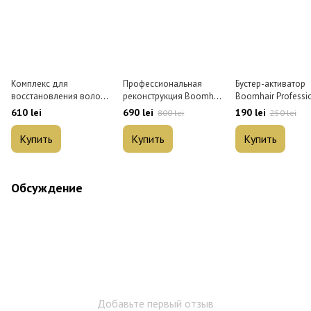
Комплекс для
Профессиональная
Бустер-активатор
восстановления волос
реконструкция Boomhair
Boomhair Professi
Boomhair Professional
Professional Silk
Plex Booster для 
610 lei
690 lei
190 lei
800 lei
250 lei
Protein Max 350 мл
Treatment для волос
30 мл
350 мл
Купить
Купить
Купить
Обсуждение
Добавьте первый отзыв