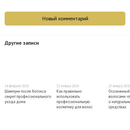
Новый комментарий
Другие записи
14 февраля 2026
31 января 2026
27 января 202
Шампуни после ботокса:
Как правильно
Осознанный
секрет профессионального
использовать
волосами: ч
ухода дома
профессиональную
о натуральн
косметику для волос
средствах