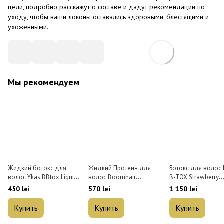
цели, подробно расскажут о составе и дадут рекомендации по
уходу, чтобы ваши локоны оставались здоровыми, блестящими и
ухоженными.
Мы рекомендуем
Жидкий ботокс для
Жидкий Протеин для
Ботокс для волос 
волос Ykas BBtox Liquid
волос Boomhair
B-TOX Strawberry
250 мл
Professional Liquid
Mandioca 1 кг
450 lei
570 lei
1 150 lei
Protein 250 мл
Купить
Купить
Купить