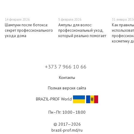
14 февраля 2026
5 февраля 2026
31 января 202
Шампуни после ботокса:
Ампулы для волос:
Как правиль
секрет профессионального
профессиональный уход,
использоват
ухода дома
который реально помогает
профессион
косметику д
+373 7 966 10 66
Контакты
Полная версия сайта
BRAZIL-PROF World
Пн–Пт: 10:00–18:00
© 2017—2026
brazil-prof.md/ru