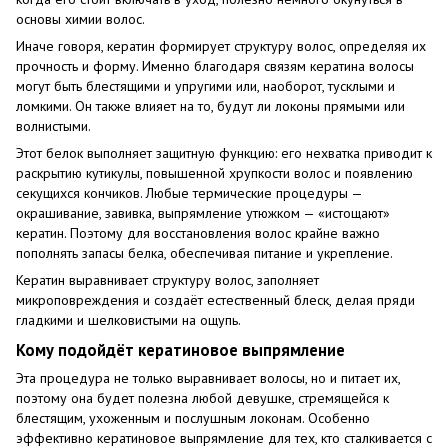
основы химии волос.
Иначе говоря, кератин формирует структуру волос, определяя их
прочность и форму. Именно благодаря связям кератина волосы
могут быть блестящими и упругими или, наоборот, тусклыми и
ломкими. Он также влияет на то, будут ли локоны прямыми или
волнистыми.
Этот белок выполняет защитную функцию: его нехватка приводит к
раскрытию кутикулы, повышенной хрупкости волос и появлению
секущихся кончиков. Любые термические процедуры —
окрашивание, завивка, выпрямление утюжком — «истощают»
кератин. Поэтому для восстановления волос крайне важно
пополнять запасы белка, обеспечивая питание и укрепление.
Кератин выравнивает структуру волос, заполняет
микроповреждения и создаёт естественный блеск, делая пряди
гладкими и шелковистыми на ощупь.
Кому подойдёт кератиновое выпрямление
Эта процедура не только выравнивает волосы, но и питает их,
поэтому она будет полезна любой девушке, стремящейся к
блестящим, ухоженным и послушным локонам. Особенно
эффективно кератиновое выпрямление для тех, кто сталкивается с