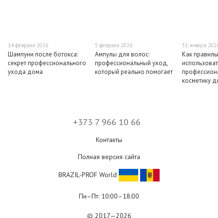
14 февраля 2026
5 февраля 2026
31 января 202
Шампуни после ботокса:
Ампулы для волос:
Как правиль
секрет профессионального
профессиональный уход,
использоват
ухода дома
который реально помогает
профессион
косметику д
+373 7 966 10 66
Контакты
Полная версия сайта
BRAZIL-PROF World
Пн–Пт: 10:00–18:00
© 2017—2026