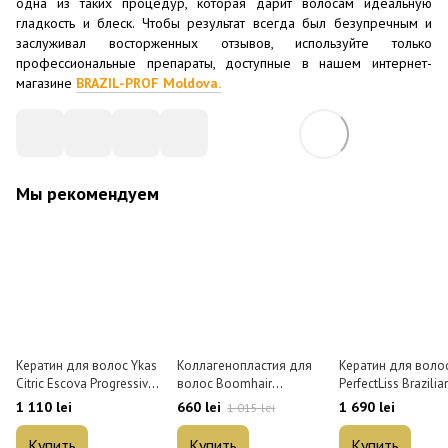
одна из таких процедур, которая дарит волосам идеальную
гладкость и блеск. Чтобы результат всегда был безупречным и
заслуживал восторженных отзывов, используйте только
профессиональные препараты, доступные в нашем интернет-
магазине
BRAZIL-PROF Moldova.
Мы рекомендуем
Кератин для волос Ykas
Коллагенопластия для
Кератин для воло
Citric Escova Progressiva
волос Boomhair
PerfectLiss Brazilia
1 л
Professional Premium
Keratin Tourmaline
1 110 lei
660 lei
1 690 lei
1 015 lei
500 мл
Купить
Купить
Купить