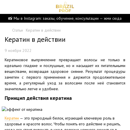
📸 Мы в Instagram: заказы, обучение, консультации — жми сюда
Статьи
Кератин в действии
Кератин в действии
9 ноября 2022
Кератиновое выпрямление превращает волосы не только в
идеально гладкие и послушные, но и насыщает их питательными
веществами, возвращая здоровое сияние. Результат процедуры
заметен с первого применения и держится продолжительное
время, а регулярный уход за волосами после неё становится
значительно легче и удобнее.
Принцип действия кератина
Кератин
— это природный белок, играющий ключевую роль в
здоровье и красоте волос. Чтобы понять его действие и решить,
когда его стоит включать в уход, полезно немного окунуться в