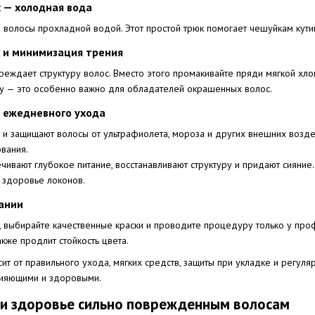
 — холодная вода
 волосы прохладной водой. Этот простой трюк помогает чешуйкам кути
а и минимизация трения
еждает структуру волос. Вместо этого промакивайте пряди мягкой хло
ту — это особенно важно для обладателей окрашенных волос.
я ежедневного ухода
 и защищают волосы от ультрафиолета, мороза и других внешних возде
вания.
чивают глубокое питание, восстанавливают структуру и придают сияние
 здоровье локонов.
вании
, выбирайте качественные краски и проводите процедуру только у про
кже продлит стойкость цвета.
ит от правильного ухода, мягких средств, защиты при укладке и регуля
сияющими и здоровыми.
к и здоровье сильно поврежденным волосам