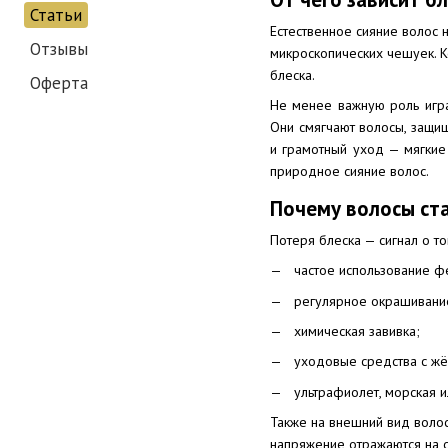
Статьи
Естественное сияние волос 
Отзывы
микроскопических чешуек. К
блеска.
Оферта
Не менее важную роль игра
Они смягчают волосы, защи
и грамотный уход — мягкие
природное сияние волос.
Почему волосы ст
Потеря блеска — сигнал о т
частое использование фе
регулярное окрашивание
химическая завивка;
уходовые средства с жё
ультрафиолет, морская 
Также на внешний вид волос
напряжение отражаются на с