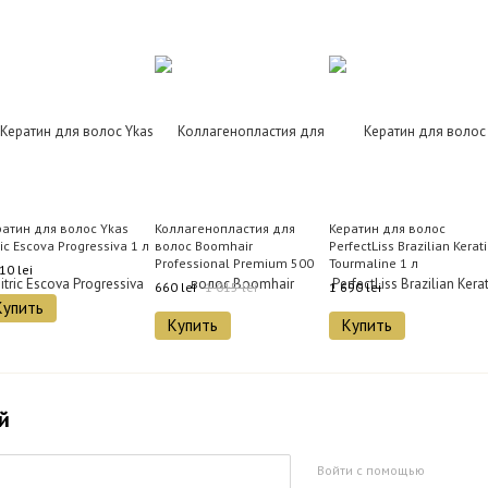
ратин для волос Ykas
Коллагенопластия для
Кератин для волос
ric Escova Progressiva 1 л
волос Boomhair
PerfectLiss Brazilian Kerat
Professional Premium 500
Tourmaline 1 л
10 lei
мл
660 lei
1 015 lei
1 690 lei
Купить
Купить
Купить
й
Войти с помощью