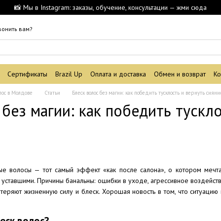
📸 Мы в Instagram: заказы, обучение, консультации — жми сюда
вонить вам?
Сертификаты
Brazil Up
Оплата и доставка
Обмен и возврат
Ко
лос в Молдове
Статьи
Блеск волос без магии: как победить тусклость и вернуть сиян
 без магии: как победить тускл
ые волосы — тот самый эффект «как после салона», о котором мечт
и уставшими. Причины банальны: ошибки в уходе, агрессивное воздей
ы теряют жизненную силу и блеск. Хорошая новость в том, что ситуацию
леск волос?