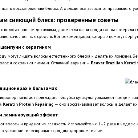
шаг к восстановлению блеска. А дальше всё зависит от правильного у
сам сияющий блеск: проверенные советы
х волосах вполне достижима, даже если ваши пряди слегка потеряли гл
ание качественных средств. Вот рекомендации, которые помогут вернуть
 шампуни с кератином
оду могут лишать волосы естественного блеска и делать их ломкими. Б
волос и сохраняют пигмент. Отличный вариант —
Beaver Brazilian Kerat
диционерах и бальзамах
иционер помогает пригладить чешуйки кутикулы, увлажняет пряди и за
& Keratin Protein Repairing
— оно восстанавливает волосы и делает их
а и ламинирующий эффект
ют волосы и придают им гладкость. Используйте их 1–2 раза в неделю
но увлажняет и возвращает прядям здоровое сияние.