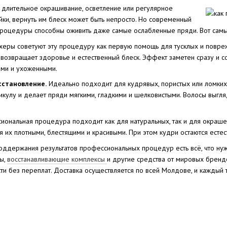
 длительное окрашивание, осветление или регулярное
йки, вернуть им блеск может быть непросто. Но современный
роцедуры способны оживить даже самые ослабленные пряди. Вот сам
еры советуют эту процедуру как первую помощь для тусклых и повреж
, возвращает здоровье и естественный блеск. Эффект заметен сразу и 
ыми и ухоженными.
сстановление.
Идеально подходит для кудрявых, пористых или ломких 
тикулу и делает пряди мягкими, гладкими и шелковистыми. Волосы выгл
иональная процедура подходит как для натуральных, так и для окраше
 их плотными, блестящими и красивыми. При этом кудри остаются естес
ддержания результатов профессиональных процедур есть всё, что нуж
ы,
восстанавливающие комплексы
и другие средства от мировых бренд
и без переплат. Доставка осуществляется по всей Молдове, и каждый 