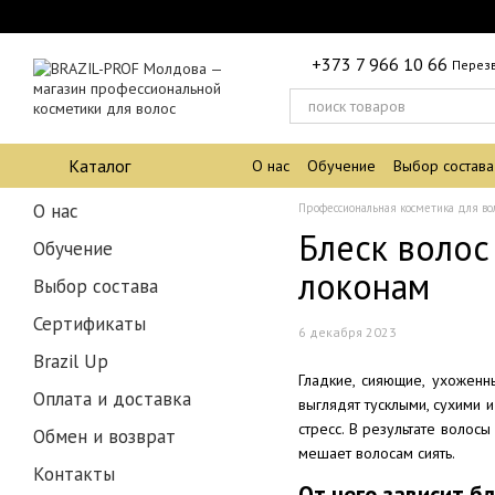
Перейти к основному контенту
+373 7 966 10 66
Перез
Каталог
О нас
Обучение
Выбор состава
О нас
Профессиональная косметика для во
Блеск волос
Обучение
локонам
Выбор состава
Сертификаты
6 декабря 2023
Brazil Up
Гладкие, сияющие, ухоженн
Оплата и доставка
выглядят тусклыми, сухими 
стресс. В результате волос
Обмен и возврат
мешает волосам сиять.
Контакты
От чего зависит б