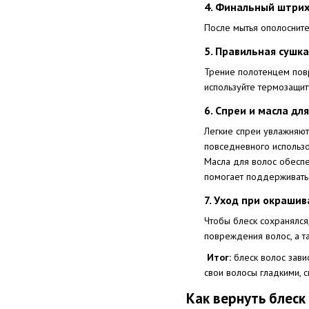
4. Финальный штрих
После мытья ополосните
5. Правильная сушк
Трение полотенцем повр
используйте термозащи
6. Спреи и масла дл
Легкие спреи увлажняют
повседневного использо
Масла для волос обеспе
помогает поддерживать
7. Уход при окраши
Чтобы блеск сохранялся
повреждения волос, а та
Итог:
блеск волос завис
свои волосы гладкими, 
Как вернуть блес