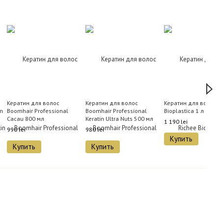
Кератин для волос
Кератин для волос
Кератин для волос 
in
Boomhair Professional
Boomhair Professional
Bioplastica 1 л
Cacau 800 мл
Keratin Ultra Nuts 500 мл
1 190 lei
990 lei
980 lei
Купить
Купить
Купить