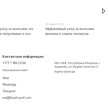
19 января 2026
уход за волосами: что
Эффективный уход за волосами:
 о натуральных и eco-
признаки и советы экспертов
Контактная информация
+373 7 966 10 66
MD-2068, Республика Молдова, г.
Кишинёв, ул. Bogdan Voievod 2C
Перезвонить вам?
Карта проезда
Viber
WhatsApp
Telegram
md@brazil-prof.com