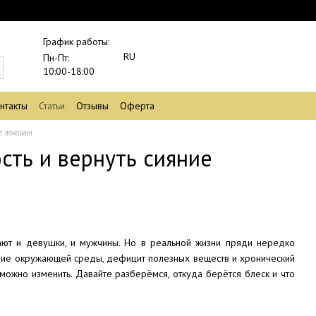
График работы:
RU
Пн-Пт:
10:00-18:00
нтакты
Статьи
Отзывы
Оферта
ие локонам
ость и вернуть сияние
ают и девушки, и мужчины. Но в реальной жизни пряди нередко
ствие окружающей среды, дефицит полезных веществ и хронический
 можно изменить. Давайте разберёмся, откуда берётся блеск и что