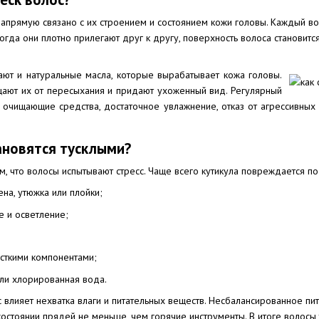
напрямую связано с их строением и состоянием кожи головы. Каждый в
огда они плотно прилегают друг к другу, поверхность волоса становитс
ют и натуральные масла, которые вырабатывает кожа головы.
щают их от пересыхания и придают ухоженный вид. Регулярный
 очищающие средства, достаточное увлажнение, отказ от агрессивных 
ановятся тусклыми?
ом, что волосы испытывают стресс. Чаще всего кутикула повреждается 
на, утюжка или плойки;
 и осветление;
сткими компонентами;
или хлорированная вода.
 влияет нехватка влаги и питательных веществ. Несбалансированное п
остоянии прядей не меньше, чем горячие инструменты. В итоге волосы т