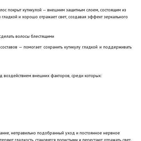
олос покрыт кутикулой — внешним защитным слоем, состоящим из
я гладкой и хорошо отражает свет, создавая эффект зеркального
составов — помогает сохранить кутикулу гладкой и поддерживать
под воздействием внешних факторов, среди которых:
итание, неправильно подобранный уход и постоянное нервное
еряют гладкость, становятся пористыми и перестают отражать свет.