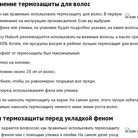
нение термозащиты для волос
и как правильно использовать термозащиту для волос. В первую
внимание на инструкцию производителя. Если вы выбрали
фена или утюжка, на упаковке будет подробно указано, на какие волосы
y Hialuvit рекомендуется использовать на влажные волосы, а масло-с
%. Кстати, эти продукты входят в рейтинг лучших термозащит для воло
ффект от термозащиты был максимальным:
нно на кончики;
тоянии около 20 см от волос;
ебнем, чтобы он равномерно покрывал все пряди;
перед использованием фена или утюжка.
 ли наносить термозащиту на корни. На самом деле, этого лучше избег
ально наносить термозащиту немного ниже линии роста волос.
я термозащиты перед укладкой феном
адаются вопросом, как правильно использовать термозащиту:
е феном или с помощью утюжка и плойки. На самом деле уход