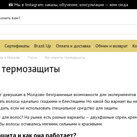
📸 Мы в Instagram: заказы, обучение, консультации — жми сюда
вонить вам?
Сертификаты
Brazil Up
Оплата и доставка
Обмен и возврат
Ко
лос в Молдове
Статьи
Все секреты термозащиты
ы термозащиты
 девушкам в Молдове безграничные возможности для экспериментов с
ть волосы идеально гладкими и блестящими. Но какой бы вариант вы н
дить, если не использовать специальное средство для защиты.
 для волос? На рынке есть разные варианты — двухфазные спреи, кремы
бы волосы оставались мягкими, сильными и красивыми.
щита и как она работает?