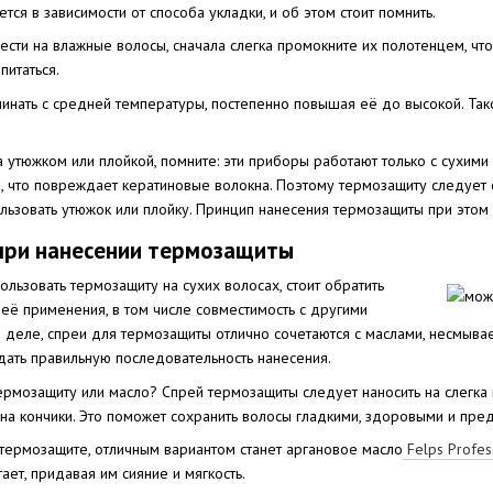
тся в зависимости от способа укладки, и об этом стоит помнить.
ести на влажные волосы, сначала слегка промокните их полотенцем, ч
питаться.
нать с средней температуры, постепенно повышая её до высокой. Так
а утюжком или плойкой, помните: эти приборы работают только с сухим
», что повреждает кератиновые волокна. Поэтому термозащиту следует 
льзовать утюжок или плойку. Принцип нанесения термозащиты при этом о
ри нанесении термозащиты
льзовать термозащиту на сухих волосах, стоит обратить
её применения, в том числе совместимость с другими
м деле, спреи для термозащиты отлично сочетаются с маслами, несмы
дать правильную последовательность нанесения.
 термозащиту или масло? Спрей термозащиты следует наносить на слегк
 на кончики. Это поможет сохранить волосы гладкими, здоровыми и пред
 термозащите, отличным вариантом станет аргановое масло
Felps Profes
тает, придавая им сияние и мягкость.