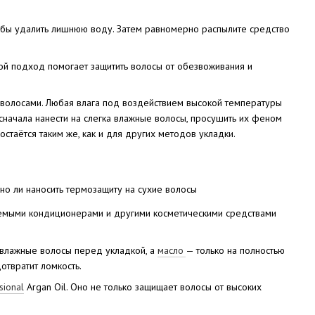
тобы удалить лишнюю воду. Затем равномерно распылите средство
ой подход помогает защитить волосы от обезвоживания и
и волосами. Любая влага под воздействием высокой температуры
сначала нанести на слегка влажные волосы, просушить их феном
стаётся таким же, как и для других методов укладки.
ваемыми кондиционерами и другими косметическими средствами
а влажные волосы перед укладкой, а
масло
— только на полностью
отвратит ломкость.
sional
Argan Oil. Оно не только защищает волосы от высоких