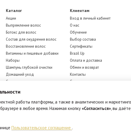
Каталог
Клиентам
Акции
Вход в личный кабинет
Выпрямление волос
О нас
Ботокс для волос
Обучение
Состав для окудрения волос
Выбор состава
Восстановление волос
Сертификаты
Витамины и пищевые добавки
Brazil Up
Наборы
Оплата и доставка
Шампунь глубокой очистки
Обмен и возврат
Домашний уход
Контакты
Средства для окрашивания
Статьи
волос
Отзывы
альности
Техника
Оферта
Аксессуары
ректной работы платформы, а также в аналитических и маркетинго
Бренды
 браузере в любое время. Нажимая кнопку
«Согласиться»
, вы даёте
Мы в соцсетях
ранице
Пользовательское соглашение
.