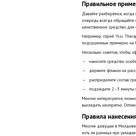
Правильное приме
Давайте разберёмся, когда 
очередь всегда обращайте 
качественное средство для 
Например, спрей
Ykas
Therap
подсушенные примерно на 80
Несколько советов, чтобы э
наносите средство особе
держите флакон на расс
распределите состав гр
подождите 2–3 минуты 
Многие интересуются, можно
выглядеть неопрятно. Оптим
Правила нанесени
Многие девушки в Молдове з
есть ли разница при укладк