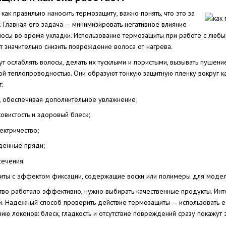
как правильно наносить термозащиту, важно понять, что это за
т. Главная его задача — минимизировать негативное влияние
лосы во время укладки. Использование термозащиты при работе с люб
 значительно снизить повреждение волоса от нагрева.
ут ослаблять волосы, делать их тусклыми и пористыми, вызывать пуше
ой теплопроводностью. Они образуют тонкую защитную пленку вокруг к
:
ы, обеспечивая дополнительное увлажнение;
овистость и здоровый блеск;
лектричество;
денные пряди;
сечения.
иты с эффектом фиксации, содержащие воски или полимеры для моде
тво работало эффективно, нужно выбирать качественные продукты. Инт
 Надежный способ проверить действие термозащиты — использовать ее
нию локонов: блеск, гладкость и отсутствие повреждений сразу покажут