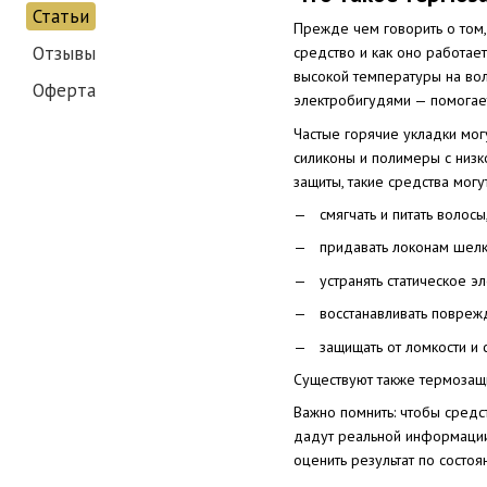
Статьи
Прежде чем говорить о том, 
Отзывы
средство и как оно работае
высокой температуры на во
Оферта
электробигудями — помогает
Частые горячие укладки мог
силиконы и полимеры с низк
защиты, такие средства могут
смягчать и питать волос
придавать локонам шелк
устранять статическое э
восстанавливать повреж
защищать от ломкости и 
Существуют также термозащ
Важно помнить: чтобы средс
дадут реальной информации.
оценить результат по состоя