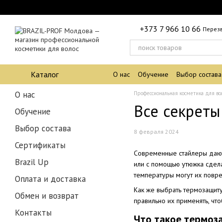
Перейти к основному контенту
+373 7 966 10 66
Перез
Каталог
О нас
Обучение
Выбор состава
О нас
Профессиональная косметика для во
Все секрет
Обучение
Выбор состава
8 февраля 2024
Сертификаты
Современные стайлеры дают
Brazil Up
или с помощью утюжка сдела
температуры могут их повре
Оплата и доставка
Как же выбрать термозащиту
Обмен и возврат
правильно их применять, что
Контакты
Что такое термоза